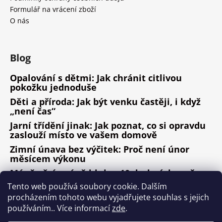
Formulář na vrácení zboží
O nás
Blog
Opalování s dětmi: Jak chránit citlivou
pokožku jednoduše
Děti a příroda: Jak být venku častěji, i když
„není čas“
Jarní třídění jinak: Jak poznat, co si opravdu
zaslouží místo ve vašem domově
Zimní únava bez výčitek: Proč není únor
měsícem výkonu
Méně věcí, méně hluku: 10 drobných změn,
které fungují
Tento web používá soubory cookie. Dalším
procházením tohoto webu vyjadřujete souhlas s jejich
ARCHIV
používáním.. Více informací
zde
.