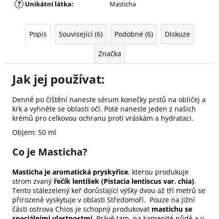
?
Unikátní látka
:
Masticha
Popis
Související (6)
Podobné (6)
Diskuze
Značka
Jak jej používat:
Denně po čištění naneste sérum konečky prstů na obličej a
krk a vyhněte se oblasti očí. Poté naneste jeden z našich
krémů pro celkovou ochranu proti vráskám a hydrataci.
Objem: 50 ml
Co je Masticha?
Masticha je aromatická pryskyřice
, kterou produkuje
strom zvaný
řečík lentišek (Pistacia lentiscus var. chia)
.
Tento stálezelený keř dorůstající výšky dvou až tří metrů se
přirozeně vyskytuje v oblasti Středomoří. Pouze na jižní
části ostrova Chios je schopný produkovat
mastichu se
speciálními vlastnostmi
. Právě tam, na kamenité půdě a v