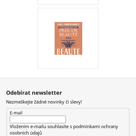
Z
á
Odebírat newsletter
p
Nezmeškejte žádné novinky či slevy!
a
t
E-mail
í
Vložením e-mailu souhlasíte s
podmínkami ochrany
osobních údajů