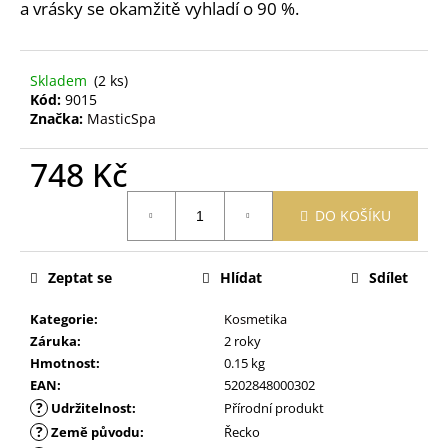
č
a vrásky se okamžitě vyhladí o 90 %.
u
j
e
Skladem
(2 ks)
m
Kód:
9015
e
Značka:
MasticSpa
748 Kč
PRACÍ
PAPÍRKY
Měrná
ECO
DO KOŠÍKU
cena:
HAUS
KOUZLO
BAVLNY
5
Zeptat se
Hlídat
Sdílet
KS
59
Kategorie
:
Kosmetika
Kč
Záruka
:
2 roky
Hmotnost
:
0.15 kg
EAN
:
5202848000302
?
Udržitelnost
:
Přírodní produkt
?
Země původu
:
Řecko