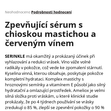
a
j
Průměrné
Neohodnoceno
Podrobnosti hodnocení
hodnocení
í
Zpevňující sérum s
produktu
t
je
chioskou mastichou a
?
0,0
z
červeným vínem
5
hvězdiček.
SERINKLE
má o
kamžitý a prokázaný účinek při
HLEDAT
vyhlazování a redukci vrásek. Víno váže volné
radikály v pokožce, což vede ke zpomalení stárnutí.
Kyselina vinná, kterou obsahuje, poskytuje pokožce
D
kompletní hydrataci. Komplex mastichy s
o
hroznovými semínky a vitamínem E působí jako silný
p
hydratační a omlazující prostředek. Ameliox je velmi
o
silná složka proti vráskám, u které klinické studie
r
prokázaly, že po 4 týdnech používání se vrásky
u
zredukují o 85 %, zlepší se zpevnění pokožky o 90 %