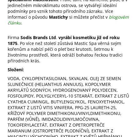
jedinečném mikroklimatu ostrova, se vytvářejí ideální
podmínky pro vznik tohoto přírodního zázraku. Více
informací o původu
Mastichy
si můžete přečíst v
blogovém
článku
.
Firma
Sodis Brands Ltd
.
vyrábí kosmetiku již od roku
1875
. Po více než století zůstává Mastic Spa věrná svým
kořenům a nabízí péči o pleť bez krutosti, šetrnou k
životnímu prostředí, která odráží bohatou řeckou tradici
přírodních krás.
Složení:
VODA, CYKLOPENTASILOXAN, SKVALAN, OLEJ ZE SEMEN
SLUNEČNICE (HELIANTHUS ANNUUS), KOPOLYMER
AKRYLÁTŮ SODNÝCH, HYDROGENOVANÝ POLYDECEN,
FOSFOLIPIDY, POLYGLYCERYL-10 STEARÁT, EXTRAKT Z LISTŮ
CYATHEA CUMINGIL, BUTYLENGLYKOL, FENOXYETHANOL,
EXTRAKT Z LISTŮ VITIS VINIFERA, PPG-25 LAURETH-25,
KŘÍŽOVÝ POLYMER DIMETHIKONU/VINYLDIMETHIKONU,
PARFÉM (VŮNĚ), IMIDAZOLIDINYLMOČOVINA,
TOKOFERYLACETÁT, EXTRAKT Z OPETROPETRČE
MARIANUM (OSTROPETRČE PLODNÍČNÍ), EXTRAKT Z
HYACINTU VÝCHODNÍHO, EXTRAKT Z KVĚTŮ HEŘMÁNKU