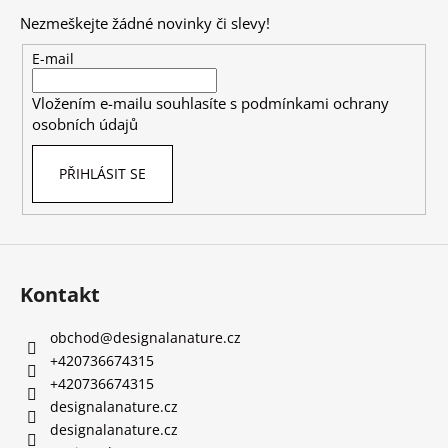
p
Nezmeškejte žádné novinky či slevy!
a
t
E-mail
í
Vložením e-mailu souhlasíte s
podmínkami ochrany
osobních údajů
PŘIHLÁSIT SE
Kontakt
obchod
@
designalanature.cz
+420736674315
+420736674315
designalanature.cz
designalanature.cz