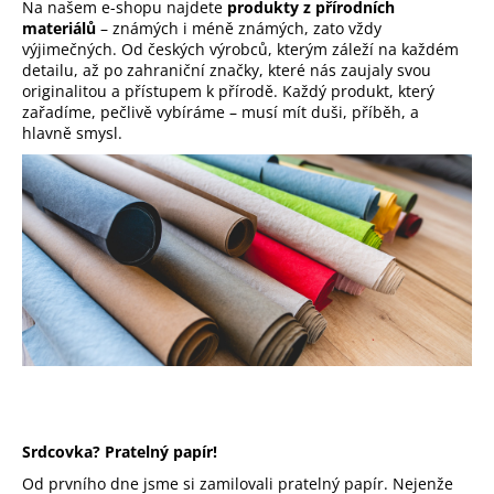
Na našem e-shopu najdete
produkty z přírodních
a
materiálů
– známých i méně známých, zato vždy
výjimečných. Od českých výrobců, kterým záleží na každém
j
detailu, až po zahraniční značky, které nás zaujaly svou
í
originalitou a přístupem k přírodě. Každý produkt, který
t
zařadíme, pečlivě vybíráme – musí mít duši, příběh, a
hlavně smysl.
?
HLEDAT
D
o
p
o
r
Srdcovka? Pratelný papír!
u
Od prvního dne jsme si zamilovali pratelný papír. Nejenže