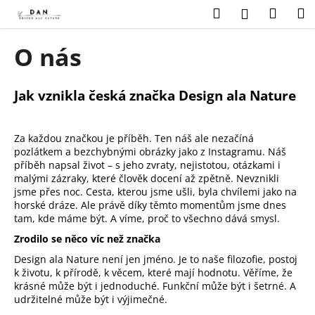
K
Přejít
Hledat
Náku
M
Přihlášení
na
o
obsah
Zpět
Zpět
košík
š
O nás
í
C
k
o
Jak vznikla česká značka Design ala Nature
p
o
Za každou značkou je příběh. Ten náš ale nezačíná
t
pozlátkem a bezchybnými obrázky jako z Instagramu. Náš
ř
příběh napsal život – s jeho zvraty, nejistotou, otázkami i
malými zázraky, které člověk docení až zpětně. Nevznikli
e
jsme přes noc. Cesta, kterou jsme ušli, byla chvílemi jako na
b
horské dráze. Ale právě díky těmto momentům jsme dnes
tam, kde máme být. A víme, proč to všechno dává smysl.
u
j
Zrodilo se něco víc než značka
e
Design ala Nature není jen jméno. Je to naše filozofie, postoj
k životu, k přírodě, k věcem, které mají hodnotu. Věříme, že
t
krásné může být i jednoduché. Funkční může být i šetrné. A
e
udržitelné může být i výjimečné.
n