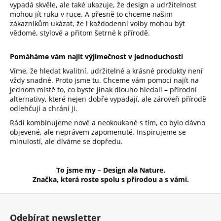
č
vypadá skvěle, ale také ukazuje, že design a udržitelnost
u
mohou jít ruku v ruce. A přesně to chceme našim
j
zákazníkům ukázat, že i každodenní volby mohou být
e
vědomé, stylové a přitom šetrné k přírodě.
m
e
Pomáháme vám najít výjimečnost v jednoduchosti
Víme, že hledat kvalitní, udržitelné a krásné produkty není
vždy snadné. Proto jsme tu. Chceme vám pomoci najít na
PRACÍ
jednom místě to, co byste jinak dlouho hledali – přírodní
PAPÍRKY
alternativy, které nejen dobře vypadají, ale zároveň přírodě
ECO
odlehčují a chrání ji.
HAUS
KOUZLO
Rádi kombinujeme nové a neokoukané s tím, co bylo dávno
BAVLNY
objevené, ale neprávem zapomenuté. Inspirujeme se
5
minulostí, ale díváme se dopředu.
KS
59
Kč
To jsme my – Design ala Nature.
Značka, která roste spolu s přírodou a s vámi.
Z
á
Odebírat newsletter