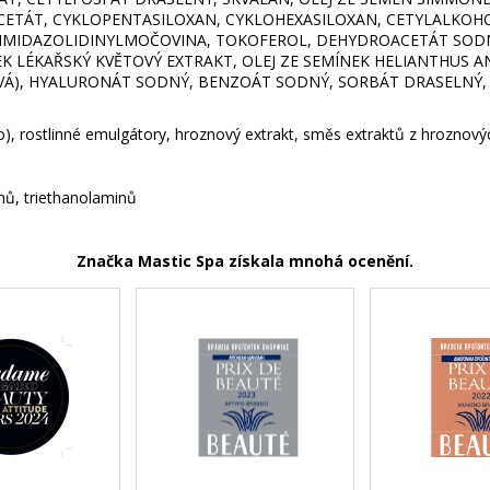
ÁT, CYKLOPENTASILOXAN, CYKLOHEXASILOXAN, CETYLALKOHOL, 
, IMIDAZOLIDINYLMOČOVINA, TOKOFEROL, DEHYDROACETÁT SODN
ÍČEK LÉKAŘSKÝ KVĚTOVÝ EXTRAKT, OLEJ ZE SEMÍNEK HELIANTHUS
VÁ), HYALURONÁT SODNÝ, BENZOÁT SODNÝ, SORBÁT DRASELNÝ, P
), rostlinné emulgátory, hroznový extrakt, směs extraktů z hroznových
nů, triethanolaminů
Značka Mastic Spa získala mnohá ocenění.