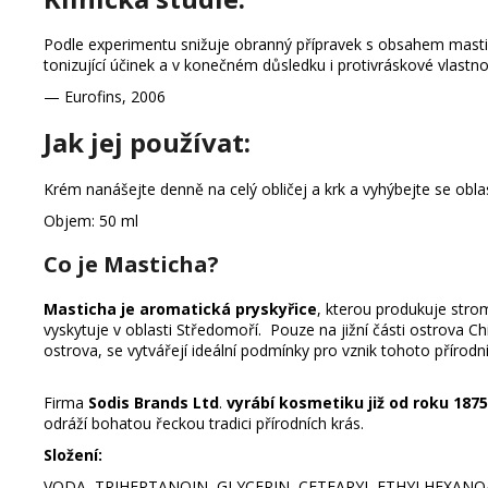
Podle experimentu snižuje obranný přípravek s obsahem masti
tonizující účinek a v konečném důsledku i protivráskové vlastn
— Eurofins, 2006
Jak jej používat:
Krém nanášejte denně na celý obličej a krk a vyhýbejte se oblasti
Objem: 50 ml
Co je Masticha?
Masticha je aromatická pryskyřice
, kterou produkuje str
vyskytuje v oblasti Středomoří. Pouze na jižní části ostrova 
ostrova, se vytvářejí ideální podmínky pro vznik tohoto přírod
Firma
Sodis Brands Ltd
.
vyrábí kosmetiku již od roku 1875
odráží bohatou řeckou tradici přírodních krás.
Složení:
VODA, TRIHEPTANOIN, GLYCERIN, CETEARYL ETHYLHEXANO