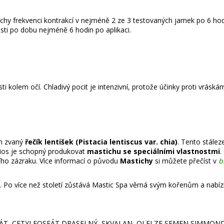
chy frekvenci kontrakcí v nejméně 2 ze 3 testovaných jamek po 6 ho
osti po dobu nejméně 6 hodin po aplikaci.
 kolem očí. Chladivý pocit je intenzivní, protože účinky proti vráskám 
om zvaný
řečík lentišek (Pistacia lentiscus var. chia)
. Tento stález
Chios je schopný produkovat
mastichu se speciálními vlastnostmi
.
ního zázraku. Více informací o původu
Mastichy
si můžete přečíst v
b
. Po více než století zůstává Mastic Spa věrná svým kořenům a nabízí 
ÁT, CETYLFOSFÁT DRASELNÝ, SKVALAN, OLEJ ZE SEMEN SIMMOND