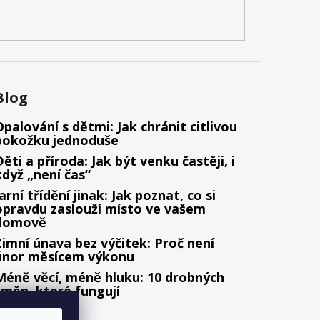
Blog
Opalování s dětmi: Jak chránit citlivou
pokožku jednoduše
Děti a příroda: Jak být venku častěji, i
když „není čas“
Jarní třídění jinak: Jak poznat, co si
opravdu zaslouží místo ve vašem
domově
Zimní únava bez výčitek: Proč není
únor měsícem výkonu
Méně věcí, méně hluku: 10 drobných
změn, které fungují