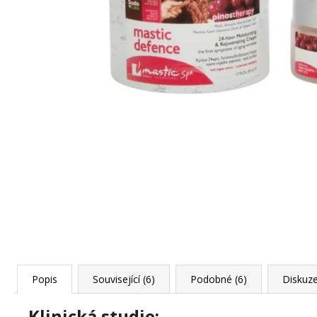
BAVLNY 5 KS
59 Kč
Popis
Související (6)
Podobné (6)
Diskuz
Klinická studie: