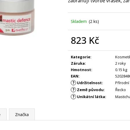
zabraňují tvorbě vrásek, zá
KS
PRŮKAZ ŽIRAFA
299 Kč
395 Kč
Skladem
(2 ks)
823 Kč
Měrná
cena:
Kategorie
:
Kosmeti
Záruka
:
2 roky
Hmotnost
:
0.15 kg
EAN
:
5202848
?
Udržitelnost
:
Přírodní
?
Země původu
:
Řecko
?
Unikátní látka
:
Mastich
e
Značka