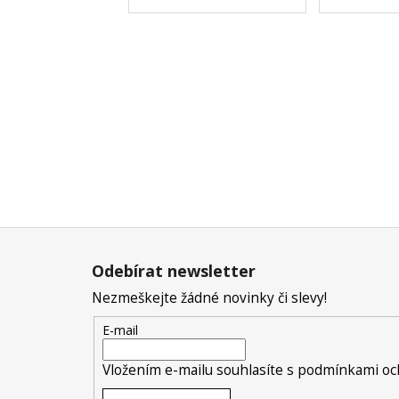
Z
á
Odebírat newsletter
p
Nezmeškejte žádné novinky či slevy!
a
t
E-mail
í
Vložením e-mailu souhlasíte s
podmínkami och