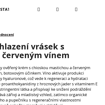
Hledat
Přihlášení
Nákupní
STATNÍ
Blog
Kontakty
Hodnocení obc
košík
odnocení
hlazení vrásek s
a červeným vínem
ky ověřený krém s chioskou mastichou a červeným
m, botoxovým účinkem. Víno aktivuje produkci
ny hyaluronové, což vede k regeneraci a hydrataci
 proanthokyanidiny z hroznových jader s vitamínem E
tringentní látka a přispívají ke snížení podráždění
vá zářivý a mladistvý vzhled, zatímco organické
ého a pupečníku s regeneračními vlastnostmi
OTNÍ A OČKOVACÍ