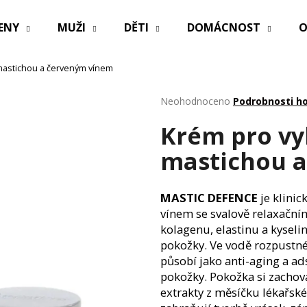
ENY
MUŽI
DĚTI
DOMÁCNOST
O
 mastichou a červeným vínem
Co potřebujete najít?
Průměrné
Neohodnoceno
Podrobnosti h
hodnocení
Krém pro vy
produktu
HLEDAT
je
mastichou 
0,0
z
5
Doporučujeme
hvězdiček.
MASTIC DEFENCE
je k
linic
vínem se svalově relaxační
kolagenu, elastinu a kyseli
pokožky. Ve vodě rozpustné
působí jako anti-aging a ads
pokožky. Pokožka si zachová
extrakty z měsíčku lékařsk
PRACÍ PAPÍRKY ECO HAUS MIX VŮNÍ 25
OBAL NA ZDRAV