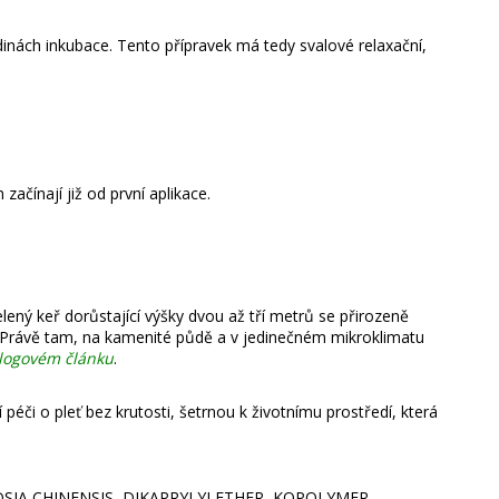
dinách inkubace.
Tento přípravek má tedy svalové relaxační,
začínají již od první aplikace.
elený keř dorůstající výšky dvou až tří metrů se přirozeně
 Právě tam, na kamenité půdě a v jedinečném mikroklimatu
logovém článku
.
péči o pleť bez krutosti, šetrnou k životnímu prostředí, která
SIA CHINENSIS, DIKAPRYLYLETHER, KOPOLYMER