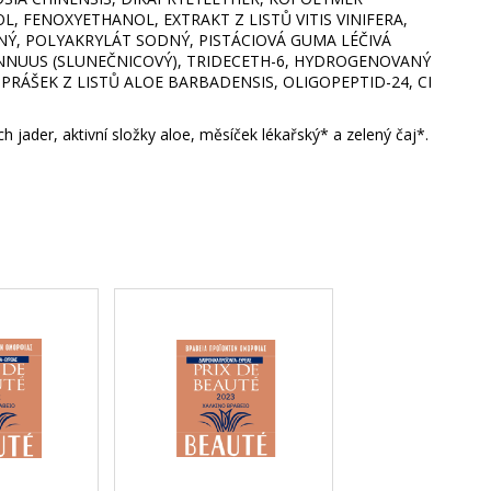
FENOXYETHANOL, EXTRAKT Z LISTŮ VITIS VINIFERA,
Ý, POLYAKRYLÁT SODNÝ, PISTÁCIOVÁ GUMA LÉČIVÁ
 ANNUUS (SLUNEČNICOVÝ), TRIDECETH-6, HYDROGENOVANÝ
RÁŠEK Z LISTŮ ALOE BARBADENSIS, OLIGOPEPTID-24, CI
 jader, aktivní složky aloe, měsíček lékařský* a zelený čaj*.