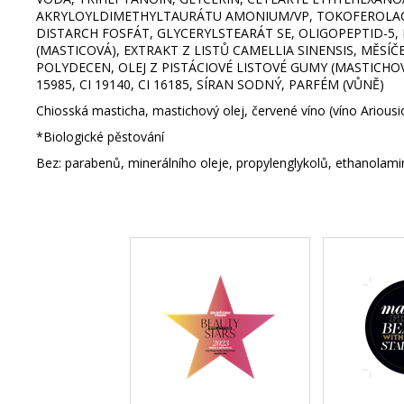
AKRYLOYLDIMETHYLTAURÁTU AMONIUM/VP, TOKOFEROLACET
DISTARCH FOSFÁT, GLYCERYLSTEARÁT SE, OLIGOPEPTID-5
(MASTICOVÁ), EXTRAKT Z LISTŮ CAMELLIA SINENSIS, MĚS
POLYDECEN, OLEJ Z PISTÁCIOVÉ LISTOVÉ GUMY (MASTICHO
15985, CI 19140, CI 16185, SÍRAN SODNÝ, PARFÉM (VŮNĚ)
Chiosská masticha, mastichový olej, červené víno (víno Ariousio
*Biologické pěstování
Bez: parabenů, minerálního oleje, propylenglykolů, ethanolami