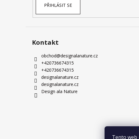
PŘIHLÁSIT SE
Kontakt
obchod
@
designalanature.cz
+420736674315
+420736674315
designalanature.cz
designalanature.cz
Design ala Nature
Tento web 