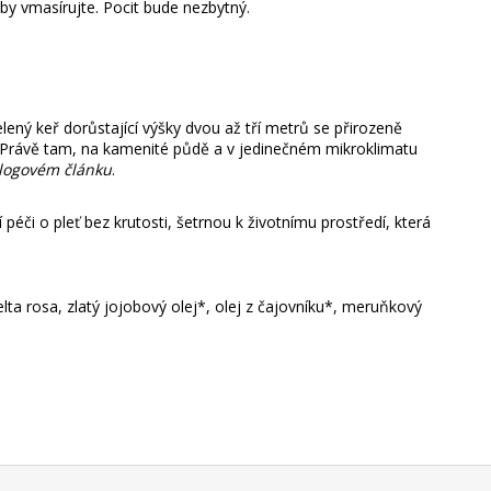
yby vmasírujte. Pocit bude nezbytný.
elený keř dorůstající výšky dvou až tří metrů se přirozeně
 Právě tam, na kamenité půdě a v jedinečném mikroklimatu
logovém článku
.
péči o pleť bez krutosti, šetrnou k životnímu prostředí, která
elta rosa, zlatý jojobový olej*, olej z čajovníku*, meruňkový