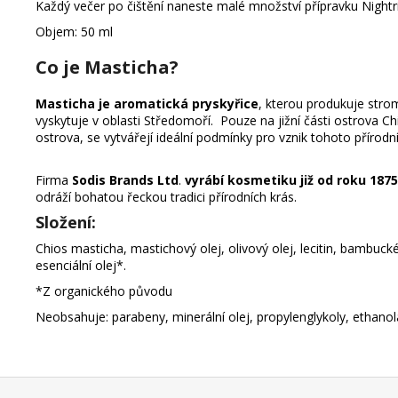
Každý večer po čištění naneste malé množství přípravku Nightri
Objem: 50 ml
Co je Masticha?
Masticha je aromatická pryskyřice
, kterou produkuje str
vyskytuje v oblasti Středomoří. Pouze na jižní části ostrova 
ostrova, se vytvářejí ideální podmínky pro vznik tohoto přírod
Firma
Sodis Brands Ltd
.
vyrábí kosmetiku již od roku 1875
odráží bohatou řeckou tradici přírodních krás.
Složení:
Chios masticha, mastichový olej, olivový olej, lecitin, bambucké
esenciální olej*.
*Z organického původu
Neobsahuje: parabeny, minerální olej, propylenglykoly, ethano
Z