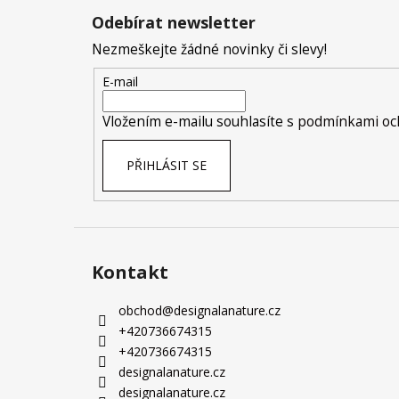
á
Odebírat newsletter
p
Nezmeškejte žádné novinky či slevy!
a
t
E-mail
í
Vložením e-mailu souhlasíte s
podmínkami och
PŘIHLÁSIT SE
Kontakt
obchod
@
designalanature.cz
+420736674315
+420736674315
designalanature.cz
designalanature.cz