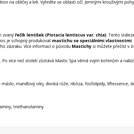
tion na obličej a krk. Vyhněte se oblasti očí. Jemnými krouživými poh
om zvaný
řečík lentišek (Pistacia lentiscus var. chia)
. Tento stález
Chios je schopný produkovat
mastichu se speciálními vlastnostmi
.
ního zázraku. Více informací o původu
Mastichy
si můžete přečíst v
b
. Po více než století zůstává Mastic Spa věrná svým kořenům a nabízí 
 máslo, mandlový olej, divoká růže, ribóza, fosfolipidy, liftessence, d
laminy, triethanolaminy