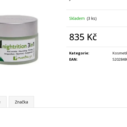
BAVLNY 5 KS
PRŮKAZ ŽIRAFA
59 Kč
395 Kč
Skladem
(3 ks)
835 Kč
Měrná
cena:
Kategorie
:
Kosmeti
EAN
:
5202848
e
Značka