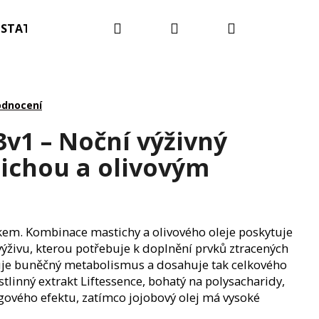
Hledat
Přihlášení
Nákupní
STATNÍ
Blog
Kontakty
Hodnocení obc
košík
odnocení
3v1 – Noční výživný
ichou a olivovým
kem. Kombinace mastichy a olivového oleje poskytuje
výživu, kterou potřebuje k doplnění prvků ztracených
uje buněčný metabolismus a dosahuje tak celkového
tlinný extrakt Liftessence, bohatý na polysacharidy,
gového efektu, zatímco jojobový olej má vysoké
OTNÍ A OČKOVACÍ