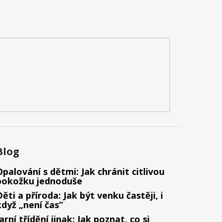
Blog
Opalování s dětmi: Jak chránit citlivou
pokožku jednoduše
Děti a příroda: Jak být venku častěji, i
když „není čas“
Jarní třídění jinak: Jak poznat, co si