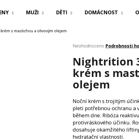
ENY
MUŽI
DĚTI
DOMÁCNOST
O
ný krém s mastichou a olivovým olejem
Co potřebujete najít?
Průměrné
Neohodnoceno
Podrobnosti h
hodnocení
Nightrition 
produktu
HLEDAT
je
krém s mast
0,0
z
olejem
5
Doporučujeme
hvězdiček.
Noční krém s trojitým účin
pleti potřebnou ochranu a 
během dne. Ribóza reaktiv
protivráskového účinku. Ros
dosahuje okamžitého liftin
PRACÍ PAPÍRKY ECO HAUS KOUZLO
OBAL NA ZDRAV
hydratační vlastnosti.