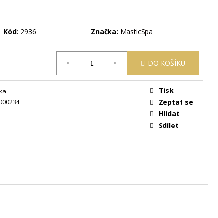
 ŽLUTÁ
Kód:
2936
Značka:
MasticSpa
DO KOŠÍKU
Tisk
ka
000234
Zeptat se
Hlídat
Sdílet