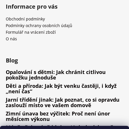
Informace pro vás
Obchodní podmínky
Podmínky ochrany osobních údajů
Formulář na vrácení zboží
O nás
Blog
Opalování s dětmi: Jak chránit citlivou
pokožku jednoduše
Děti a příroda: Jak být venku častěji, i když
„není čas“
Jarní třídění jinak: Jak poznat, co si opravdu
zaslouží místo ve vašem domově
Zimní únava bez výčitek: Proč není únor
měsícem výkonu
Méně věcí, méně hluku: 10 drobných změn,