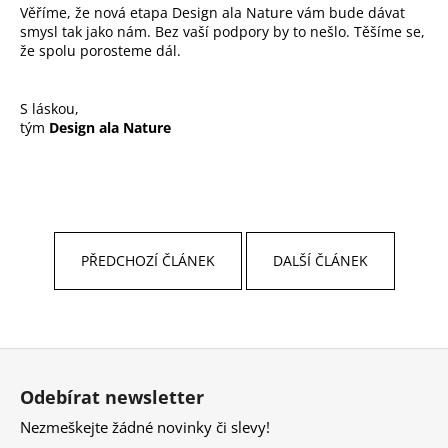
Věříme, že nová etapa Design ala Nature vám bude dávat
smysl tak jako nám. Bez vaší podpory by to nešlo. Těšíme se,
že spolu porosteme dál.
S láskou,
tým
Design ala Nature
PŘEDCHOZÍ ČLÁNEK
DALŠÍ ČLÁNEK
Z
á
Odebírat newsletter
p
Nezmeškejte žádné novinky či slevy!
a