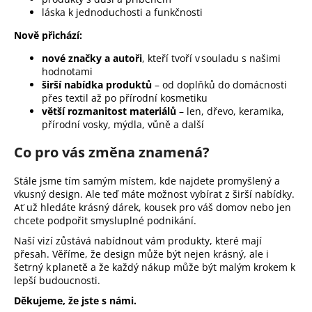
č
láska k jednoduchosti a funkčnosti
u
j
Nově přichází:
e
nové značky a autoři
, kteří tvoří v souladu s našimi
m
hodnotami
e
širší nabídka produktů
– od doplňků do domácnosti
přes textil až po přírodní kosmetiku
větší rozmanitost materiálů
– len, dřevo, keramika,
OBAL
přírodní vosky, mýdla, vůně a další
NA
ZDRAVOTNÍ
Co pro vás změna znamená?
A
OČKOVACÍ
PRŮKAZ
Stále jsme tím samým místem, kde najdete promyšlený a
ŽIRAFA
vkusný design. Ale teď máte možnost vybírat z širší nabídky.
ŽLUTÁ
Ať už hledáte krásný dárek, kousek pro váš domov nebo jen
chcete podpořit smysluplné podnikání.
395
Kč
Naší vizí zůstává nabídnout vám produkty, které mají
přesah. Věříme, že design může být nejen krásný, ale i
šetrný k planetě a že každý nákup může být malým krokem k
lepší budoucnosti.
Děkujeme, že jste s námi.