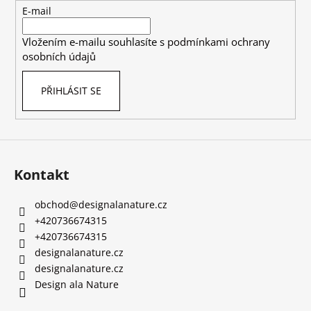
t
E-mail
í
Vložením e-mailu souhlasíte s
podmínkami ochrany
osobních údajů
PŘIHLÁSIT SE
Kontakt
obchod
@
designalanature.cz
+420736674315
+420736674315
designalanature.cz
designalanature.cz
Design ala Nature