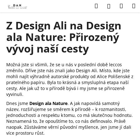
K
Přejít
Hledat
Náku
M
Přihlášení
na
o
obsah
Zpět
Zpět
košík
š
Z Design Ali na Design
í
C
ala Nature: Přirozený
k
o
vývoj naší cesty
p
o
Možná jste si všimli, že se u nás v poslední době leccos
t
změnilo. Dříve jste nás znali jako Design Ali. Místo, kde jste
ř
mohli najít výhradně autorské produkty od Alice Polišenské z
e
pratelného papíru. Byla to krásná a smysluplná etapa naší
cesty. Ale jak už to v přírodě bývá i my jsme se přirozeně
b
vyvinuli.
u
Dnes jsme
Design ala Nature
. A jak napovídá samotný
j
název, rozšiřujeme se směrem k přírodě – k rozmanitosti,
e
jednoduchosti a respektu k tomu, co má skutečnou hodnotu.
Neznamená to, že opouštíme to, co nás definovalo. Právě
t
naopak. Zůstáváme věrní původní myšlence, jen jsme jí dali
e
více prostoru růst.
n