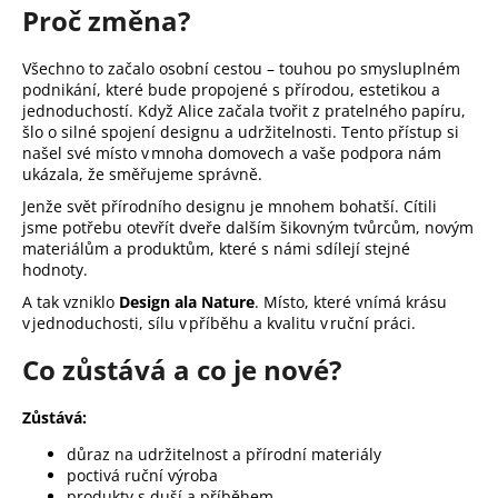
Proč změna?
a
j
Všechno to začalo osobní cestou – touhou po smysluplném
í
podnikání, které bude propojené s přírodou, estetikou a
t
jednoduchostí. Když Alice začala tvořit z pratelného papíru,
šlo o silné spojení designu a udržitelnosti. Tento přístup si
?
našel své místo v mnoha domovech a vaše podpora nám
ukázala, že směřujeme správně.
Jenže svět přírodního designu je mnohem bohatší. Cítili
jsme potřebu otevřít dveře dalším šikovným tvůrcům, novým
materiálům a produktům, které s námi sdílejí stejné
HLEDAT
hodnoty.
A tak vzniklo
Design ala Nature
. Místo, které vnímá krásu
v jednoduchosti, sílu v příběhu a kvalitu v ruční práci.
D
Co zůstává a co je nové?
o
p
Zůstává:
o
r
důraz na udržitelnost a přírodní materiály
u
poctivá ruční výroba
produkty s duší a příběhem