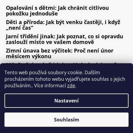
Opalování s dětmi: Jak chránit citlivou
pokožku jednoduše
Děti a příroda: Jak být venku častěji, i když
„není čas“
Jarní třídění jinak: Jak poznat, co si opravdu
zaslouží místo ve vašem domově
Zimní únava bez výčitek: Proč není únor
měsícem výkonu
Méně věcí, méně hluku: 10 drobných změn,
které fungují
Tento web používá soubory cookie. Dalším
procházením tohoto webu vyjadřujete souhlas s jejich
ARCHIV
používáním.. Více informací
zde
.
Nastavení
Vytvořil Shoptet
Copyright 2026
Design ala Nature
. Všechna práva
Souhlasím
vyhrazena.
Upravit nastavení cookies
Nepřehlédněte kategorii MAXI SLEVY!