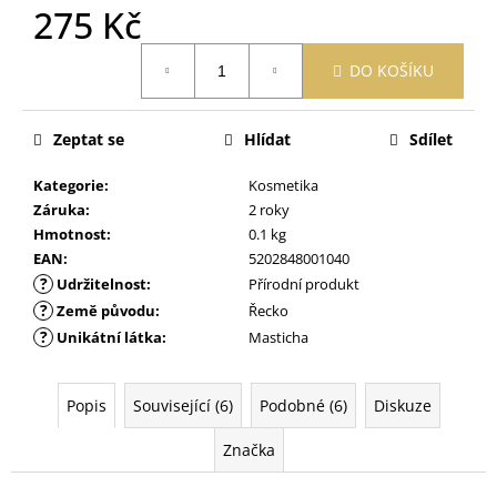
č
275 Kč
u
j
Měrná
DO KOŠÍKU
e
cena:
m
e
Zeptat se
Hlídat
Sdílet
Kategorie
:
Kosmetika
OBAL
NA
Záruka
:
2 roky
ZDRAVOTNÍ
Hmotnost
:
0.1 kg
A
EAN
:
5202848001040
OČKOVACÍ
?
PRŮKAZ
Udržitelnost
:
Přírodní produkt
ŽIRAFA
?
Země původu
:
Řecko
ŽLUTÁ
?
Unikátní látka
:
Masticha
395
Kč
Popis
Související (6)
Podobné (6)
Diskuze
Značka