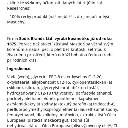
- klinické výzkumy účinnosti daných látek (Clinical
Researches)
- 100% řecký produkt (náš nejbližší zdroj nejúčinnější
Mastichy)
Firma
Sodis Brands Ltd
.
vyrábí kosmetiku již od roku
1875
. Po více než století zůstává Mastic Spa věrná svým
kořenům a nabízí péči o pleť bez krutosti, šetrnou k
životnímu prostředí, která odráží bohatou řeckou tradici
přírodních krás.
Ingredience:
Voda (voda), glycerin, PEG-8 ester kyseliny C12-20,
oktylstearát, alkylbenzoát C12-15, cyklopentasiloxan (a)
cyklohexasiloxan, glycerylstearát, diškrob fosfát,
hydrogenovaný C12-18 triglyceridy, parfuetylalethanol,
parfuetylalethanol Vůně), panthenol, kopolymer
akrylamid/akrylát sodný (a) tekutý parafin (a) trideceth-6,
perfluorpolymethylisopropyl ether (a) laurethsulfát sodný,
fenoxyethanol, diazolidinyl močovina, extrakt z listů Olea
Europaea (pistacia makacet) gut, sodná sůl
dehydroacetátu. , Olea Europaea (olivový) ovocný olej*, CI