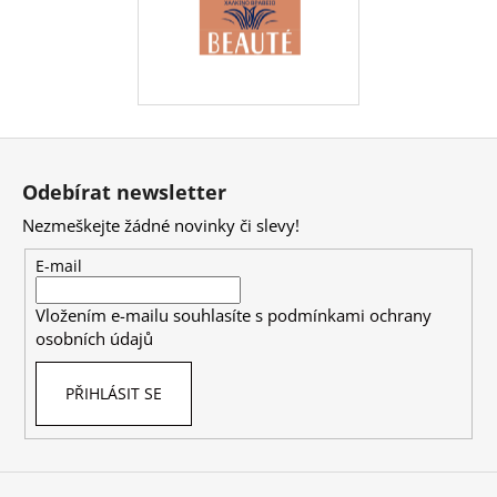
Z
á
Odebírat newsletter
p
Nezmeškejte žádné novinky či slevy!
a
t
E-mail
í
Vložením e-mailu souhlasíte s
podmínkami ochrany
osobních údajů
PŘIHLÁSIT SE