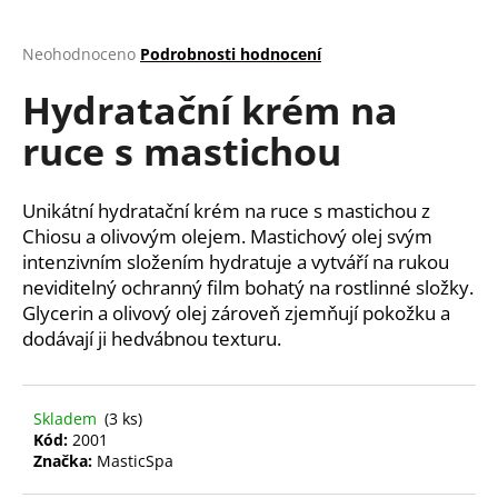
a
j
Průměrné
Neohodnoceno
Podrobnosti hodnocení
hodnocení
í
Hydratační krém na
produktu
t
je
ruce s mastichou
?
0,0
z
5
hvězdiček.
Unikátní hydratační krém na ruce s mastichou z
Chiosu a olivovým olejem. Mastichový olej s
vým
HLEDAT
intenzivním složením hydratuje a vytváří na rukou
neviditelný ochranný film bohatý na rostlinné složky.
Glycerin a olivový olej zároveň zjemňují pokožku a
dodávají ji hedvábnou texturu.
D
o
p
Skladem
(3 ks)
o
Kód:
2001
r
Značka:
MasticSpa
u