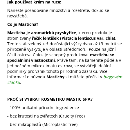
Jak používat krém na ruce:
Naneste požadované množství a rozetřete, dokud se
nevstřebá.
Co je Masticha?
Masticha je aromatická pryskyřice
, kterou produkuje
strom zvaný
řečík lentišek (Pistacia lentiscus var. chia)
.
Tento stálezelený keř dorůstající výšky dvou až tří metrů se
přirozeně vyskytuje v oblasti Středomoří. Pouze na jižní
části ostrova Chios je schopný produkovat
mastichu se
speciálními vlastnostmi
. Právě tam, na kamenité půdě a v
jedinečném mikroklimatu ostrova, se vytvářejí ideální
podmínky pro vznik tohoto přírodního zázraku. Více
informací o původu
Mastichy
si můžete přečíst v
blogovém
článku
.
PROČ SI VYBRAT KOSMETIKU MASTIC SPA?
- 100% unikátní přírodní ingredience
- bez krutosti na zvířatech (Cruelty Free)
- bez mikroplastů (Microplastic free)