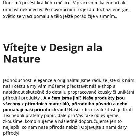
Únor má pověst krátkého měsíce. V pracovním kalendáři ale
umí být nekonečný. Po novoročním rozjezdu dochází energie.
Světlo se vrací pomalu a tělo ještě pořád žije v zimním...
Vítejte v Design ala
Nature
Jednoduchost, elegance a originalita!
Jsme rádi, že jste si k nám
našli cestu a my Vám můžeme představit náš e-shop a
nabídnout skutečně do detailu propracované kousky či unikátní
přírodní produkty .
A v čem jsme jiní?
Naše produkty jsou
všechny z přírodních materiálů, přírodního původu a nebo
pomáhají naši přírodu chránit!
Naši srdeční záležitostí je Kraft
Tex neboli pratelný papír, dále pro Vás také objevujeme,
zkoušíme, kombinujeme a následně doporučujeme jen to
nejlepší, co nám naše příroda nabízí! Objevujte s námi dary
přírody!