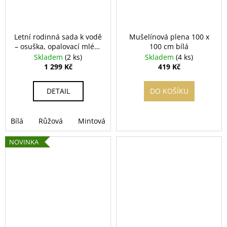
Letní rodinná sada k vodě
Mušelínová plena 100 x
– osuška, opalovací mléko
100 cm bílá
SPF 50+ a osvěžující sprej
Skladem
(2 ks)
Skladem
(4 ks)
1 299 Kč
419 Kč
DETAIL
DO KOŠÍKU
Bílá
Růžová
Mintová
NOVINKA