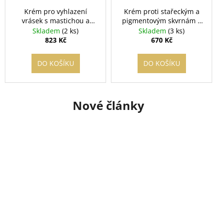
Krém pro vyhlazení
Krém proti stařeckým a
vrásek s mastichou a
pigmentovým skvrnám s
červeným vínem
mastichou a termální
Skladem
(2 ks)
Skladem
(3 ks)
vodou
823 Kč
670 Kč
DO KOŠÍKU
DO KOŠÍKU
Nové články