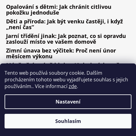
Opalování s dětmi: Jak chránit citlivou
pokožku jednoduše
Děti a příroda: Jak být venku častěji, i když
„není čas“
Jarní třídění jinak: Jak poznat, co si opravdu
zaslouží místo ve vašem domově
Zimní únava bez výčitek: Proč není únor
měsícem výkonu
Méně věcí, méně hluku: 10 drobných změn,
které fungují
Tento web používá soubory cookie. Dalším
procházením tohoto webu vyjadřujete souhlas s jejich
ARCHIV
používáním.. Více informací
zde
.
Nastavení
Vytvořil Shoptet
Copyright 2026
Design ala Nature
. Všechna práva
Souhlasím
vyhrazena.
Upravit nastavení cookies
Nepřehlédněte kategorii MAXI SLEVY!