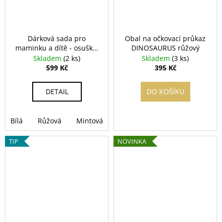
č
u
j
e
Dárková sada pro
Obal na očkovací průkaz
m
maminku a dítě - osuška,
DINOSAURUS růžový
e
hračka, prací papírky
Skladem
(2 ks)
Skladem
(3 ks)
599 Kč
395 Kč
PURITY
DETAIL
DO KOŠÍKU
VISION
BIO
MĚSÍČKOVÁ
ZINKOVÁ
Bílá
Růžová
Mintová
MAST
70
TIP
NOVINKA
ML
189
Kč