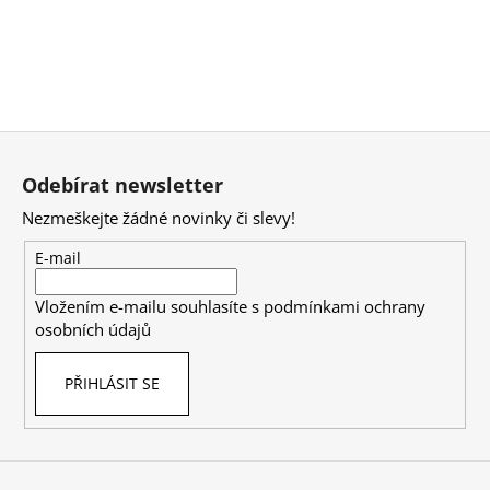
Z
á
Odebírat newsletter
p
Nezmeškejte žádné novinky či slevy!
a
t
E-mail
í
Vložením e-mailu souhlasíte s
podmínkami ochrany
osobních údajů
PŘIHLÁSIT SE