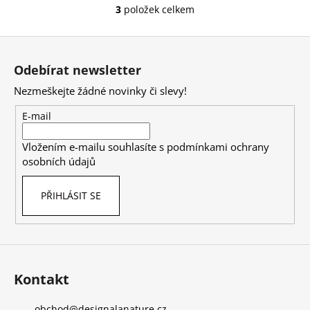
3
položek celkem
O
v
Z
l
á
á
Odebírat newsletter
d
p
a
Nezmeškejte žádné novinky či slevy!
a
c
t
E-mail
í
í
p
Vložením e-mailu souhlasíte s
podmínkami ochrany
r
osobních údajů
v
k
PŘIHLÁSIT SE
y
v
ý
p
i
s
Kontakt
u
obchod
@
designalanature.cz