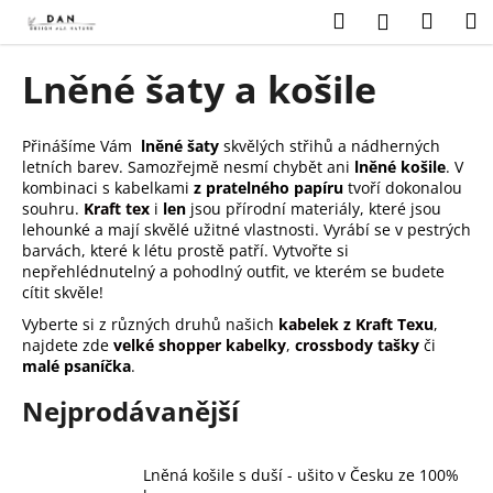
K
Přejít
Hledat
Náku
M
Přihlášení
na
o
obsah
Zpět
Zpět
košík
š
Lněné šaty a košile
í
C
k
o
Přinášíme Vám
lněné šaty
skvělých střihů a nádherných
letních barev. Samozřejmě nesmí chybět ani
lněné košile
. V
p
kombinaci s kabelkami
z pratelného papíru
tvoří dokonalou
o
souhru.
Kraft tex
i
len
jsou přírodní materiály, které jsou
t
lehounké a mají skvělé užitné vlastnosti. Vyrábí se v pestrých
barvách, které k létu prostě patří. Vytvořte si
ř
nepřehlédnutelný a pohodlný outfit, ve kterém se budete
e
cítit skvěle!
b
Vyberte si z různých druhů našich
kabelek z Kraft Texu
,
u
najdete zde
velké shopper kabelky
,
crossbody tašky
či
malé psaníčka
.
j
e
Nejprodávanější
t
e
Lněná košile s duší - ušito v Česku ze 100%
n