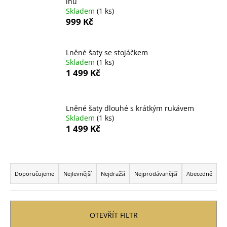
lnu
a
Skladem
(1 ks)
999 Kč
j
í
t
Lněné šaty se stojáčkem
Skladem
(1 ks)
?
1 499 Kč
Lněné šaty dlouhé s krátkým rukávem
HLEDAT
Skladem
(1 ks)
1 499 Kč
Ř
D
o
a
Doporučujeme
Nejlevnější
Nejdražší
Nejprodávanější
Abecedně
p
z
o
e
r
n
OTEVŘÍT FILTR
u