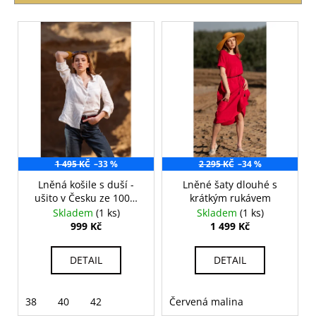
í
č
p
u
V
j
r
ý
e
o
p
m
d
i
e
u
s
k
p
OBAL
t
r
NA
ů
ZDRAVOTNÍ
o
A
1 495 KČ
–33 %
2 295 KČ
–34 %
d
OČKOVACÍ
PRŮKAZ
Lněná košile s duší -
Lněné šaty dlouhé s
u
ŽIRAFA
ušito v Česku ze 100%
krátkým rukávem
ŽLUTÁ
k
lnu
Skladem
(1 ks)
Skladem
(1 ks)
t
395
999 Kč
1 499 Kč
Kč
ů
DETAIL
DETAIL
38
40
42
Červená malina