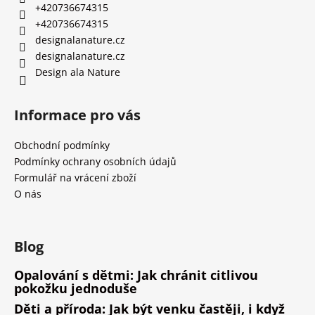
+420736674315
+420736674315
designalanature.cz
designalanature.cz
Design ala Nature
Informace pro vás
Obchodní podmínky
Podmínky ochrany osobních údajů
Formulář na vrácení zboží
O nás
Blog
Opalování s dětmi: Jak chránit citlivou
pokožku jednoduše
Děti a příroda: Jak být venku častěji, i když