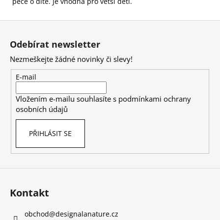
péče o dítě. Je vhodná pro větší děti.
Z
á
Odebírat newsletter
p
Nezmeškejte žádné novinky či slevy!
a
t
E-mail
í
Vložením e-mailu souhlasíte s
podmínkami ochrany
osobních údajů
PŘIHLÁSIT SE
Kontakt
obchod
@
designalanature.cz