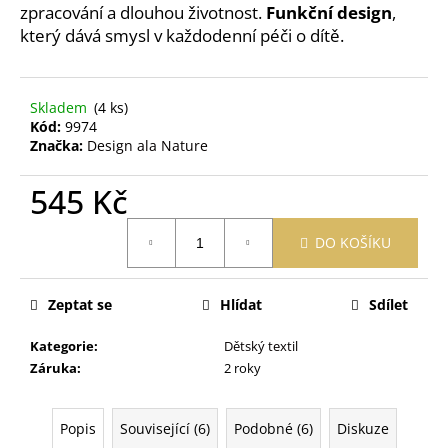
č
zpracování a dlouhou životnost.
Funkční design
,
u
který dává smysl v každodenní péči o dítě.
j
e
m
Skladem
(4 ks)
e
Kód:
9974
Značka:
Design ala Nature
OBAL
NA
545 Kč
ZDRAVOTNÍ
A
Měrná
OČKOVACÍ
DO KOŠÍKU
cena:
PRŮKAZ
ŽIRAFA
ŽLUTÁ
Zeptat se
Hlídat
Sdílet
395
Kč
Kategorie
:
Dětský textil
Záruka
:
2 roky
Popis
Související (6)
Podobné (6)
Diskuze