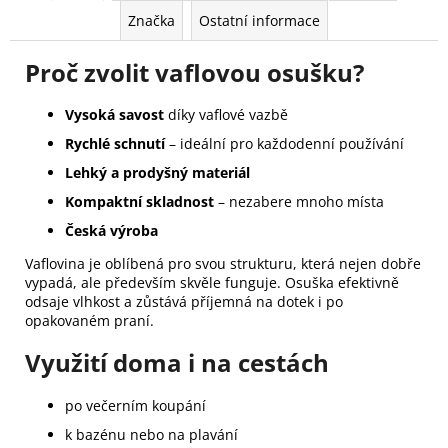
Značka
Ostatní informace
Proč zvolit vaflovou osušku?
Vysoká savost
díky vaflové vazbě
Rychlé schnutí
– ideální pro každodenní používání
Lehký a prodyšný materiál
Kompaktní skladnost
– nezabere mnoho místa
Česká výroba
Vaflovina je oblíbená pro svou strukturu, která nejen dobře
vypadá, ale především skvěle funguje. Osuška efektivně
odsaje vlhkost a zůstává příjemná na dotek i po
opakovaném praní.
Využití doma i na cestách
po večerním koupání
k bazénu nebo na plavání