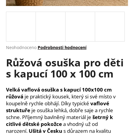
a
j
í
t
?
Průměrné
Neohodnoceno
Podrobnosti hodnocení
hodnocení
Růžová osuška pro děti
produktu
je
HLEDAT
s kapucí 100 x 100 cm
0,0
z
5
hvězdiček.
Velká vaflová osuška s kapucí 100x100 cm
D
růžová
je praktický kousek, který si své místo v
o
koupelně rychle obhájí. Díky typické
vaflové
p
struktuře
je osuška lehká, dobře saje a rychle
o
schne. Příjemný bavlněný materiál je
šetrný k
r
citlivé dětské pokožce
a vhodný už od
u
narození.
Ušitá v Česku
s důrazem na kvalitu