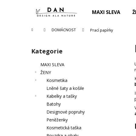
K
Přejít
na
o
MAXI SLEVA
Ž
obsah
Zpět
Zpět
š
do
do
í
Domů
DOMÁCNOST
Prací papírky
k
obchodu
obchodu
P
o
Kategorie
Přeskočit
s
kategorie
t
MAXI SLEVA
r
ŽENY
a
Kosmetika
n
Lněné šaty a košile
n
Kabelky a tašky
í
Batohy
p
Designové popruhy
a
Peněženky
n
Kosmetická taška
PRACÍ PAPÍRKY ECO HAUS KOUZLO
e
Pouzdra a obaly