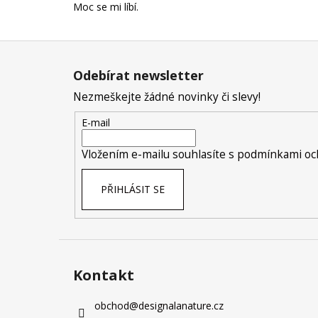
Moc se mi líbí.
Z
á
Odebírat newsletter
p
Nezmeškejte žádné novinky či slevy!
a
t
E-mail
í
Vložením e-mailu souhlasíte s
podmínkami och
PŘIHLÁSIT SE
Kontakt
obchod
@
designalanature.cz