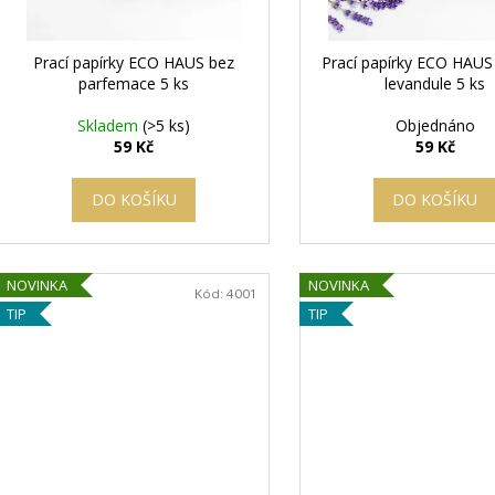
t
u
ů
k
Prací papírky ECO HAUS bez
Prací papírky ECO HAUS
t
parfemace 5 ks
levandule 5 ks
ů
Skladem
(>5 ks)
Objednáno
59 Kč
59 Kč
DO KOŠÍKU
DO KOŠÍKU
NOVINKA
NOVINKA
Kód:
4001
TIP
TIP