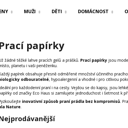
ENY
MUŽI
DĚTI
DOMÁCNOST
O
Co potřebujete najít?
Prací papírky
HLEDAT
Už žádné těžké lahve pracích gelů a prášků.
Prací papírky
jsou mode
místo, planetu i vaši peněženku.
Každý papírek obsahuje přesně odměřené množství účinného pracího 
Doporučujeme
biologicky odbouratelné
, hypoalergenní a vhodné i pro citlivou pok
Ideální pro každodenní praní i na cesty. Vejdou se do kapsy, jsou lehké 
papírky od značky Eco Haus si zamilujete jednoduchost i šetrnost k př
Vyzkoušejte
inovativní způsob praní prádla bez kompromisů
. Pr
ala Nature
.
Nejprodávanější
PRACÍ PAPÍRKY ECO HAUS MIX VŮNÍ 25
OBAL NA ZDRAV