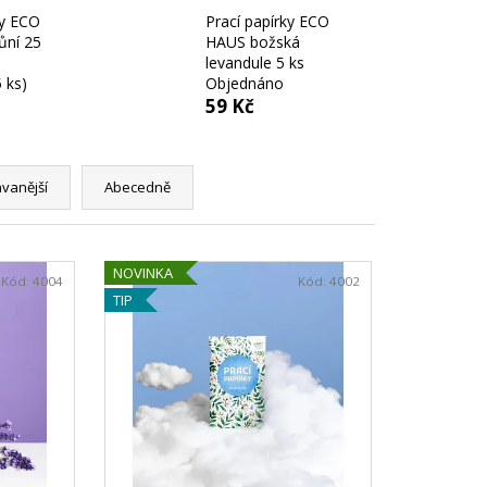
 ŽLUTÁ
ky ECO
Prací papírky ECO
ůní 25
HAUS božská
levandule 5 ks
5 ks)
Objednáno
59 Kč
vanější
Abecedně
NOVINKA
Kód:
4004
Kód:
4002
TIP