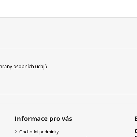
p
r
v
k
y
v
ý
p
i
s
rany osobních údajů
u
Informace pro vás
Obchodní podmínky