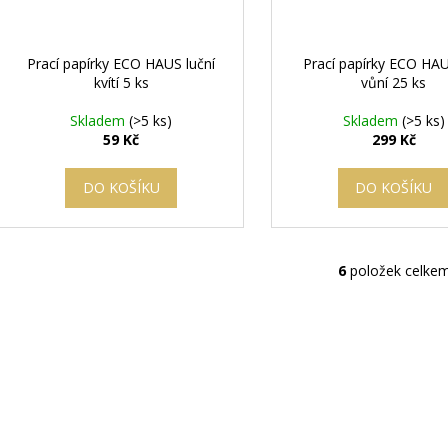
Prací papírky ECO HAUS luční
Prací papírky ECO HA
kvítí 5 ks
vůní 25 ks
Skladem
(>5 ks)
Skladem
(>5 ks)
59 Kč
299 Kč
DO KOŠÍKU
DO KOŠÍKU
6
položek celke
O
v
l
á
d
a
c
í