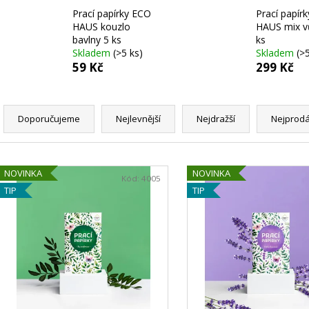
KS
PRŮKAZ ŽIRAFA
Prací papírky ECO
Prací papír
299 Kč
395 Kč
HAUS kouzlo
HAUS mix v
bavlny 5 ks
ks
Skladem
(>5 ks)
Skladem
(>
59 Kč
299 Kč
Ř
a
Doporučujeme
Nejlevnější
Nejdražší
Nejprodá
z
e
V
n
NOVINKA
NOVINKA
ý
Kód:
4005
í
TIP
TIP
p
p
i
r
s
o
p
d
r
u
o
k
d