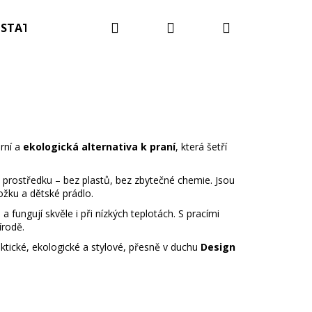
Hledat
Přihlášení
Nákupní
STATNÍ
Blog
Kontakty
Hodnocení obc
košík
rní a
ekologická alternativa k praní
, která šetří
prostředku – bez plastů, bez zbytečné chemie. Jsou
ožku a dětské prádlo.
a fungují skvěle i při nízkých teplotách. S pracími
írodě.
aktické, ekologické a stylové, přesně v duchu
Design
OTNÍ A OČKOVACÍ