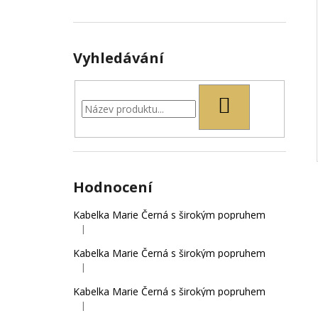
Vyhledávání
HLEDAT
Hodnocení
Kabelka Marie Černá s širokým popruhem
|
Hodnocení produktu je 5 z 5 hvězdiček.
Kabelka Marie Černá s širokým popruhem
|
Hodnocení produktu je 4 z 5 hvězdiček.
Kabelka Marie Černá s širokým popruhem
|
Hodnocení produktu je 5 z 5 hvězdiček.