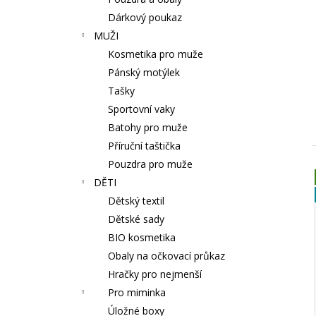
BAVLNY 5 KS
l
Dárkový poukaz
59 Kč
MUŽI
Kosmetika pro muže
Pánský motýlek
Tašky
Sportovní vaky
Batohy pro muže
Příruční taštička
Pouzdra pro muže
DĚTI
Dětský textil
Dětské sady
BIO kosmetika
Obaly na očkovací průkaz
Hračky pro nejmenší
Pro miminka
Úložné boxy