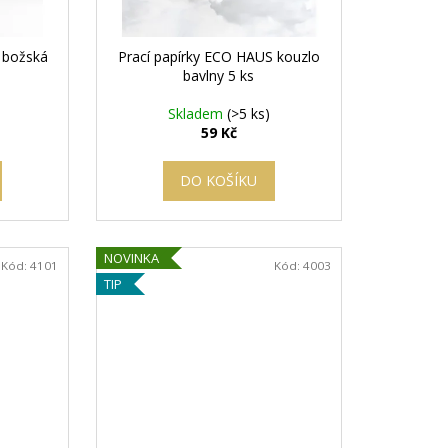
 božská
Prací papírky ECO HAUS kouzlo
bavlny 5 ks
Skladem
(>5 ks)
59 Kč
DO KOŠÍKU
NOVINKA
Kód:
4101
Kód:
4003
TIP