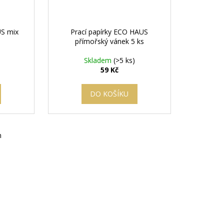
US mix
Prací papírky ECO HAUS
přímořský vánek 5 ks
Skladem
(>5 ks)
59 Kč
DO KOŠÍKU
m