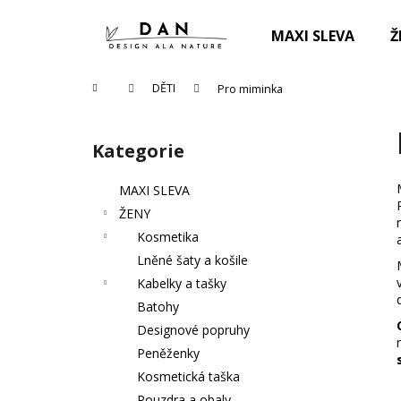
K
Přejít
na
o
MAXI SLEVA
Ž
obsah
Zpět
Zpět
š
do
do
í
Domů
DĚTI
Pro miminka
k
obchodu
obchodu
P
o
Kategorie
Přeskočit
s
kategorie
t
MAXI SLEVA
r
ŽENY
a
Kosmetika
n
Lněné šaty a košile
n
Kabelky a tašky
í
Batohy
p
Designové popruhy
a
Peněženky
n
Kosmetická taška
PRACÍ PAPÍRKY ECO HAUS KOUZLO
e
Pouzdra a obaly