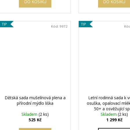
DO KOŠÍKU
DO KOŠÍKU
TIP
TIP
Kód:
9972
Kó
Dětská sada mušelínová plena a
Letní rodinná sada k 
přírodní mýdlo liška
osuška, opalovací mlé
50+ a osvěžující sp
Skladem
(2 ks)
Skladem
(2 ks)
525 Kč
1 299 Kč