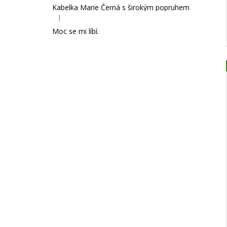
Kabelka Marie Černá s širokým popruhem
|
Hodnocení produktu je 5 z 5 hvězdiček.
Moc se mi líbí.