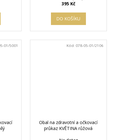
395 Kč
DO KOŠÍKU
05-01/5001
Kód:
078-05-01/2106
kovací
Obal na zdravotní a očkovací
ílý
průkaz KVĚTINA růžová