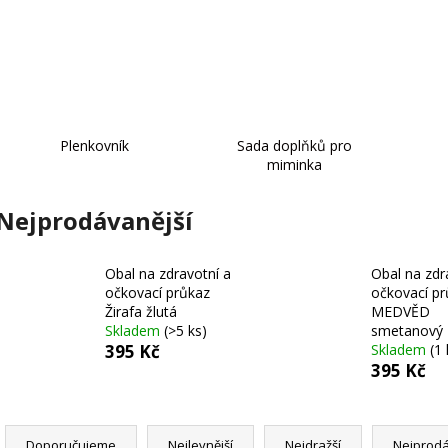
KS
PRŮKAZ ŽIRAFA
299 Kč
395 Kč
Plenkovník
Sada doplňků pro
miminka
Nejprodávanější
Obal na zdravotní a
Obal na zdr
očkovací průkaz
očkovací pr
Žirafa žlutá
MEDVĚD
Skladem
(>5 ks)
smetanový
395 Kč
Skladem
(1 
395 Kč
Ř
Doporučujeme
Nejlevnější
Nejdražší
Nejprodá