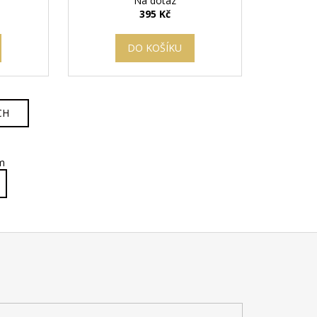
Na dotaz
395 Kč
DO KOŠÍKU
CH
m