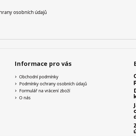
k
y
rany osobních údajů
v
ý
p
i
s
u
Informace pro vás
Obchodní podmínky
Podmínky ochrany osobních údajů
Formulář na vrácení zboží
O nás