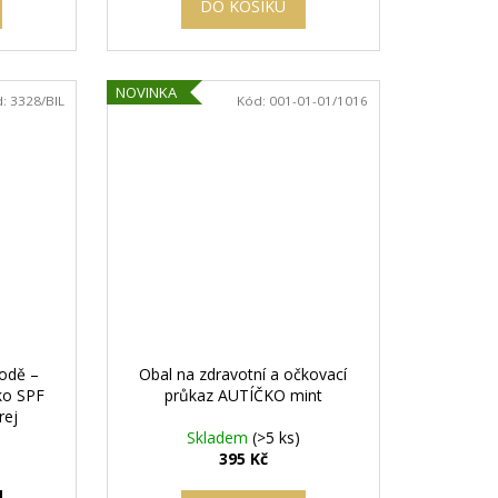
DO KOŠÍKU
NOVINKA
d:
3328/BIL
Kód:
001-01-01/1016
vodě –
Obal na zdravotní a očkovací
ko SPF
průkaz AUTÍČKO mint
rej
Skladem
(>5 ks)
395 Kč