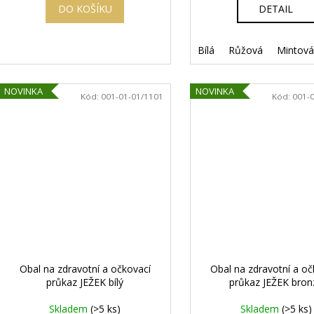
DO KOŠÍKU
DETAIL
Bílá
Růžová
Mintová
NOVINKA
NOVINKA
Kód:
001-01-01/1101
Kód:
001-
Obal na zdravotní a očkovací
Obal na zdravotní a oč
průkaz JEŽEK bílý
průkaz JEŽEK bron
Skladem
(>5 ks)
Skladem
(>5 ks)