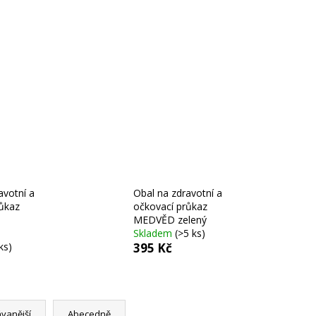
 ŽLUTÁ
avotní a
Obal na zdravotní a
ůkaz
očkovací průkaz
MEDVĚD zelený
Skladem
(>5 ks)
ks)
395 Kč
vanější
Abecedně