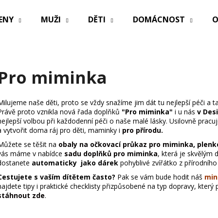
ENY
MUŽI
DĚTI
DOMÁCNOST
O
Co potřebujete najít?
Pro miminka
HLEDAT
Milujeme naše děti, proto se vždy snažíme jim dát tu nejlepší péči a ta
Právě proto vznikla nová řada doplňků
"Pro miminka"
i u nás
v
Desi
nejlepší volbou při každodenní péči o naše malé lásky. Usilovně pracu
a vytvořit doma ráj pro děti, maminky i
pro přírodu.
Doporučujeme
Můžete se těšit na
obaly na očkovací průkaz pro miminka
,
plenk
vás máme v nabídce
sadu doplňků pro miminka
, která je skvělým
dostanete
automaticky jako dárek
pohyblivé zvířátko z přírodního 
Cestujete s vaším dítětem často?
Pak se vám bude hodit náš
mini
najdete tipy i praktické checklisty přizpůsobené na typ dopravy, který 
stáhnout zde
.
PRACÍ PAPÍRKY ECO HAUS MIX VŮNÍ 25
OBAL NA ZDRAV