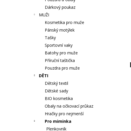
BAVLNY 5 KS
l
Dárkový poukaz
59 Kč
MUŽI
Kosmetika pro muže
Pánský motýlek
Tašky
Sportovní vaky
Batohy pro muže
Příruční taštička
Pouzdra pro muže
DĚTI
Dětský textil
Dětské sady
BIO kosmetika
Obaly na očkovací průkaz
Hračky pro nejmenší
Pro miminka
Plenkovník