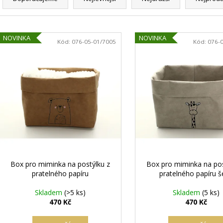
a
z
e
V
n
NOVINKA
NOVINKA
ý
Kód:
076-05-01/7005
Kód:
076-
í
p
p
i
r
s
o
p
d
r
u
o
k
d
t
u
ů
k
Box pro miminka na postýlku z
Box pro miminka na pos
t
pratelného papíru
pratelného papíru š
ů
Skladem
(>5 ks)
Skladem
(5 ks)
470 Kč
470 Kč