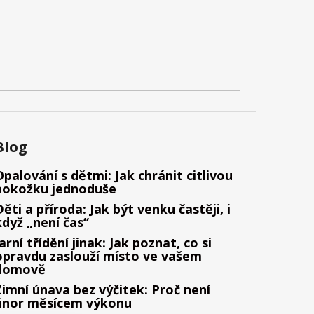
Blog
Opalování s dětmi: Jak chránit citlivou
pokožku jednoduše
Děti a příroda: Jak být venku častěji, i
když „není čas“
Jarní třídění jinak: Jak poznat, co si
opravdu zaslouží místo ve vašem
domově
Zimní únava bez výčitek: Proč není
únor měsícem výkonu