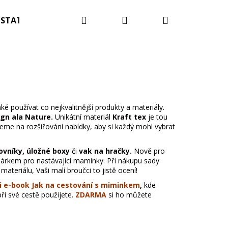
Hledat
Přihlášení
Nákupní
STATNÍ
Blog
Kontakty
Hodnocení obc
košík
ké používat co nejkvalitnější produkty a materiály.
gn ala Nature
.
Unikátní materiál
Kraft tex
je tou
jeme na rozšiřování nabídky, aby si každý mohl vybrat
ovníky
,
úložné boxy
či
vak na hračky.
Nově pro
 dárkem pro nastávající maminky. Při nákupu sady
materiálu, Vaši malí broučci to jistě ocení!
 e-book Jak na cestování s miminkem
,
kde
při své cestě použijete.
ZDARMA
si ho můžete
OTNÍ A OČKOVACÍ