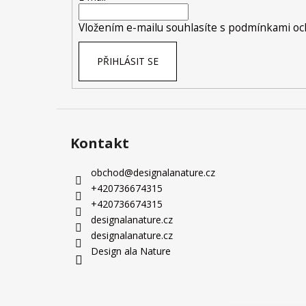
í
Vložením e-mailu souhlasíte s
podmínkami och
PŘIHLÁSIT SE
Kontakt
obchod
@
designalanature.cz
+420736674315
+420736674315
designalanature.cz
designalanature.cz
Design ala Nature