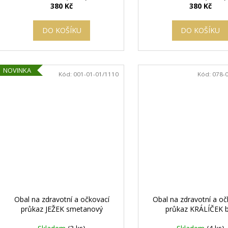
380 Kč
380 Kč
DO KOŠÍKU
DO KOŠÍKU
NOVINKA
Kód:
001-01-01/1110
Kód:
078-
Obal na zdravotní a očkovací
Obal na zdravotní a oč
průkaz JEŽEK smetanový
průkaz KRÁLÍČEK b