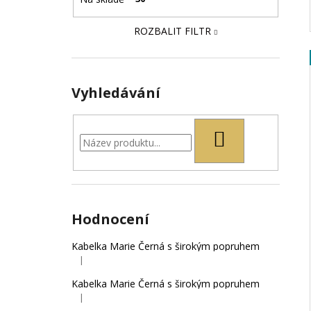
ROZBALIT FILTR
Vyhledávání
HLEDAT
Hodnocení
Kabelka Marie Černá s širokým popruhem
|
Hodnocení produktu je 5 z 5 hvězdiček.
Kabelka Marie Černá s širokým popruhem
|
Hodnocení produktu je 4 z 5 hvězdiček.