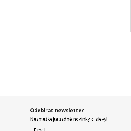
Z
á
Odebírat newsletter
p
Nezmeškejte žádné novinky či slevy!
a
t
E-mail