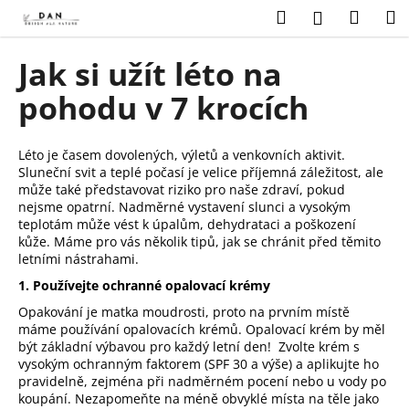
K
Přejít
Hledat
Náku
M
Přihlášení
na
o
obsah
Zpět
Zpět
košík
š
Jak si užít léto na
í
C
pohodu v 7 krocích
k
o
p
Léto je časem dovolených, výletů a venkovních aktivit.
o
Sluneční svit a teplé počasí je velice příjemná záležitost, ale
t
může také představovat riziko pro naše zdraví, pokud
nejsme opatrní. Nadměrné vystavení slunci a vysokým
ř
teplotám může vést k úpalům, dehydrataci a poškození
e
kůže. Máme pro vás několik tipů, jak se chránit před těmito
letními nástrahami.
b
u
1. Používejte ochranné opalovací krémy
j
Opakování je matka moudrosti, proto na prvním místě
máme používání opalovacích krémů. Opalovací krém by měl
e
být základní výbavou pro každý letní den! Zvolte krém s
t
vysokým ochranným faktorem (SPF 30 a výše) a aplikujte ho
e
pravidelně, zejména při nadměrném pocení nebo u vody po
koupání. Nezapomeňte na méně obvyklé místa na těle jako
n