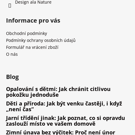
Design ala Nature
Informace pro vás
Obchodní podmínky
Podmínky ochrany osobních údajů
Formulář na vrácení zboží
O nás
Blog
Opalování s dětmi: Jak chránit citlivou
pokožku jednoduše
Děti a příroda: Jak být venku častěji, i když
„není čas“
Jarní třídění jinak: Jak poznat, co si opravdu
zaslouží místo ve vašem domově
Zimní únava bez výčitek: Proč není únor