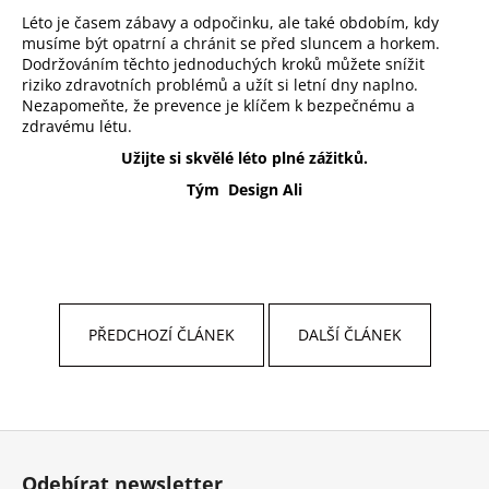
Léto je časem zábavy a odpočinku, ale také obdobím, kdy
musíme být opatrní a chránit se před sluncem a horkem.
Dodržováním těchto jednoduchých kroků můžete snížit
riziko zdravotních problémů a užít si letní dny naplno.
Nezapomeňte, že prevence je klíčem k bezpečnému a
zdravému létu.
Užijte si skvělé léto plné zážitků.
Tým Design Ali
PŘEDCHOZÍ ČLÁNEK
DALŠÍ ČLÁNEK
Z
á
Odebírat newsletter