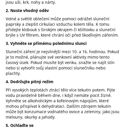
jsou uši, krk, nohy a nárty.
a
2. Noste vhodný oděv
j
Volné a světlé oblečení může pomoci odrážet sluneční
í
paprsky a zlepšit cirkulaci vzduchu kolem těla. K tomu
t
přidejte klobouk s širokým okrajem či kšiltovku a sluneční
brýle s UV filtrem, které chrání oči před škodlivým zářením.
?
3. Vyhněte se přímému polednímu slunci
Sluneční záření je nejsilnější mezi 10. a 16. hodinou. Pokud
je to možné, plánujte své venkovní aktivity mimo tento
časový úsek. Pokud musíte být venku, snažte se najít stín
HLEDAT
nebo si vytvořit svůj vlastní pomocí slunečníku nebo
plachty.
4. Dodržujte pitný režim
Při vysokých teplotách ztrácí tělo více tekutin potem. Pijte
D
vodu pravidelně během dne, i když nemáte pocit žízně.
o
Vyhněte se alkoholickým a kofeinovým nápojům, které
p
mohou přispívat k dehydrataci. Dalším zdrojem tekutin
o
může být konzumace vodnatého ovoce a zeleniny, jako jsou
r
melouny, okurky a jahody.
u
5. Ochlaďte se