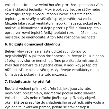
č
Pokud se ocitnete ve velmi horkém prostředí, pomohou vám
u
různé chladicí techniky. Mokré obklady, ledové sáčky nebo
j
osvěžující spreje s vodou mohou rychle snížit tělesnou
e
teplotu. Jako skvělý osvěžující sprej je květinová voda.
m
Můžete také využít ventilátory nebo klimatizaci, pokud je to
e
možné. U klimatizace si dejte pozor s příliš nízkou teplotou
oproti venkovní teplotě. Velký teplotní rozdíl může mít za
následek, že onemocníte. A to v létě rozhodně nechcete.
PRACÍ
6. Udržujte domácnost chladnou
PAPÍRKY
ECO
Během vlny veder se snažte udržet svůj domov co
HAUS
nejchladnější. A jak toho dosáhnete? Používejte žaluzie nebo
MIX
závěsy, aby slunce nemohlo přímo pronikat do místností.
VŮNÍ
Přes den neotvírejte zbytečně okna. V noci, kdy je teplota
25
nižší, otevřete okna a větrejte. Využívejte ventilátory nebo
KS
klimatizaci, pokud máte tuto možnost.
299
Kč
7. Sledujte známky přehřátí
Buďte si vědomi příznaků přehřátí, jako jsou závratě,
nevolnost, bolest hlavy, nadměrné pocení nebo slabost.
Pokud se u vás nebo někoho jiného tyto příznaky objeví,
okamžitě se přesuňte do chladnějšího prostředí, pijte vodu a
vyhledejte lékařskou pomoc, pokud se stav nezlepší.