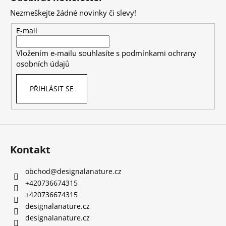
p
Nezmeškejte žádné novinky či slevy!
a
t
E-mail
í
Vložením e-mailu souhlasíte s
podmínkami ochrany
osobních údajů
PŘIHLÁSIT SE
Kontakt
obchod
@
designalanature.cz
+420736674315
+420736674315
designalanature.cz
designalanature.cz