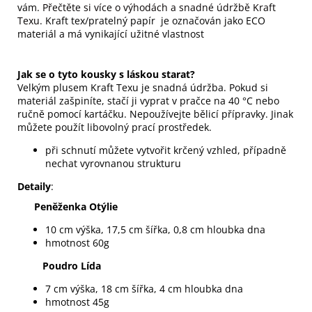
vám.
Přečtěte si více o výhodách a snadné údržbě Kraft
Texu
. Kraft tex/pratelný papír je označován jako ECO
materiál a má vynikající užitné vlastnost
Jak se o tyto kousky s láskou starat?
Velkým plusem Kraft Texu je snadná údržba. Pokud si
materiál zašpiníte, stačí ji vyprat v pračce na 40 °C nebo
ručně pomocí kartáčku. Nepoužívejte bělicí přípravky. Jinak
můžete použít libovolný prací prostředek.
při schnutí můžete vytvořit krčený vzhled, případně
nechat vyrovnanou strukturu
Detaily
:
Peněženka Otýlie
10 cm výška, 17,5 cm šířka, 0,8 cm hloubka dna
hmotnost 60g
Poudro Lída
7 cm výška, 18 cm šířka, 4 cm hloubka dna
hmotnost 45g