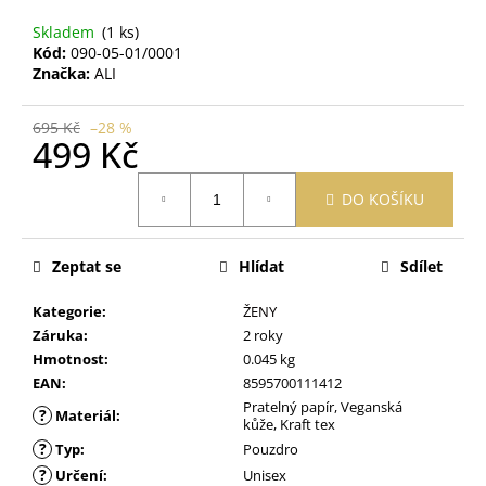
č
u
Skladem
(1 ks)
j
Kód:
090-05-01/0001
e
Značka:
ALI
m
e
695 Kč
–28 %
499 Kč
Měrná
PRACÍ
DO KOŠÍKU
cena:
PAPÍRKY
ECO
HAUS
MIX
Zeptat se
Hlídat
Sdílet
VŮNÍ
25
Kategorie
:
ŽENY
KS
Záruka
:
2 roky
299
Hmotnost
:
0.045 kg
Kč
EAN
:
8595700111412
Pratelný papír, Veganská
?
Materiál
:
kůže, Kraft tex
?
Typ
:
Pouzdro
?
Určení
:
Unisex