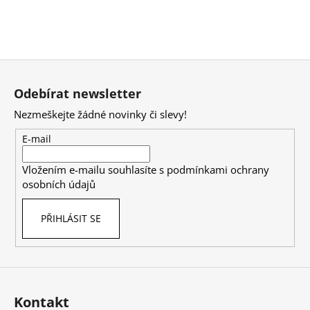
Z
á
Odebírat newsletter
p
Nezmeškejte žádné novinky či slevy!
a
t
E-mail
í
Vložením e-mailu souhlasíte s
podmínkami ochrany
osobních údajů
PŘIHLÁSIT SE
Kontakt