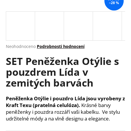
–28 %
a
j
í
t
?
Průměrné
Neohodnoceno
Podrobnosti hodnocení
hodnocení
SET Peněženka Otýlie s
produktu
je
HLEDAT
pouzdrem Lída v
0,0
z
zemitých barvách
5
hvězdiček.
D
Peněženka Otýlie i pouzdro Lída jsou vyrobeny z
o
Kraft Texu (pratelná celulóza).
Krásné barvy
p
peněženky i pouzdra rozzáří vaši kabelku.
Ve stylu
o
udržitelné módy a na vlně designu a elegance.
r
u