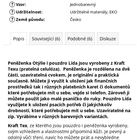
?
Vzor
:
Jednobarevný
?
Udržitelnost
:
Udržitelné materiály, EKO
?
Země původu
:
Česko
Popis
Související (6)
Podobné (6)
Diskuze
Peněženka Otýlie i pouzdro Lída jsou vyrobeny z Kraft
Texu (pratelná celulóza). Peněženka je rozdělena na dvě
části, uzavíratelná cvokem, je originální a praktická
současně. Můžete ji využít k uložení jak finančních
prostředků tak i různých platebních karet či dokumentů
které potřebujete mít u sebe, vejde si telefon. Zároveň ji
můžete použít jako malé psaníčko do ruky. Pouzdro Lída
v
yužijete k uložení psacích potřeb či jakýchkoliv
drobností, které potřebujete mít u sebe. Uzavíratelné na
zip. Vyrábíme v různých barevných variantách.
Kraft Tex
, ze kterého jsou pouzdro i peněženka vyrobeny,
svým vzhledem a vlastnostmi připomíná kůži. Je pevný a
odolný vůči tření, navíc ho můžete prát a nevybledne