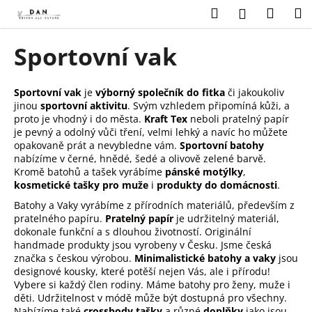
K
Přejít
Hledat
Náku
M
Přihlášení
na
o
obsah
Zpět
Zpět
košík
š
Sportovní vak
í
C
k
o
Sportovní vak
je
v
ýborný společník do fitka
či jakoukoliv
jinou
sportovní aktivitu
. Svým vzhledem připomíná kůži, a
p
proto je vhodný i do města.
Kraft Tex
neboli pratelný papír
o
je pevný a odolný vůči tření, velmi lehký a navíc ho můžete
t
opakovaně prát a nevybledne vám.
Sportovní batohy
nabízíme v černé, hnědé, šedé a olivově zelené barvě.
ř
Kromě batohů a tašek vyrábíme
pánské motýlky
,
e
kosmetické tašky pro muže
i
produkty do domácnosti
.
b
Batohy a Vaky vyrábíme z přírodních materiálů, především z
u
pratelného papíru.
Pratelný papír
je udržitelný materiál,
dokonale funkční a s dlouhou životností. Originální
j
handmade produkty jsou vyrobeny v Česku. Jsme česká
e
značka s českou výrobou.
Minimalistické batohy a vaky
jsou
t
designové kousky, které potěší nejen Vás, ale i přírodu!
Vybere si každý člen rodiny. Máme batohy pro ženy, muže i
e
děti. Udržitelnost v módě může být dostupná pro všechny.
n
Nabízíme také
crossbody tašky
a různé
doplňky
jako jsou