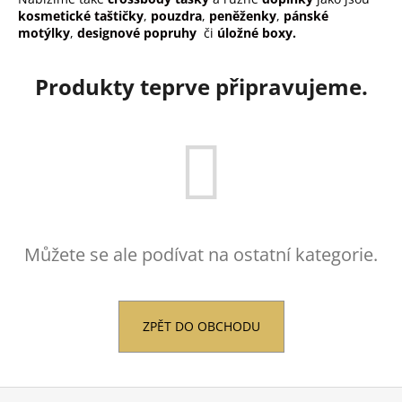
kosmetické taštičky
,
pouzdra
,
peněženky
,
pánské
a
motýlky
,
designové popruhy
či
úložné boxy.
j
í
Produkty teprve připravujeme.
t
?
HLEDAT
Můžete se ale podívat na ostatní kategorie.
D
o
p
ZPĚT DO OBCHODU
o
r
u
Z