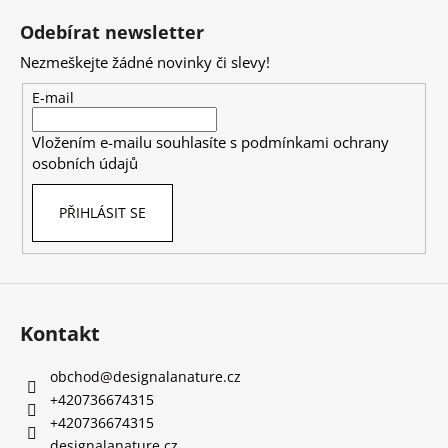
č
á
u
Odebírat newsletter
p
j
Nezmeškejte žádné novinky či slevy!
e
a
m
t
E-mail
e
í
Vložením e-mailu souhlasíte s
podmínkami ochrany
osobních údajů
PRACÍ
PAPÍRKY
ECO
PŘIHLÁSIT SE
HAUS
KOUZLO
BAVLNY
5
KS
59
Kontakt
Kč
obchod
@
designalanature.cz
+420736674315
+420736674315
designalanature.cz