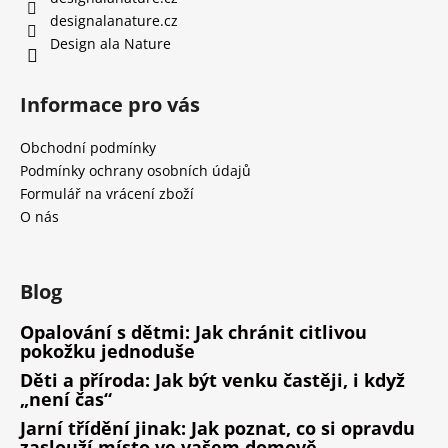
designalanature.cz
Design ala Nature
Informace pro vás
Obchodní podmínky
Podmínky ochrany osobních údajů
Formulář na vrácení zboží
O nás
Blog
Opalování s dětmi: Jak chránit citlivou
pokožku jednoduše
Děti a příroda: Jak být venku častěji, i když
„není čas“
Jarní třídění jinak: Jak poznat, co si opravdu
zaslouží místo ve vašem domově