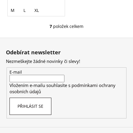
M
L
XL
7
položek celkem
O
v
Z
l
á
á
Odebírat newsletter
d
p
a
Nezmeškejte žádné novinky či slevy!
a
c
t
E-mail
í
í
p
Vložením e-mailu souhlasíte s
podmínkami ochrany
r
osobních údajů
v
k
PŘIHLÁSIT SE
y
v
ý
p