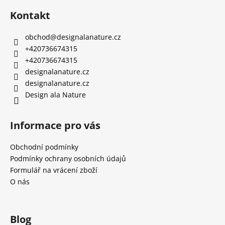
i
s
Kontakt
u
obchod
@
designalanature.cz
+420736674315
+420736674315
designalanature.cz
designalanature.cz
Design ala Nature
Informace pro vás
Obchodní podmínky
Podmínky ochrany osobních údajů
Formulář na vrácení zboží
O nás
Blog