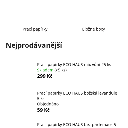
a
j
í
t
Prací papírky
Úložné boxy
?
Nejprodávanější
Prací papírky ECO HAUS mix vůní 25 ks
HLEDAT
Skladem
(>5 ks)
299 Kč
D
Prací papírky ECO HAUS božská levandule
o
5 ks
p
Objednáno
o
59 Kč
r
u
Prací papírky ECO HAUS bez parfemace 5