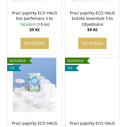
o
d
Prací papírky ECO HAUS
Prací papírky ECO HAUS
u
bez parfemace 5 ks
božská levandule 5 ks
k
Skladem
(>5 ks)
Objednáno
t
59 Kč
59 Kč
ů
DO KOŠÍKU
DO KOŠÍKU
NOVINKA
NOVINKA
TIP
TIP
Prací papírky ECO HAUS
Prací papírky ECO HAUS