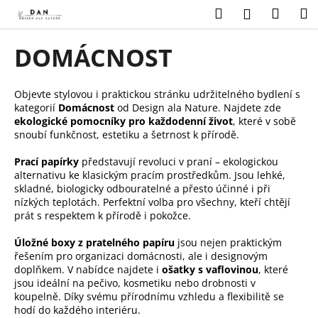
K
Přejít
Hledat
Náku
M
Přihlášení
na
o
obsah
Zpět
Zpět
košík
š
DOMÁCNOST
í
C
k
o
Objevte stylovou i praktickou stránku udržitelného bydlení s
kategorií
Domácnost
od Design ala Nature. Najdete zde
p
ekologické pomocníky pro každodenní život
, které v sobě
o
snoubí funkčnost, estetiku a šetrnost k přírodě.
t
Prací papírky
představují revoluci v praní – ekologickou
ř
alternativu ke klasickým pracím prostředkům. Jsou lehké,
e
skladné, biologicky odbouratelné a přesto účinné i při
nízkých teplotách. Perfektní volba pro všechny, kteří chtějí
b
prát s respektem k přírodě i pokožce.
u
j
Úložné boxy z pratelného papíru
jsou nejen praktickým
řešením pro organizaci domácnosti, ale i designovým
e
doplňkem. V nabídce najdete i
ošatky s vaflovinou
, které
t
jsou ideální na pečivo, kosmetiku nebo drobnosti v
e
koupelně. Díky svému přírodnímu vzhledu a flexibilitě se
hodí do každého interiéru.
n