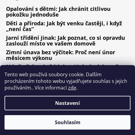
Opalování s dětmi: Jak chránit citlivou
pokožku jednoduše
Děti a příroda: Jak být venku častěji, i když
„není čas“
Jarní třídění jinak: Jak poznat, co si opravdu
zaslouží místo ve vašem domově
Zimní únava bez výčitek: Proč není únor
měsícem výkonu
Méně věcí, méně hluku: 10 drobných změn,
které fungují
Tento web používá soubory cookie. Dalším
procházením tohoto webu vyjadřujete souhlas s jejich
ARCHIV
používáním.. Více informací
zde
.
Nastavení
Vytvořil Shoptet
Copyright 2026
Design ala Nature
. Všechna práva
Souhlasím
vyhrazena.
Upravit nastavení cookies
Nepřehlédněte kategorii MAXI SLEVY!