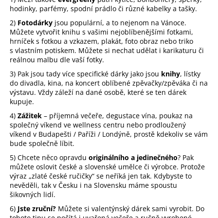
hodinky, parfémy, spodní prádlo či různé kabelky a tašky.
a
j
2)
Fotodárky
jsou populární, a to nejenom na Vánoce.
Můžete vytvořit knihu s vašimi nejoblíbenějšími fotkami,
í
hrníček s fotkou a vzkazem, plakát, foto obraz nebo triko
t
s vlastním potiskem. Můžete si nechat udělat i karikaturu či
reálnou malbu dle vaší fotky.
?
3) Pak jsou tady více specifické dárky jako jsou
knihy
, lístky
do divadla, kina, na koncert oblíbené zpěvačky/zpěváka či na
výstavu. Vždy záleží na dané osobě, které se ten dárek
kupuje.
HLEDAT
4)
Zážitek
– příjemná večeře, degustace vína, poukaz na
společný víkend ve wellness centru nebo prodloužený
víkend v Budapešti / Paříži / Londýně, prostě kdekoliv se vám
bude společně líbit.
D
5) Chcete něco opravdu
originálního a jedinečného
? Pak
o
můžete oslovit české a slovenské umělce či výrobce. Protože
p
výraz „zlaté české ručičky“ se neříká jen tak. Kdybyste to
nevěděli, tak v Česku i na Slovensku máme spoustu
o
šikovných lidí.
r
u
6)
Jste zruční?
Můžete si valentýnský dárek sami vyrobit. Do
tohoto tipu se počítá i uvařená večeře a ručně vyrobené