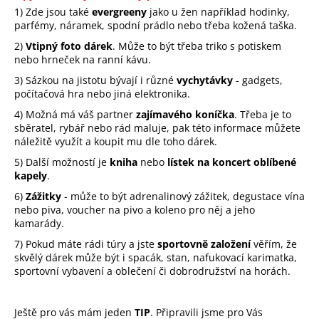
1) Zde jsou také
evergreeny
jako u žen například hodinky,
parfémy, náramek, spodní prádlo nebo třeba kožená taška.
2)
Vtipný foto dárek
. Může to být třeba triko s potiskem
nebo hrneček na ranní kávu.
3) Sázkou na jistotu bývají i různé
vychytávky
- gadgets,
počítačová hra nebo jiná elektronika.
4) Možná má váš partner
zajímavého koníčka
. Třeba je to
sběratel, rybář nebo rád maluje, pak této informace můžete
náležitě využít a koupit mu dle toho dárek.
5) Další možností je
kniha
nebo
lístek na koncert oblíbené
kapely
.
6)
Zážitky
- může to být adrenalinový zážitek, degustace vína
nebo piva, voucher na pivo a koleno pro něj a jeho
kamarády.
7) Pokud máte rádi túry a jste
sportovně založení
věřím, že
skvělý dárek může být i spacák, stan, nafukovací karimatka,
sportovní vybavení a oblečení či dobrodružství na horách.
Ještě pro vás mám jeden
TIP
. Připravili jsme pro Vás