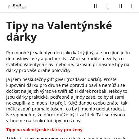
K
Přejít
Hledat
Náku
M
Přihlášení
na
o
obsah
Zpět
Zpět
košík
š
Tipy na Valentýnské
í
C
dárky
k
o
p
Pro mnohé je valentýn den jako každý jiný, ale pro jiné je to
o
den oslavy lásky a partnerství. Ať už se řadíte mezi ty, co
t
svatého Valentýna slaví nebo ne, tak vám přinášíme tipy na
dárky pro vaše drahé polovičky.
ř
Já jsem neskutečný gift giver (rozdávač dárků). Prostě
e
kupování dárku pro druhé mě opravdu baví a nemůžu se
b
dočkat na jejich výraz ve tváři až si dárek rozbalí. Někdy to
u
jsou dárky praktické, potřebné a jindy zase, co by si sami
nekoupili, ale moc si to přejí. Když danou osobu znáte, tak
j
máte aspoň pramalé tušení, co by jí mohlo udělat radost.
e
Nezapomeňte, že dárek může být i zážitek. Tak se rovnou
vrhneme na konkrétní tipy pro ženy.
t
e
Tipy na valentýnské dárky pro ženy
n
1) Mezi takové
evergreeny
patří kytice, bonboniéry, šperky,