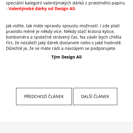
speciální kategorii valentýnských dárků z pratelného papíru
-
Valentýnské dárky od Design Ali
.
Jak vidíte, tak máte opravdu spoustu možností. I zde platí
pravidlo méně je někdy více. Někdy stačí krásná kytice,
bonboniéra a společně strávený čas.
Na závěr bych chtěla
říct, že nezáleží jaký dárek dostanete nebo v jaké hodnotě.
Důležité je, že se máte rádi a navzájem se podporujete.
Tým Design Ali
PŘEDCHOZÍ ČLÁNEK
DALŠÍ ČLÁNEK
Z