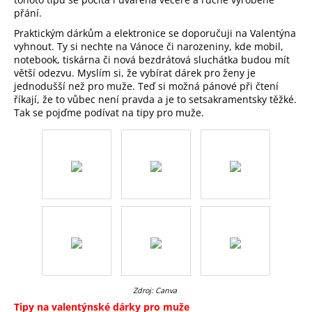
č
přání.
u
j
Praktickým dárkům a elektronice se doporučuji na Valentýna
e
vyhnout. Ty si nechte na Vánoce či narozeniny, kde mobil,
notebook, tiskárna či nová bezdrátová sluchátka budou mít
m
větší odezvu. Myslím si, že vybírat dárek pro ženy je
e
jednodušší než pro muže. Teď si možná pánové při čtení
říkají, že to vůbec není pravda a je to setsakramentsky těžké.
Tak se pojďme podívat na tipy pro muže.
PRACÍ
PAPÍRKY
ECO
HAUS
MIX
VŮNÍ
25
KS
299
Kč
Zdroj: Canva
Tipy na valentýnské dárky pro muže