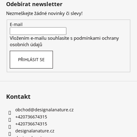
á
Odebírat newsletter
p
Nezmeškejte žádné novinky či slevy!
a
t
E-mail
í
Vložením e-mailu souhlasíte s
podmínkami ochrany
osobních údajů
PŘIHLÁSIT SE
Kontakt
obchod
@
designalanature.cz
+420736674315
+420736674315
designalanature.cz