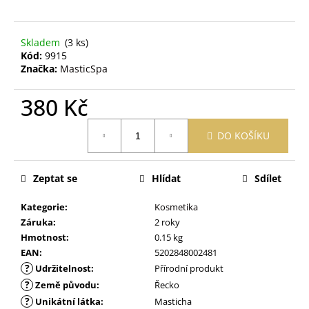
č
u
j
Skladem
(3 ks)
e
Kód:
9915
m
Značka:
MasticSpa
e
380 Kč
HYDRATAČNÍ
Měrná
OPALOVACÍ
DO KOŠÍKU
cena:
KRÉM
NA
OBLIČEJ
PROTI
Zeptat se
Hlídat
Sdílet
PIGMENTOVÝM
SKVRNÁM
Kategorie
:
Kosmetika
SPF50+
Záruka
:
2 roky
435
Hmotnost
:
0.15 kg
Kč
EAN
:
5202848002481
?
Udržitelnost
:
Přírodní produkt
?
Země původu
:
Řecko
?
Unikátní látka
:
Masticha