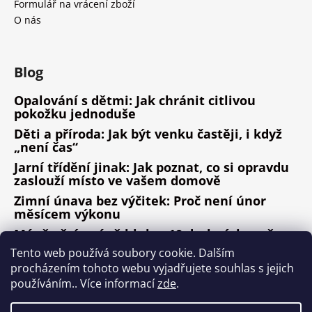
Formulář na vrácení zboží
O nás
Blog
Opalování s dětmi: Jak chránit citlivou
pokožku jednoduše
Děti a příroda: Jak být venku častěji, i když
„není čas“
Jarní třídění jinak: Jak poznat, co si opravdu
zaslouží místo ve vašem domově
Zimní únava bez výčitek: Proč není únor
měsícem výkonu
Méně věcí, méně hluku: 10 drobných změn,
které fungují
Tento web používá soubory cookie. Dalším
procházením tohoto webu vyjadřujete souhlas s jejich
ARCHIV
používáním.. Více informací
zde
.