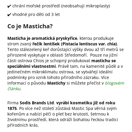
✔️ chrání mořské prostředí (neobsahují mikroplasty)
✔️ vhodné pro děti od 3 let
Co je Masticha?
Masticha je aromatická pryskyřice
, kterou produkuje
strom zvaný
řečík lentišek (Pistacia lentiscus var. chia)
.
Tento stálezelený keř dorůstající výšky dvou až tří metrů se
přirozeně vyskytuje v oblasti Středomoří. Pouze na jižní
části ostrova Chios je schopný produkovat
mastichu se
speciálními vlastnostmi
. Právě tam, na kamenité půdě a v
jedinečném mikroklimatu ostrova, se vytvářejí ideální
podmínky pro vznik tohoto přírodního zázraku. Více
informací o původu
Mastichy
si můžete přečíst v
blogovém
článku
.
Firma
Sodis Brands Ltd
.
vyrábí kosmetiku již od roku
1875
. Po více než století zůstává Mastic Spa věrná svým
kořenům a nabízí péči o pleť bez krutosti, šetrnou k
životnímu prostředí, která odráží bohatou řeckou tradici
přírodních krás.