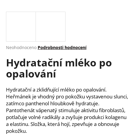
a
j
í
t
?
Průměrné
Neohodnoceno
Podrobnosti hodnocení
hodnocení
Hydratační mléko po
produktu
je
HLEDAT
opalování
0,0
z
5
hvězdiček.
Hydratační a zklidňující mléko po opalování.
D
Heřmánek je vhodný pro pokožku vystavenou slunci,
o
zatímco panthenol hloubkově hydratuje.
p
Pantothenát vápenatý stimuluje aktivitu fibroblastů,
o
potlačuje volné radikály a zvyšuje produkci kolagenu
r
a elastinu. Složka, která hojí, zpevňuje a obnovuje
u
pokožku.