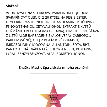
Složení:
VODA, KYSELINA STEAROVÁ, PARAFINUM LIQUIDUM
(PARAFÍNOVÝ OLEJ), C12-20 KYSELINA PEG-8 ESTER,
GLYCERIN, PANTHENOL, TRIETHANOLAMIN, MOČOVINA,
FENOXYETHANOL, CETYLALKOHOL, EXTRAKT Z KVĚTŮ
HEŘMÁNKU RECUTITA (MATRICARIA), DIMETHICON, ŠŤÁVA
Z LISTŮ ALOE BARBADENSIS (ALOE VERA), CARBOPOL,
PARFUM (VŮNĚ), OLEJ Z PISTÁCIOVÉ GUMASTI,
IMIDAZOLIDINYLMOČOVINA, ALLANTOIN, EDTA, BHT,
PANTOTHENÁT VÁPENATÝ, CHLORFENESIN, KUMARIN,
LYRAL, BENZYLBENZOÁT, ALFA-ISOMETHYLIONON
Značka Mastic Spa získala mnohá ocenění.