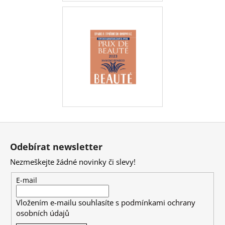
Z
á
Odebírat newsletter
p
Nezmeškejte žádné novinky či slevy!
a
t
E-mail
í
Vložením e-mailu souhlasíte s
podmínkami ochrany
osobních údajů