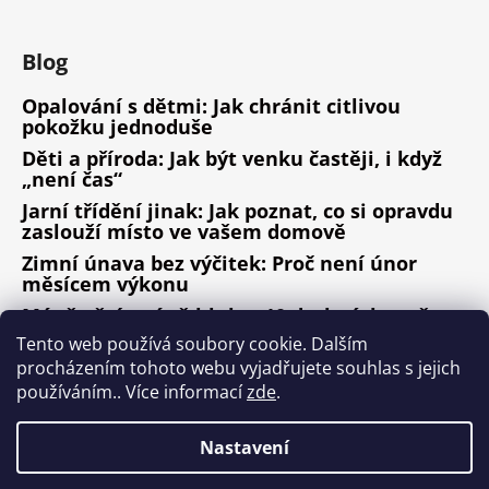
Blog
Opalování s dětmi: Jak chránit citlivou
pokožku jednoduše
Děti a příroda: Jak být venku častěji, i když
„není čas“
Jarní třídění jinak: Jak poznat, co si opravdu
zaslouží místo ve vašem domově
Zimní únava bez výčitek: Proč není únor
měsícem výkonu
Méně věcí, méně hluku: 10 drobných změn,
které fungují
Tento web používá soubory cookie. Dalším
procházením tohoto webu vyjadřujete souhlas s jejich
ARCHIV
používáním.. Více informací
zde
.
Nastavení
Vytvořil Shoptet