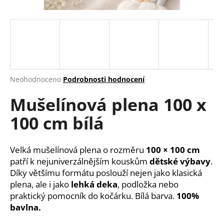
a
j
í
t
?
Průměrné
Neohodnoceno
Podrobnosti hodnocení
hodnocení
Mušelínová plena 100 x
produktu
je
HLEDAT
100 cm bílá
0,0
z
5
hvězdiček.
Velká mušelínová plena o rozměru
100 × 100 cm
D
patří k nejuniverzálnějším kouskům
dětské výbavy
.
o
Díky většímu formátu poslouží nejen jako klasická
p
plena, ale i jako
lehká deka
, podložka nebo
o
praktický pomocník do kočárku. Bílá barva.
100%
r
bavlna.
u