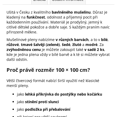
Ušitá v Česku z kvalitního
bavlněného mušelínu
. Důraz je
kladený na
funkčnost
, odolnost a příjemný pocit při
každodenním používání. Materiál je prodyšný, jemný k
citlivé dětské pokožce a dobře saje. S každým praním navíc
přirozeně měkne.
Mušelínové pleny nabízíme
v různých barvách
, a to v
bílé
,
růžové
,
tmavé šalvěji (zelené)
,
šedé
,
žluté
a
modré
. Za
zvýhodněnou cenu
je můžete zakoupit také
v sadě 2 ks
,
kde je jedna plena vždy v bílé barvě a k té si můžete vybrat
další odstín.
Proč právě rozměr 100 × 100 cm?
Větší čtvercový formát nabízí širší využití než klasické
menší pleny.
jako
lehká přikrývka do postýlky nebo kočárku
jako
stínění proti slunci
jako
podložka při přebalování
při kojení pro větší soukromí