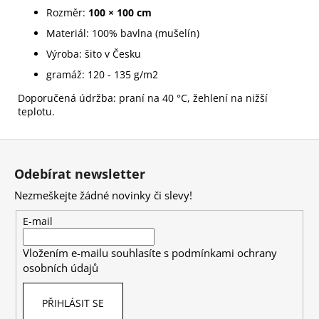
Rozměr:
100 × 100 cm
Materiál: 100% bavlna (mušelín)
Výroba: šito v Česku
gramáž: 120 - 135 g/m2
Doporučená údržba: praní na 40 °C, žehlení na nižší
teplotu.
Z
á
Odebírat newsletter
p
Nezmeškejte žádné novinky či slevy!
a
t
E-mail
í
Vložením e-mailu souhlasíte s
podmínkami ochrany
osobních údajů
PŘIHLÁSIT SE