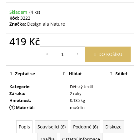
č
u
Skladem
(4 ks)
j
Kód:
3222
e
Značka:
Design ala Nature
m
e
419 Kč
Měrná
PRACÍ
DO KOŠÍKU
cena:
PAPÍRKY
ECO
HAUS
Zeptat se
Hlídat
Sdílet
KOUZLO
BAVLNY
5
Kategorie
:
Dětský textil
KS
Záruka
:
2 roky
59
Hmotnost
:
0.135 kg
Kč
?
Materiál
:
mušelín
Popis
Související (6)
Podobné (6)
Diskuze
Značka
Ostatní informace