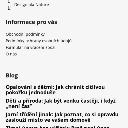
Design ala Nature
Informace pro vás
Obchodní podmínky
Podmínky ochrany osobních údajů
Formulář na vrácení zboží
O nás
Blog
Opalování s dětmi: Jak chránit citlivou
pokožku jednoduše
Děti a příroda: Jak být venku častěji, i když
„není čas“
Jarní třídění jinak: Jak poznat, co si opravdu
zaslouží místo ve vašem domově
Zimní únava bez výčitek: Proč není únor