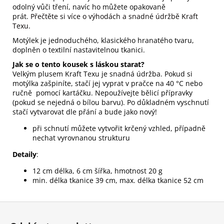
odolný vůči tření, navíc ho můžete opakovaně
prát.
Přečtěte si více o výhodách a snadné údržbě Kraft
Texu
.
Motýlek je jednoduchého, klasického hranatého tvaru,
doplněn o textilní nastavitelnou tkanici.
Jak se o tento kousek s láskou starat?
Velkým plusem Kraft Texu je snadná údržba. Pokud si
motýlka zašpiníte, stačí jej vyprat v pračce na 40 °C nebo
ručně pomocí kartáčku. Nepoužívejte bělicí přípravky
(pokud se nejedná o bílou barvu). Po důkladném vyschnutí
stačí vytvarovat dle přání a bude jako nový!
při schnutí můžete vytvořit krčený vzhled, případně
nechat vyrovnanou strukturu
Detaily
:
12 cm délka, 6 cm šířka, hmotnost 20 g
min. délka tkanice 39 cm, max. délka tkanice 52 cm
Z
á