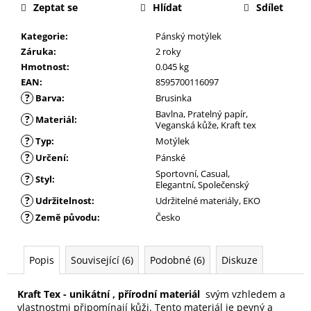
Zeptat se
Hlídat
Sdílet
Kategorie
:
Pánský motýlek
Záruka
:
2 roky
Hmotnost
:
0.045 kg
EAN
:
8595700116097
?
Barva
:
Brusinka
Bavlna, Pratelný papír,
?
Materiál
:
Veganská kůže, Kraft tex
?
Typ
:
Motýlek
?
Určení
:
Pánské
Sportovní, Casual,
?
Styl
:
Elegantní, Společenský
?
Udržitelnost
:
Udržitelné materiály, EKO
?
Země původu
:
Česko
Popis
Související (6)
Podobné (6)
Diskuze
Kraft Tex - unikátní , přírodní materiál
svým vzhledem a
vlastnostmi připomínají kůži. Tento materiál je pevný a