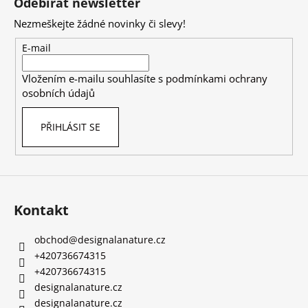
Odebírat newsletter
p
Nezmeškejte žádné novinky či slevy!
a
t
E-mail
í
Vložením e-mailu souhlasíte s
podmínkami ochrany
osobních údajů
PŘIHLÁSIT SE
Kontakt
obchod
@
designalanature.cz
+420736674315
+420736674315
designalanature.cz
designalanature.cz