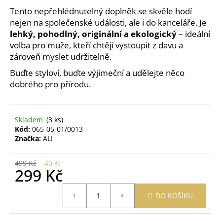
č
Tento nepřehlédnutelný doplněk se skvěle hodí
u
nejen na společenské události, ale i do kanceláře. Je
j
e
lehký, pohodlný, originální a ekologický
– ideální
m
volba pro muže, kteří chtějí vystoupit z davu a
e
zároveň myslet udržitelně.
Buďte styloví, buďte výjimeční a udělejte něco
dobrého pro přírodu.
OBAL
NA
ZDRAVOTNÍ
A
OČKOVACÍ
Skladem
(3 ks)
PRŮKAZ
Kód:
065-05-01/0013
ŽIRAFA
Značka:
ALI
ŽLUTÁ
395
499 Kč
–40 %
Kč
299 Kč
Měrná
DO KOŠÍKU
cena: