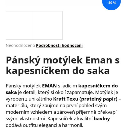
–40 %
a
j
í
t
?
Průměrné
Neohodnoceno
Podrobnosti hodnocení
hodnocení
Pánský motýlek Eman s
produktu
je
HLEDAT
kapesníčkem do saka
0,0
z
5
hvězdiček.
Pánský motýlek
EMAN
s ladícím
kapesníčkem do
D
saka
je detail, který si okolí zapamatuje. Motýlek je
o
vyroben z unikátního
Kraft Texu (pratelný papír)
–
p
materiálu, který zaujme na první pohled svým
o
moderním vzhledem a zároveň příjemně překvapí
r
svými vlastnostmi. Kapesníček z kvalitní
bavlny
u
dodává outfitu eleganci a harmonii.