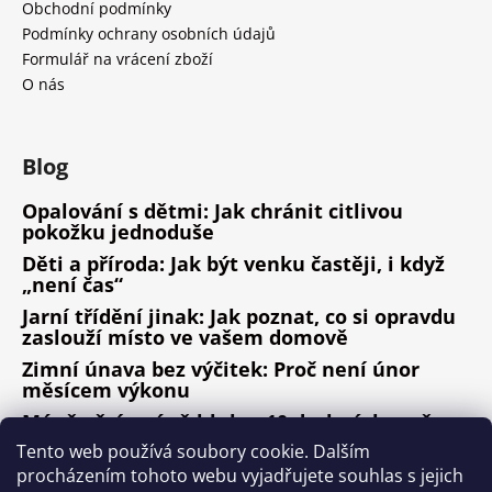
Obchodní podmínky
Podmínky ochrany osobních údajů
Formulář na vrácení zboží
O nás
Blog
Opalování s dětmi: Jak chránit citlivou
pokožku jednoduše
Děti a příroda: Jak být venku častěji, i když
„není čas“
Jarní třídění jinak: Jak poznat, co si opravdu
zaslouží místo ve vašem domově
Zimní únava bez výčitek: Proč není únor
měsícem výkonu
Méně věcí, méně hluku: 10 drobných změn,
které fungují
Tento web používá soubory cookie. Dalším
procházením tohoto webu vyjadřujete souhlas s jejich