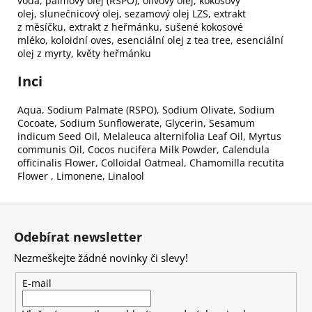
voda,
palmový olej (RSPO),
olivový olej,
kokosový
olej,
slunečnicový olej,
sezamový olej LZS,
extrakt
z měsíčku,
extrakt z heřmánku,
sušené kokosové
mléko,
koloidní oves,
esenciální olej z tea tree,
esenciální
olej z myrty,
květy heřmánku
Inci
Aqua, Sodium Palmate (RSPO), Sodium Olivate, Sodium
Cocoate, Sodium Sunflowerate, Glycerin, Sesamum
indicum Seed Oil, Melaleuca alternifolia Leaf Oil, Myrtus
communis Oil, Cocos nucifera Milk Powder, Calendula
officinalis Flower, Colloidal Oatmeal, Chamomilla recutita
Flower , Limonene, Linalool
Z
á
Odebírat newsletter
p
Nezmeškejte žádné novinky či slevy!
a
t
E-mail
í