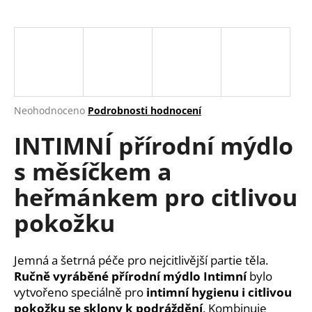
a
j
í
t
?
Průměrné
Neohodnoceno
Podrobnosti hodnocení
hodnocení
INTIMNÍ přírodní mýdlo
produktu
je
HLEDAT
s měsíčkem a
0,0
z
heřmánkem pro citlivou
5
hvězdiček.
pokožku
D
o
p
Jemná a šetrná péče pro nejcitlivější partie těla.
o
Ručně vyráběné přírodní mýdlo Intimní
bylo
r
vytvořeno speciálně pro
intimní hygienu i citlivou
u
pokožku se sklony k podráždění
. Kombinuje