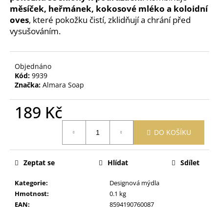
č
měsíček, heřmánek, kokosové mléko a koloidní
u
oves
, které pokožku čistí, zklidňují a chrání před
j
vysušováním.
e
m
e
Objednáno
Kód:
9939
OBAL
Značka:
Almara Soap
NA
ZDRAVOTNÍ
189 Kč
A
OČKOVACÍ
Měrná
PRŮKAZ
DO KOŠÍKU
ŽIRAFA
cena:
ŽLUTÁ
395
Zeptat se
Hlídat
Sdílet
Kč
Kategorie
:
Designová mýdla
Hmotnost
:
0.1 kg
EAN
:
8594190760087