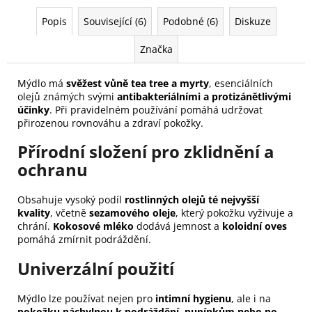
Popis
Související (6)
Podobné (6)
Diskuze
Značka
Mýdlo má
svěžest vůně tea tree a myrty
, esenciálních
olejů známých svými
antibakteriálními a protizánětlivými
účinky
. Při pravidelném používání pomáhá udržovat
přirozenou rovnováhu a zdraví pokožky.
Přírodní složení pro zklidnění a
ochranu
Obsahuje vysoký podíl
rostlinných olejů té nejvyšší
kvality
, včetně
sezamového oleje
, který pokožku vyživuje a
chrání.
Kokosové mléko
dodává jemnost a
koloidní oves
pomáhá zmírnit podráždění.
Univerzální použití
Mýdlo lze používat nejen pro
intimní hygienu
, ale i na
pokožku náchylnou k podráždění, pupínkům nebo po