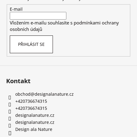
a
t
E-mail
í
Vložením e-mailu souhlasíte s
podmínkami ochrany
osobních údajů
PŘIHLÁSIT SE
Kontakt
obchod
@
designalanature.cz
+420736674315
+420736674315
designalanature.cz
designalanature.cz
Design ala Nature