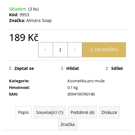
č
u
Skladem
(3 ks)
j
Kód:
9953
e
Značka:
Almara Soap
m
e
189 Kč
Měrná
DO KOŠÍKU
cena:
OBAL
NA
ZDRAVOTNÍ
A
Zeptat se
Hlídat
Sdílet
OČKOVACÍ
PRŮKAZ
Kategorie
:
Kosmetika pro muže
ŽIRAFA
ŽLUTÁ
Hmotnost
:
0.1 kg
EAN
:
8594190760186
395
Kč
Popis
Související (1)
Podobné (6)
Diskuze
Značka