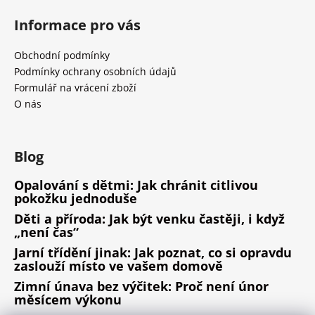
Informace pro vás
Obchodní podmínky
Podmínky ochrany osobních údajů
Formulář na vrácení zboží
O nás
Blog
Opalování s dětmi: Jak chránit citlivou
pokožku jednoduše
Děti a příroda: Jak být venku častěji, i když
„není čas“
Jarní třídění jinak: Jak poznat, co si opravdu
zaslouží místo ve vašem domově
Zimní únava bez výčitek: Proč není únor
měsícem výkonu