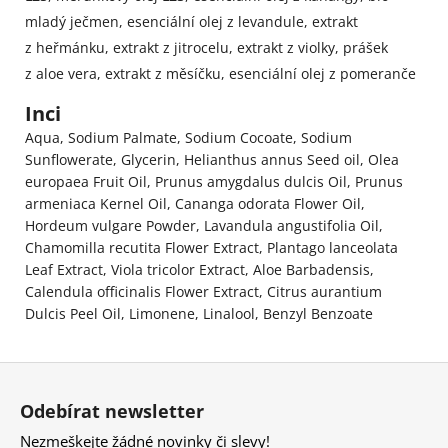
mladý ječmen
,
esenciální olej z levandule
,
extrakt
z heřmánku
,
extrakt z jitrocelu
,
extrakt z violky
,
prášek
z aloe vera
,
extrakt z měsíčku
,
esenciální olej z pomeranče
Inci
Aqua, Sodium Palmate, Sodium Cocoate, Sodium
Sunflowerate, Glycerin, Helianthus annus Seed oil, Olea
europaea Fruit Oil, Prunus amygdalus dulcis Oil, Prunus
armeniaca Kernel Oil, Cananga odorata Flower Oil,
Hordeum vulgare Powder, Lavandula angustifolia Oil,
Chamomilla recutita Flower Extract, Plantago lanceolata
Leaf Extract, Viola tricolor Extract, Aloe Barbadensis,
Calendula officinalis Flower Extract, Citrus aurantium
Dulcis Peel Oil, Limonene, Linalool, Benzyl Benzoate
Z
á
Odebírat newsletter
p
Nezmeškejte žádné novinky či slevy!