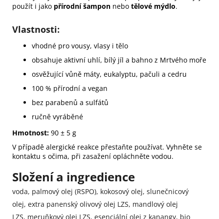
použít i jako
přírodní šampon
nebo
tělové mýdlo
.
Vlastnosti:
vhodné pro vousy, vlasy i tělo
obsahuje aktivní uhlí, bílý jíl a bahno z Mrtvého moře
osvěžující vůně máty, eukalyptu, pačuli a cedru
100 % přírodní a vegan
bez parabenů a sulfátů
ručně vyráběné
Hmotnost:
90 ± 5 g
V případě alergické reakce přestaňte používat. Vyhněte se
kontaktu s očima, při zasažení opláchněte vodou.
Složení a ingredience
voda
,
palmový olej (RSPO)
,
kokosový olej
,
slunečnicový
olej
,
extra panenský olivový olej LZS
,
mandlový olej
LZS
,
meruňkový olej LZS
,
esenciální olej z kanangy
,
bio