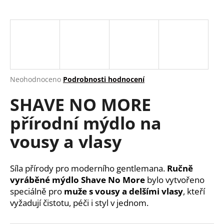
a
j
í
t
?
Průměrné
Neohodnoceno
Podrobnosti hodnocení
hodnocení
SHAVE NO MORE
produktu
je
HLEDAT
přírodní mýdlo na
0,0
z
vousy a vlasy
5
hvězdiček.
D
Síla přírody pro moderního gentlemana.
Ručně
o
vyráběné mýdlo Shave No More
bylo vytvořeno
p
speciálně pro
muže s vousy a delšími vlasy
, kteří
o
vyžadují čistotu, péči i styl v jednom.
r
u