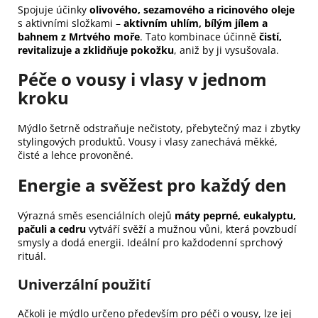
Spojuje účinky
olivového, sezamového a ricinového oleje
s aktivními složkami –
aktivním uhlím, bílým jílem a
bahnem z Mrtvého moře
. Tato kombinace účinně
čistí,
revitalizuje a zklidňuje pokožku
, aniž by ji vysušovala.
Péče o vousy i vlasy v jednom
kroku
Mýdlo šetrně odstraňuje nečistoty, přebytečný maz i zbytky
stylingových produktů. Vousy i vlasy zanechává měkké,
čisté a lehce provoněné.
Energie a svěžest pro každý den
Výrazná směs esenciálních olejů
máty peprné, eukalyptu,
pačuli a cedru
vytváří svěží a mužnou vůni, která povzbudí
smysly a dodá energii. Ideální pro každodenní sprchový
rituál.
Univerzální použití
Ačkoli je mýdlo určeno především pro péči o vousy, lze jej