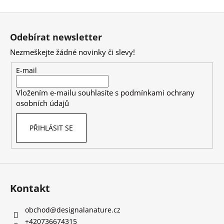
Z
á
Odebírat newsletter
p
Nezmeškejte žádné novinky či slevy!
a
t
E-mail
í
Vložením e-mailu souhlasíte s
podmínkami ochrany
osobních údajů
PŘIHLÁSIT SE
Kontakt
obchod
@
designalanature.cz
+420736674315