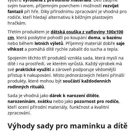
svým tvarem, příjemným povrchem i možností
rozvíjet
fantazii
při hře. Díky přírodnímu zpracování je vhodná pro
rodiče, kteří hledají alternativu k běžným plastovým
hračkám.
Třetím produktem je
dětská osuška z vafloviny 100x100
cm
, která poskytne pohodlí po koupání
doma
,
u bazénu
nebo během
letních výletů
. Příjemný materiál dobře
saje
vlhkost
a pomáhá dítě rychle zabalit do sucha a tepla.
Spojením těchto tří produktů vznikla sada, která myslí na
dítě i na prostředí, ve kterém vyrůstá. Každý výrobek má
své
praktické využití
a zároveň podporuje vědomější
přístup k nakupování. Místo jednorázových řešení přináší
produkty, které mohou být
součástí každodenních
rodinných rituálů
.
Sada je vhodná jako
dárek k narození dítěte
,
narozeninám
,
svátku
nebo jako
pozornost pro rodiče,
kteří ocení přírodní materiály, funkčnost a kvalitní
zpracování.
Výhody sady pro maminku a dítě