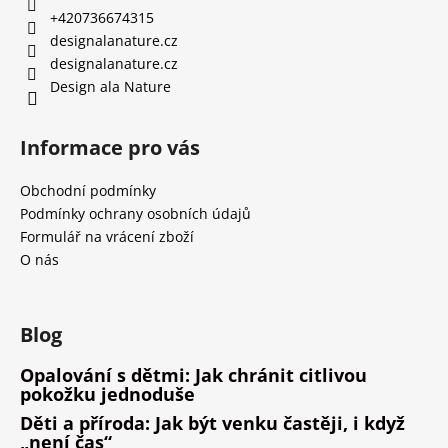
+420736674315
designalanature.cz
designalanature.cz
Design ala Nature
Informace pro vás
Obchodní podmínky
Podmínky ochrany osobních údajů
Formulář na vrácení zboží
O nás
Blog
Opalování s dětmi: Jak chránit citlivou
pokožku jednoduše
Děti a příroda: Jak být venku častěji, i když
„není čas“