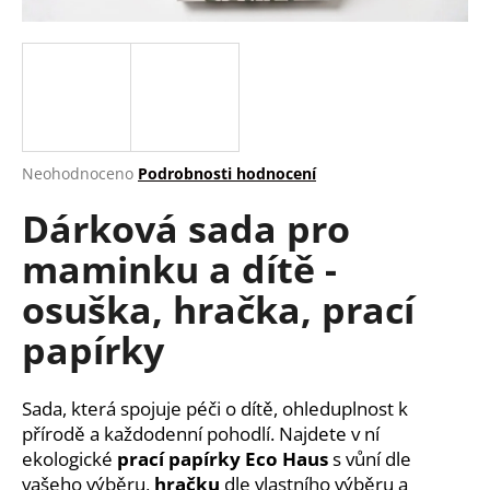
a
j
í
t
?
Průměrné
Neohodnoceno
Podrobnosti hodnocení
hodnocení
Dárková sada pro
produktu
je
HLEDAT
maminku a dítě -
0,0
z
osuška, hračka, prací
5
hvězdiček.
papírky
D
o
p
Sada, která spojuje péči o dítě, ohleduplnost k
o
přírodě a každodenní pohodlí. Najdete v ní
r
ekologické
prací papírky Eco Haus
s vůní dle
u
vašeho výběru,
hračku
dle vlastního výběru a