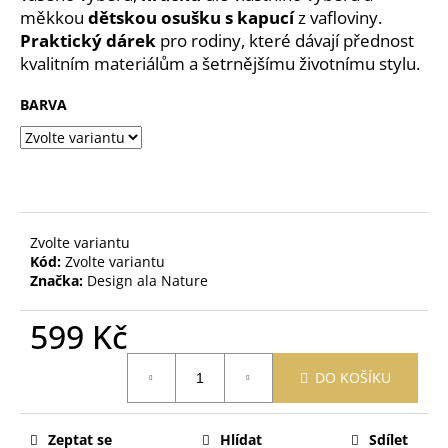
č
měkkou
dětskou osušku s kapucí
z vafloviny.
u
Praktický dárek
pro rodiny, které dávají přednost
j
kvalitním materiálům a šetrnějšímu životnímu stylu.
e
m
BARVA
e
PURITY
VISION
BIO
MĚSÍČKOVÁ
ZINKOVÁ
Zvolte variantu
MAST
Kód:
Zvolte variantu
70
Značka:
Design ala Nature
ML
189
599 Kč
Kč
Měrná
DO KOŠÍKU
cena:
Zeptat se
Hlídat
Sdílet