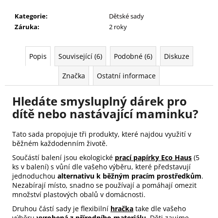
Kategorie
:
Dětské sady
Záruka
:
2 roky
Popis
Související (6)
Podobné (6)
Diskuze
Značka
Ostatní informace
Hledáte smysluplný
dárek pro
dítě
nebo
nastávající maminku
?
Tato sada propojuje tři produkty, které najdou využití v
běžném každodenním životě.
Součástí balení jsou ekologické
prací papírky Eco Haus
(5
ks v balení) s vůní dle vašeho výběru, které představují
jednoduchou
alternativu k běžným pracím prostředkům
.
Nezabírají místo, snadno se používají a pomáhají omezit
množství plastových obalů v domácnosti.
Druhou částí sady je flexibilní
hračka
take dle vašeho
výběru
vyrobená z přírodního materiálu
. Děti zaujme