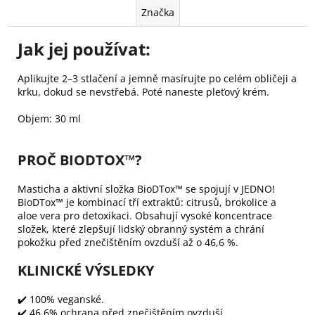
Značka
Jak jej používat:
Aplikujte 2–3 stlačení a jemně masírujte po celém obličeji a
krku, dokud se nevstřebá. Poté naneste pleťový krém.
Objem: 30 ml
PROČ BIODTOX™️?
Masticha a aktivní složka BioDTox™ se spojují v JEDNO!
BioDTox™ je kombinací tří extraktů: citrusů, brokolice a
aloe vera pro detoxikaci.
Obsahují vysoké koncentrace
složek, které zlepšují lidský obranný systém a chrání
pokožku před znečištěním ovzduší až o 46,6 %.
KLINICKÉ VÝSLEDKY
✔️ 100% veganské.
✔️ 46,6% ochrana před znečištěním ovzduší.