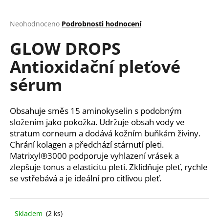
a
j
Průměrné
Neohodnoceno
Podrobnosti hodnocení
hodnocení
í
GLOW DROPS
produktu
t
je
Antioxidační pleťové
?
0,0
z
sérum
5
hvězdiček.
Obsahuje směs 15 aminokyselin s podobným
HLEDAT
složením jako pokožka. Udržuje obsah vody ve
stratum corneum a dodává kožním buňkám živiny.
Chrání kolagen a předchází stárnutí pleti.
D
Matrixyl®3000 podporuje vyhlazení vrásek a
o
zlepšuje tonus a elasticitu pleti. Zklidňuje pleť, rychle
p
se vstřebává a je ideální pro citlivou pleť.
o
r
u
Skladem
(2 ks)