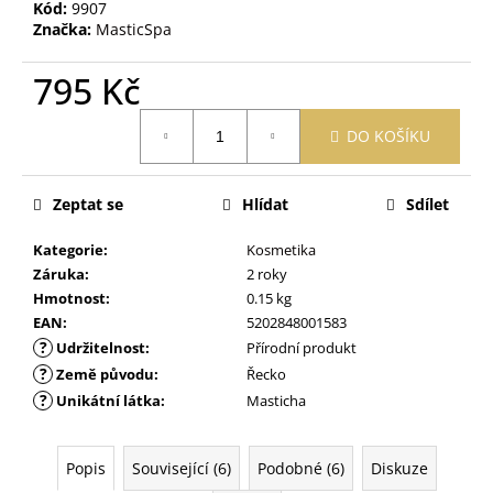
č
Kód:
9907
u
Značka:
MasticSpa
j
e
795 Kč
m
Měrná
e
DO KOŠÍKU
cena:
PURITY
Zeptat se
Hlídat
Sdílet
VISION
BIO
MĚSÍČKOVÁ
Kategorie
:
Kosmetika
ZINKOVÁ
Záruka
:
2 roky
MAST
Hmotnost
:
0.15 kg
70
ML
EAN
:
5202848001583
?
Udržitelnost
:
Přírodní produkt
189
Kč
?
Země původu
:
Řecko
?
Unikátní látka
:
Masticha
Popis
Související (6)
Podobné (6)
Diskuze