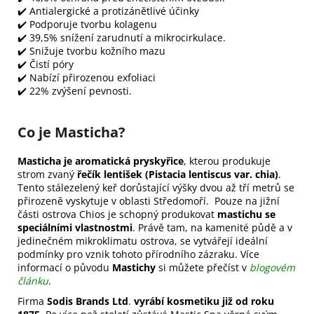
✔️ Antialergické a protizánětlivé účinky
✔️ Podporuje tvorbu kolagenu
✔️ 39,5% snížení zarudnutí a mikrocirkulace.
✔️ Snižuje tvorbu kožního mazu
✔️ Čistí póry
✔️ Nabízí přirozenou exfoliaci
✔️ 22% zvýšení pevnosti.
Co je Masticha?
Masticha je aromatická pryskyřice
, kterou produkuje
strom zvaný
řečík lentišek (Pistacia lentiscus var. chia)
.
Tento stálezelený keř dorůstající výšky dvou až tří metrů se
přirozeně vyskytuje v oblasti Středomoří. Pouze na jižní
části ostrova Chios je schopný produkovat
mastichu se
speciálními vlastnostmi
. Právě tam, na kamenité půdě a v
jedinečném mikroklimatu ostrova, se vytvářejí ideální
podmínky pro vznik tohoto přírodního zázraku. Více
informací o původu
Mastichy
si můžete přečíst v
blogovém
článku
.
Firma
Sodis Brands Ltd
.
vyrábí kosmetiku již od roku