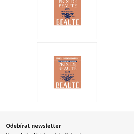
Z
á
Odebírat newsletter
p