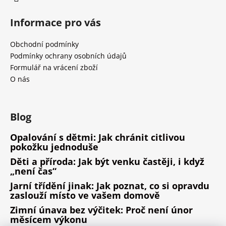
Informace pro vás
Obchodní podmínky
Podmínky ochrany osobních údajů
Formulář na vrácení zboží
O nás
Blog
Opalování s dětmi: Jak chránit citlivou
pokožku jednoduše
Děti a příroda: Jak být venku častěji, i když
„není čas“
Jarní třídění jinak: Jak poznat, co si opravdu
zaslouží místo ve vašem domově
Zimní únava bez výčitek: Proč není únor
měsícem výkonu