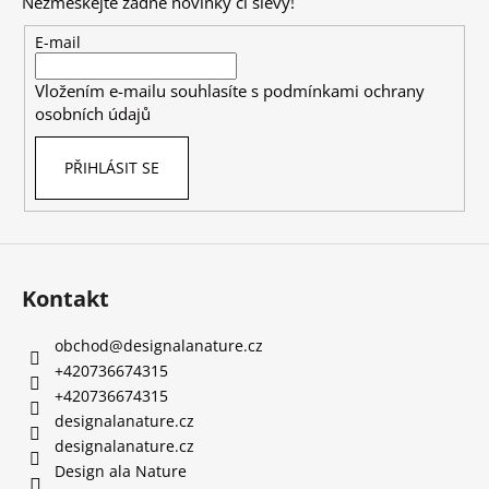
Nezmeškejte žádné novinky či slevy!
a
t
E-mail
í
Vložením e-mailu souhlasíte s
podmínkami ochrany
osobních údajů
PŘIHLÁSIT SE
Kontakt
obchod
@
designalanature.cz
+420736674315
+420736674315
designalanature.cz
designalanature.cz
Design ala Nature