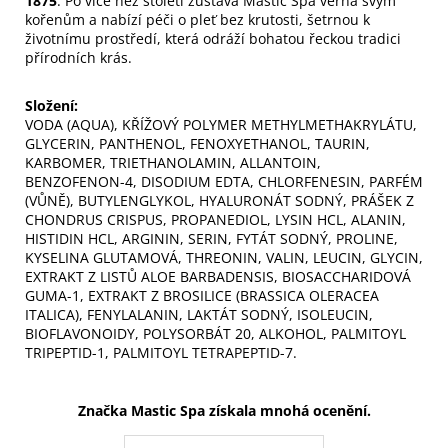
1875
. Po více než století zůstává Mastic Spa věrná svým
kořenům a nabízí péči o pleť bez krutosti, šetrnou k
životnímu prostředí, která odráží bohatou řeckou tradici
přírodních krás.
Složení:
VODA (AQUA), KŘÍŽOVÝ POLYMER METHYLMETHAKRYLÁTU,
GLYCERIN, PANTHENOL, FENOXYETHANOL, TAURIN,
KARBOMER, TRIETHANOLAMIN, ALLANTOIN,
BENZOFENON-4, DISODIUM EDTA, CHLORFENESIN, PARFÉM
(VŮNĚ), BUTYLENGLYKOL, HYALURONÁT SODNÝ, PRÁŠEK Z
CHONDRUS CRISPUS, PROPANEDIOL, LYSIN HCL, ALANIN,
HISTIDIN HCL, ARGININ, SERIN, FYTÁT SODNÝ, PROLINE,
KYSELINA GLUTAMOVÁ, THREONIN, VALIN, LEUCIN, GLYCIN,
EXTRAKT Z LISTŮ ALOE BARBADENSIS, BIOSACCHARIDOVÁ
GUMA-1, EXTRAKT Z BROSILICE (BRASSICA OLERACEA
ITALICA), FENYLALANIN, LAKTÁT SODNÝ, ISOLEUCIN,
BIOFLAVONOIDY, POLYSORBÁT 20, ALKOHOL, PALMITOYL
TRIPEPTID-1, PALMITOYL TETRAPEPTID-7.
Značka Mastic Spa získala mnohá ocenění.