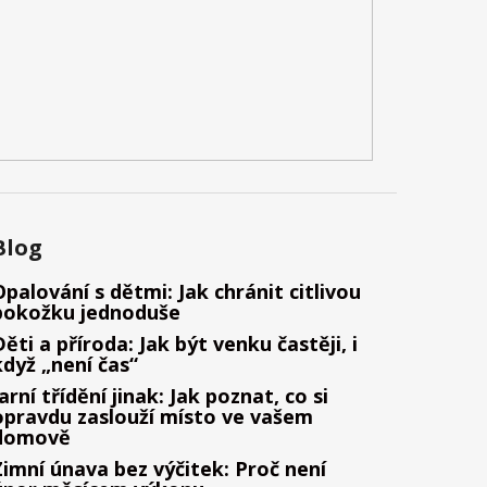
Blog
Opalování s dětmi: Jak chránit citlivou
pokožku jednoduše
Děti a příroda: Jak být venku častěji, i
když „není čas“
Jarní třídění jinak: Jak poznat, co si
opravdu zaslouží místo ve vašem
domově
Zimní únava bez výčitek: Proč není