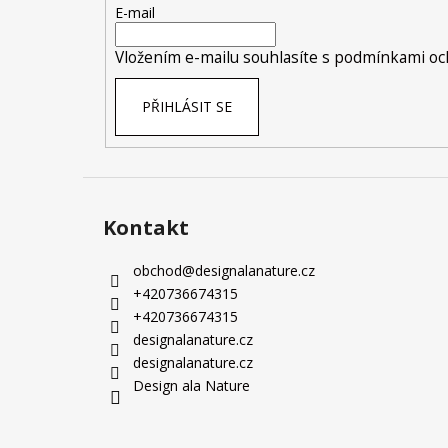
t
E-mail
í
Vložením e-mailu souhlasíte s
podmínkami och
PŘIHLÁSIT SE
Kontakt
obchod
@
designalanature.cz
+420736674315
+420736674315
designalanature.cz
designalanature.cz
Design ala Nature