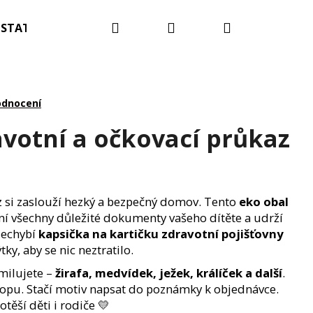
Hledat
Přihlášení
Nákupní
STATNÍ
Blog
Kontakty
Hodnocení obc
košík
odnocení
avotní a očkovací průkaz
z si zaslouží hezký a bezpečný domov. Tento
eko obal
í všechny důležité dokumenty vašeho dítěte a udrží
Nechybí
kapsička na kartičku zdravotní pojišťovny
ky, aby se nic neztratilo.
amilujete –
žirafa, medvídek, ježek, králíček a další
.
hopu. Stačí motiv napsat do poznámky k objednávce.
ECO HAUS MIX VŮNÍ 25
těší děti i rodiče 💛