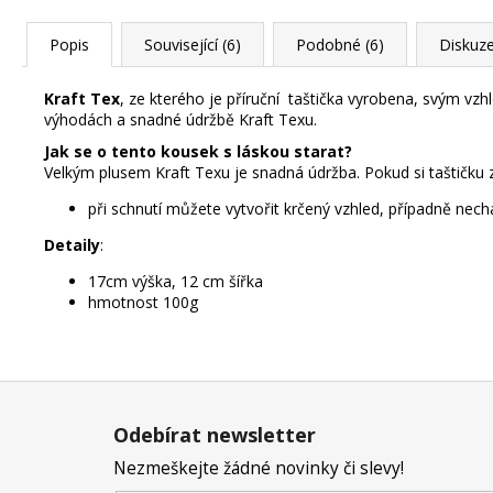
Popis
Související (6)
Podobné (6)
Diskuz
Kraft Tex
, ze kterého je příruční taštička vyrobena, svým vz
výhodách a snadné údržbě Kraft Texu
.
Jak se o tento kousek s láskou starat?
Velkým plusem Kraft Texu je snadná údržba. Pokud si taštičku za
při schnutí můžete vytvořit krčený vzhled, případně nec
Detaily
:
17cm výška, 12 cm šířka
hmotnost 100g
Z
á
Odebírat newsletter
p
Nezmeškejte žádné novinky či slevy!
a