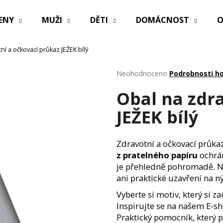
ENY
MUŽI
DĚTI
DOMÁCNOST
O
ní a očkovací průkaz JEŽEK bílý
Co potřebujete najít?
Průměrné
Neohodnoceno
Podrobnosti h
hodnocení
Obal na zdr
produktu
HLEDAT
je
JEŽEK bílý
0,0
z
5
Doporučujeme
hvězdiček.
Zdravotní a očkovací průka
z pratelného papíru
ochrán
je přehledně pohromadě. 
ani praktické uzavření na nýt
Vyberte si motiv, který si z
Inspirujte se na našem E-s
PRACÍ PAPÍRKY ECO HAUS KOUZLO
PRACÍ PAPÍRKY 
Praktický pomocník, který po