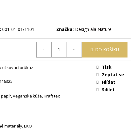
:
001-01-01/1101
Značka:
Design ala Nature
DO KOŠÍKU
Tisk
a očkovací průkaz
Zeptat se
116325
Hlídat
Sdílet
 papír, Veganská kůže, Kraft tex
né materiály, EKO