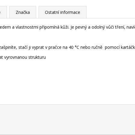
e
Značka
Ostatní informace
hledem a vlastnostmi připomíná kůži. Je pevný a odolný vůči tření, na
špiníte, stačí ji vyprat v pračce na 40 °C nebo ručně pomocí kartáčku
hat vyrovnanou strukturu