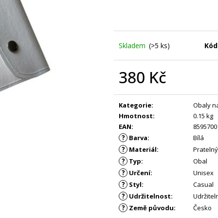
BAVLNY 5 KS
KS
59 Kč
299 Kč
Skladem
(>5 ks)
Kód
380 Kč
Měrná
cena:
Kategorie
:
Obaly n
Hmotnost
:
0.15 kg
EAN
:
8595700
?
Barva
:
Bílá
?
Materiál
:
Pratelný
?
Typ
:
Obal
?
Určení
:
Unisex
?
Styl
:
Casual
?
Udržitelnost
:
Udržitel
?
Země původu
:
Česko