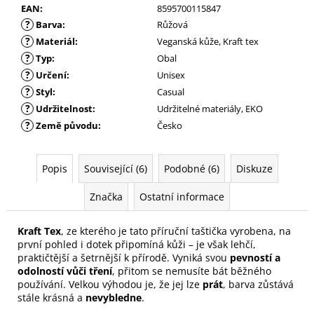
EAN
:
8595700115847
?
Barva
:
Růžová
?
Materiál
:
Veganská kůže, Kraft tex
?
Typ
:
Obal
?
Určení
:
Unisex
?
Styl
:
Casual
?
Udržitelnost
:
Udržitelné materiály, EKO
?
Země původu
:
Česko
Popis
Související (6)
Podobné (6)
Diskuze
Značka
Ostatní informace
Kraft Tex
, ze kterého je tato příruční taštička vyrobena, na
první pohled i dotek připomíná kůži – je však lehčí,
praktičtější a šetrnější k přírodě. Vyniká svou
pevností a
odolností vůči tření
, přitom se nemusíte bát běžného
používání. Velkou výhodou je, že jej lze
prát
, barva zůstává
stále krásná a
nevybledne
.