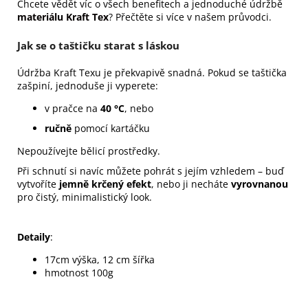
Chcete vědět víc o všech benefitech a jednoduché údržbě
materiálu Kraft Tex
? Přečtěte si více v našem průvodci.
Jak se o taštičku starat s láskou
Údržba Kraft Texu je překvapivě snadná. Pokud se taštička
zašpiní, jednoduše ji vyperete:
v pračce na
40 °C
, nebo
ručně
pomocí kartáčku
Nepoužívejte bělicí prostředky.
Při schnutí si navíc můžete pohrát s jejím vzhledem – buď
vytvoříte
jemně krčený efekt
, nebo ji necháte
vyrovnanou
pro čistý, minimalistický look.
Detaily
:
17cm výška, 12 cm šířka
hmotnost 100g