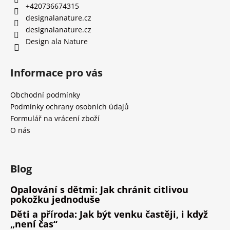
+420736674315
designalanature.cz
designalanature.cz
Design ala Nature
Informace pro vás
Obchodní podmínky
Podmínky ochrany osobních údajů
Formulář na vrácení zboží
O nás
Blog
Opalování s dětmi: Jak chránit citlivou
pokožku jednoduše
Děti a příroda: Jak být venku častěji, i když
„není čas“