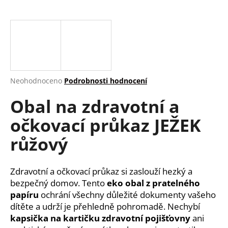
a
j
í
t
?
Průměrné
Neohodnoceno
Podrobnosti hodnocení
hodnocení
Obal na zdravotní a
produktu
je
HLEDAT
očkovací průkaz JEŽEK
0,0
z
růžový
5
hvězdiček.
D
Zdravotní a očkovací průkaz si zaslouží hezký a
o
bezpečný domov. Tento
eko obal z pratelného
p
papíru
ochrání všechny důležité dokumenty vašeho
o
dítěte a udrží je přehledně pohromadě. Nechybí
r
u
kapsička na kartičku zdravotní pojišťovny
ani