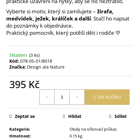
č
praktické uzavření na nýtky, aby se nic neztratilo.
u
Vyberte si motiv, který si zamilujete –
žirafa,
j
medvídek, ježek, králíček a další
. Stačí ho napsat
e
do poznámky k objednávce.
m
Praktický pomocník, který potěší děti i rodiče 💛
e
PRACÍ
Skladem
(3 ks)
PAPÍRKY
Kód:
078-05-01/8018
ECO
Značka:
Design ala Nature
HAUS
KOUZLO
BAVLNY
395 Kč
5
KS
Měrná
DO KOŠÍKU
cena:
59
Kč
Zeptat se
Hlídat
Sdílet
Kategorie
:
Obaly na očkovací průkaz
Hmotnost
:
0.15 kg