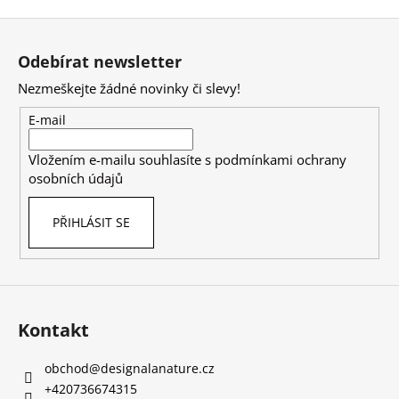
Z
á
Odebírat newsletter
p
Nezmeškejte žádné novinky či slevy!
a
t
E-mail
í
Vložením e-mailu souhlasíte s
podmínkami ochrany
osobních údajů
PŘIHLÁSIT SE
Kontakt
obchod
@
designalanature.cz
+420736674315