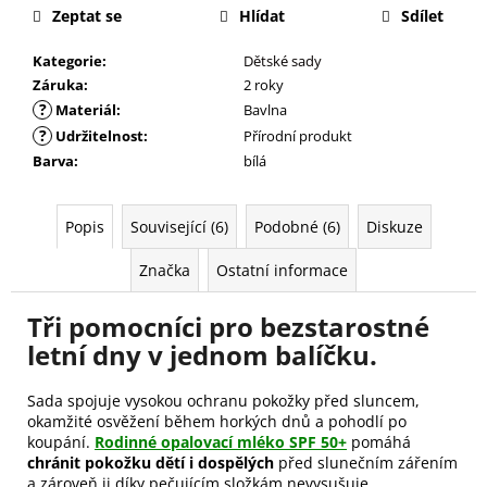
Zeptat se
Hlídat
Sdílet
Kategorie
:
Dětské sady
Záruka
:
2 roky
?
Materiál
:
Bavlna
?
Udržitelnost
:
Přírodní produkt
Barva
:
bílá
Popis
Související (6)
Podobné (6)
Diskuze
Značka
Ostatní informace
Tři pomocníci pro bezstarostné
letní dny v jednom balíčku.
Sada spojuje vysokou ochranu pokožky před sluncem,
okamžité osvěžení během horkých dnů a pohodlí po
koupání.
Rodinné opalovací mléko SPF 50+
pomáhá
chránit pokožku dětí i dospělých
před slunečním zářením
a zároveň ji díky pečujícím složkám nevysušuje.