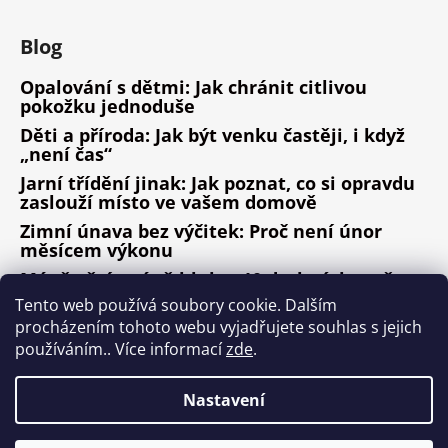
Blog
Opalování s dětmi: Jak chránit citlivou
pokožku jednoduše
Děti a příroda: Jak být venku častěji, i když
„není čas“
Jarní třídění jinak: Jak poznat, co si opravdu
zaslouží místo ve vašem domově
Zimní únava bez výčitek: Proč není únor
měsícem výkonu
Méně věcí, méně hluku: 10 drobných změn,
které fungují
Tento web používá soubory cookie. Dalším
procházením tohoto webu vyjadřujete souhlas s jejich
ARCHIV
používáním.. Více informací
zde
.
Nastavení
Vytvořil Shoptet
Copyright 2026
Design ala Nature
. Všechna práva