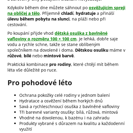
Kdykoliv během dne můžete sáhnout po
osvěžujícím spreji
na obličej a tělo
. Příjemně
chladí
,
hydratuje
a přináší
úlevu během pobytu na slunci
, na pláži nebo při
cestování.
Po koupání přijde vhod
dětská osuška z bavlněné
vafloviny o rozměru 100 × 100 cm
. Je lehká, dobře saje
vodu a rychle schne, takže se stane oblíbeným
společníkem na dovolené i doma.
Dětskou osušku
máme v
růžové
,
bílé
nebo
mintové barvě
.
Praktická kombinace
pro rodiny
, které chtějí mít během
léta vše důležité po ruce.
Pro pohodové léto
Ochrana pokožky celé rodiny v jednom balení
Hydratace a osvěžení během horkých dnů
Savá a rychleschnoucí osuška z bavlněné vafloviny
Tři barevné varianty osušky: bílá, růžová, mintová
Vhodné na dovolenou, k bazénu i na zahradu
Produkty vybrané s důrazem na kvalitu a každodenní
využití