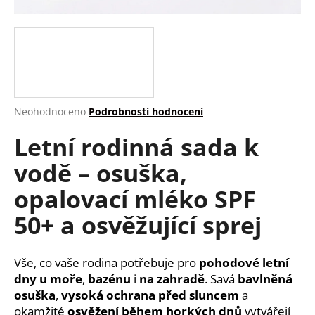
a
j
í
t
?
Průměrné
Neohodnoceno
Podrobnosti hodnocení
hodnocení
Letní rodinná sada k
produktu
je
HLEDAT
vodě – osuška,
0,0
z
opalovací mléko SPF
5
hvězdiček.
50+ a osvěžující sprej
D
o
p
Vše, co vaše rodina potřebuje pro
pohodové letní
o
dny u moře
,
bazénu
i
na zahradě
. Savá
bavlněná
r
osuška
,
vysoká ochrana před sluncem
a
u
okamžité
osvěžení během horkých dnů
vytvářejí