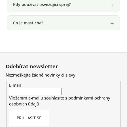
Kdy používat osvěžující sprej?
Co je masticha?
Z
á
Odebírat newsletter
p
Nezmeškejte žádné novinky či slevy!
a
t
E-mail
í
Vložením e-mailu souhlasíte s
podmínkami ochrany
osobních údajů
PŘIHLÁSIT SE