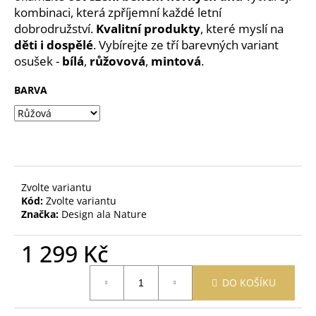
č
kombinaci, která zpříjemní každé letní
u
dobrodružství.
Kvalitní produkty
, které myslí na
j
děti i dospělé
. Vybírejte ze tří barevných variant
e
osušek -
bílá
,
růžovová
,
mintová
.
m
e
BARVA
OBAL
NA
ZDRAVOTNÍ
A
OČKOVACÍ
PRŮKAZ
Zvolte variantu
ŽIRAFA
Kód:
Zvolte variantu
ŽLUTÁ
Značka:
Design ala Nature
395
Kč
1 299 Kč
Měrná
DO KOŠÍKU
cena: