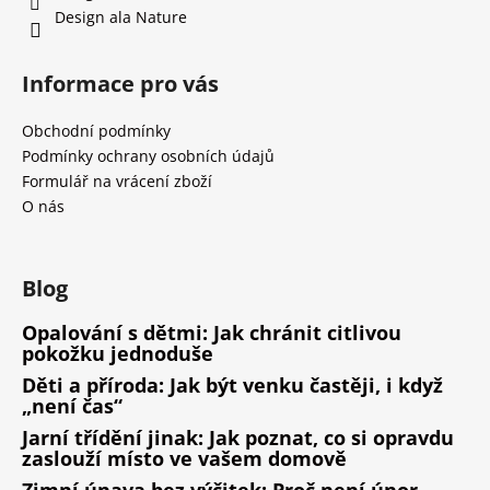
Design ala Nature
Informace pro vás
Obchodní podmínky
Podmínky ochrany osobních údajů
Formulář na vrácení zboží
O nás
Blog
Opalování s dětmi: Jak chránit citlivou
pokožku jednoduše
Děti a příroda: Jak být venku častěji, i když
„není čas“
Jarní třídění jinak: Jak poznat, co si opravdu
zaslouží místo ve vašem domově
Zimní únava bez výčitek: Proč není únor