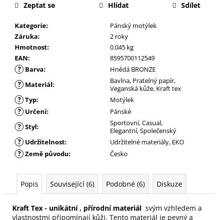
Zeptat se
Hlídat
Sdílet
Kategorie
:
Pánský motýlek
Záruka
:
2 roky
Hmotnost
:
0.045 kg
EAN
:
8595700112549
?
Barva
:
Hnědá BRONZE
Bavlna, Pratelný papír,
?
Materiál
:
Veganská kůže, Kraft tex
?
Typ
:
Motýlek
?
Určení
:
Pánské
Sportovní, Casual,
?
Styl
:
Elegantní, Společenský
?
Udržitelnost
:
Udržitelné materiály, EKO
?
Země původu
:
Česko
Popis
Související (6)
Podobné (6)
Diskuze
Kraft Tex - unikátní , přírodní materiál
svým vzhledem a
vlastnostmi připomínají kůži. Tento materiál je pevný a