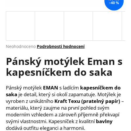
–40 %
a
j
í
t
?
Průměrné
Neohodnoceno
Podrobnosti hodnocení
hodnocení
Pánský motýlek Eman s
produktu
je
HLEDAT
kapesníčkem do saka
0,0
z
5
hvězdiček.
Pánský motýlek
EMAN
s ladícím
kapesníčkem do
D
saka
je detail, který si okolí zapamatuje. Motýlek je
o
vyroben z unikátního
Kraft Texu (pratelný papír)
–
p
materiálu, který zaujme na první pohled svým
o
moderním vzhledem a zároveň příjemně překvapí
r
svými vlastnostmi. Kapesníček z kvalitní
bavlny
u
dodává outfitu eleganci a harmonii.