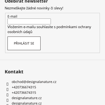
Odebírat newsletter
p
Nezmeškejte žádné novinky či slevy!
a
t
E-mail
í
Vložením e-mailu souhlasíte s
podmínkami ochrany
osobních údajů
PŘIHLÁSIT SE
Kontakt
obchod
@
designalanature.cz
+420736674315
+420736674315
designalanature.cz
designalanature.cz