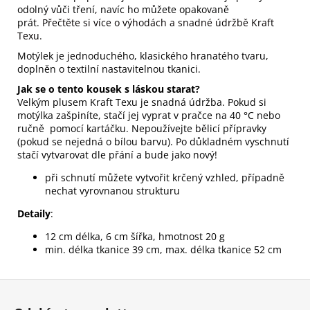
odolný vůči tření, navíc ho můžete opakovaně
prát.
Přečtěte si více o výhodách a snadné údržbě Kraft
Texu
.
Motýlek je jednoduchého, klasického hranatého tvaru,
doplněn o textilní nastavitelnou tkanici.
Jak se o tento kousek s láskou starat?
Velkým plusem Kraft Texu je snadná údržba. Pokud si
motýlka zašpiníte, stačí jej vyprat v pračce na 40 °C nebo
ručně pomocí kartáčku. Nepoužívejte bělicí přípravky
(pokud se nejedná o bílou barvu). Po důkladném vyschnutí
stačí vytvarovat dle přání a bude jako nový!
při schnutí můžete vytvořit krčený vzhled, případně
nechat vyrovnanou strukturu
Detaily
:
12 cm délka, 6 cm šířka, hmotnost 20 g
min. délka tkanice 39 cm, max. délka tkanice 52 cm
Z
á