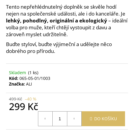
č
Tento nepřehlédnutelný doplněk se skvěle hodí
u
nejen na společenské události, ale i do kanceláře. Je
j
e
lehký, pohodlný, originální a ekologický
– ideální
m
volba pro muže, kteří chtějí vystoupit z davu a
e
zároveň myslet udržitelně.
Buďte styloví, buďte výjimeční a udělejte něco
dobrého pro přírodu.
PRACÍ
PAPÍRKY
ECO
HAUS
MIX
Skladem
(1 ks)
VŮNÍ
Kód:
065-05-01/1003
25
Značka:
ALI
KS
299
499 Kč
–40 %
Kč
299 Kč
Měrná
DO KOŠÍKU
cena: