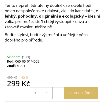
č
Tento nepřehlédnutelný doplněk se skvěle hodí
u
nejen na společenské události, ale i do kanceláře. Je
j
e
lehký, pohodlný, originální a ekologický
– ideální
m
volba pro muže, kteří chtějí vystoupit z davu a
e
zároveň myslet udržitelně.
Buďte styloví, buďte výjimeční a udělejte něco
dobrého pro přírodu.
OBAL
NA
ZDRAVOTNÍ
A
OČKOVACÍ
Skladem
(1 ks)
PRŮKAZ
Kód:
065-05-01/4003
MEDVĚD
Značka:
ALI
ZELENÝ
395
499 Kč
–40 %
Kč
299 Kč
Měrná
DO KOŠÍKU
cena: