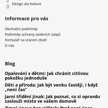
Design ala Nature
Informace pro vás
Obchodní podmínky
Podmínky ochrany osobních údajů
Formulář na vrácení zboží
O nás
Blog
Opalování s dětmi: Jak chránit citlivou
pokožku jednoduše
Děti a příroda: Jak být venku častěji, i když
„není čas“
Jarní třídění jinak: Jak poznat, co si opravdu
zaslouží místo ve vašem domově
Zimní únava bez výčitek: Proč není únor