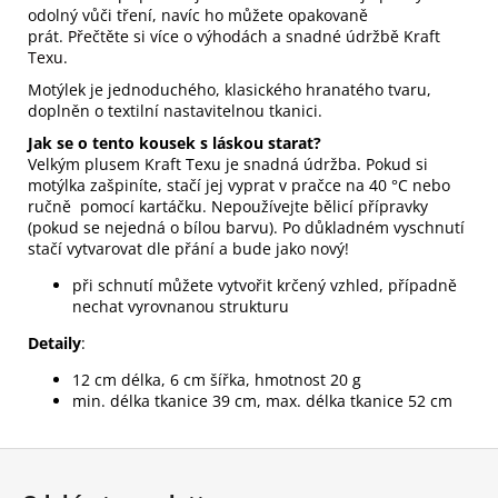
odolný vůči tření, navíc ho můžete opakovaně
prát.
Přečtěte si více o výhodách a snadné údržbě Kraft
Texu
.
Motýlek je jednoduchého, klasického hranatého tvaru,
doplněn o textilní nastavitelnou tkanici.
Jak se o tento kousek s láskou starat?
Velkým plusem Kraft Texu je snadná údržba. Pokud si
motýlka zašpiníte, stačí jej vyprat v pračce na 40 °C nebo
ručně pomocí kartáčku. Nepoužívejte bělicí přípravky
(pokud se nejedná o bílou barvu). Po důkladném vyschnutí
stačí vytvarovat dle přání a bude jako nový!
při schnutí můžete vytvořit krčený vzhled, případně
nechat vyrovnanou strukturu
Detaily
:
12 cm délka, 6 cm šířka, hmotnost 20 g
min. délka tkanice 39 cm, max. délka tkanice 52 cm
Z
á