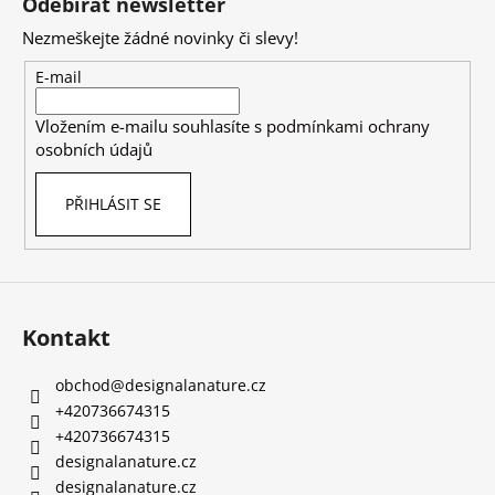
Odebírat newsletter
p
Nezmeškejte žádné novinky či slevy!
a
t
E-mail
í
Vložením e-mailu souhlasíte s
podmínkami ochrany
osobních údajů
PŘIHLÁSIT SE
Kontakt
obchod
@
designalanature.cz
+420736674315
+420736674315
designalanature.cz
designalanature.cz