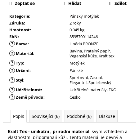
Zeptat se
Hlídat
Sdílet
Kategorie
:
Pánský motýlek
Záruka
:
2 roky
Hmotnost
:
0.045 kg
EAN
:
8595700114246
?
Barva
:
Hnědá BRONZE
Bavlna, Pratelný papír,
?
Materiál
:
Veganská kůže, Kraft tex
?
Typ
:
Motýlek
?
Určení
:
Pánské
Sportovní, Casual,
?
Styl
:
Elegantní, Společenský
?
Udržitelnost
:
Udržitelné materiály, EKO
?
Země původu
:
Česko
Popis
Související (6)
Podobné (6)
Diskuze
Kraft Tex - unikátní , přírodní materiál
svým vzhledem a
vlastnostmi připomínají kůži. Tento materiál je pevný a