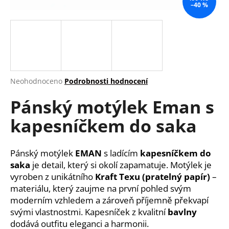
–40 %
a
j
í
t
?
Průměrné
Neohodnoceno
Podrobnosti hodnocení
hodnocení
Pánský motýlek Eman s
produktu
je
HLEDAT
kapesníčkem do saka
0,0
z
5
hvězdiček.
Pánský motýlek
EMAN
s ladícím
kapesníčkem do
D
saka
je detail, který si okolí zapamatuje. Motýlek je
o
vyroben z unikátního
Kraft Texu (pratelný papír)
–
p
materiálu, který zaujme na první pohled svým
o
moderním vzhledem a zároveň příjemně překvapí
r
svými vlastnostmi. Kapesníček z kvalitní
bavlny
u
dodává outfitu eleganci a harmonii.