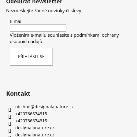
Odebírat newsletter
p
Nezmeškejte žádné novinky či slevy!
a
t
E-mail
í
Vložením e-mailu souhlasíte s
podmínkami ochrany
osobních údajů
PŘIHLÁSIT SE
Kontakt
obchod
@
designalanature.cz
+420736674315
+420736674315
designalanature.cz
designalanature.cz