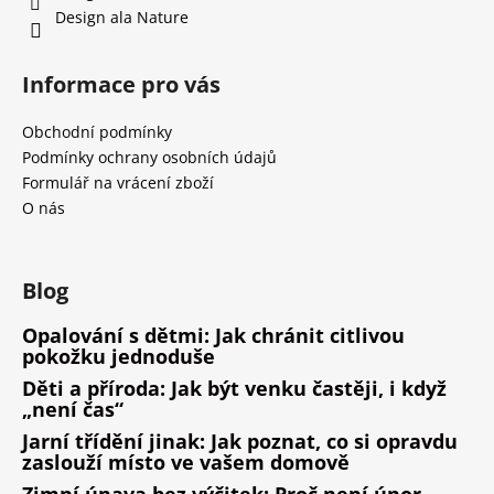
Design ala Nature
Informace pro vás
Obchodní podmínky
Podmínky ochrany osobních údajů
Formulář na vrácení zboží
O nás
Blog
Opalování s dětmi: Jak chránit citlivou
pokožku jednoduše
Děti a příroda: Jak být venku častěji, i když
„není čas“
Jarní třídění jinak: Jak poznat, co si opravdu
zaslouží místo ve vašem domově
Zimní únava bez výčitek: Proč není únor