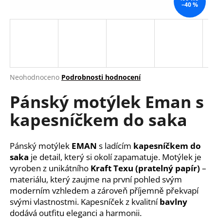
–40 %
a
j
í
t
?
Průměrné
Neohodnoceno
Podrobnosti hodnocení
hodnocení
Pánský motýlek Eman s
produktu
je
HLEDAT
kapesníčkem do saka
0,0
z
5
hvězdiček.
Pánský motýlek
EMAN
s ladícím
kapesníčkem do
D
saka
je detail, který si okolí zapamatuje. Motýlek je
o
vyroben z unikátního
Kraft Texu (pratelný papír)
–
p
materiálu, který zaujme na první pohled svým
o
moderním vzhledem a zároveň příjemně překvapí
r
svými vlastnostmi. Kapesníček z kvalitní
bavlny
u
dodává outfitu eleganci a harmonii.