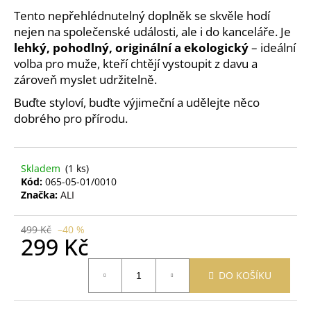
č
Tento nepřehlédnutelný doplněk se skvěle hodí
u
nejen na společenské události, ale i do kanceláře. Je
j
e
lehký, pohodlný, originální a ekologický
– ideální
m
volba pro muže, kteří chtějí vystoupit z davu a
e
zároveň myslet udržitelně.
Buďte styloví, buďte výjimeční a udělejte něco
dobrého pro přírodu.
PRACÍ
PAPÍRKY
ECO
HAUS
MIX
Skladem
(1 ks)
VŮNÍ
Kód:
065-05-01/0010
25
Značka:
ALI
KS
299
499 Kč
–40 %
Kč
299 Kč
Měrná
DO KOŠÍKU
cena: