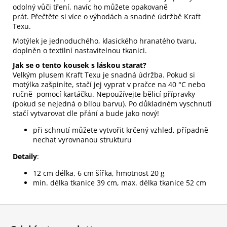
odolný vůči tření, navíc ho můžete opakovaně
prát.
Přečtěte si více o výhodách a snadné údržbě Kraft
Texu
.
Motýlek je jednoduchého, klasického hranatého tvaru,
doplněn o textilní nastavitelnou tkanici.
Jak se o tento kousek s láskou starat?
Velkým plusem Kraft Texu je snadná údržba. Pokud si
motýlka zašpiníte, stačí jej vyprat v pračce na 40 °C nebo
ručně pomocí kartáčku. Nepoužívejte bělicí přípravky
(pokud se nejedná o bílou barvu). Po důkladném vyschnutí
stačí vytvarovat dle přání a bude jako nový!
při schnutí můžete vytvořit krčený vzhled, případně
nechat vyrovnanou strukturu
Detaily
:
12 cm délka, 6 cm šířka, hmotnost 20 g
min. délka tkanice 39 cm, max. délka tkanice 52 cm
Z
á