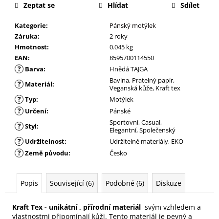
Zeptat se
Hlídat
Sdílet
Kategorie
:
Pánský motýlek
Záruka
:
2 roky
Hmotnost
:
0.045 kg
EAN
:
8595700114550
?
Barva
:
Hnědá TAJGA
Bavlna, Pratelný papír,
?
Materiál
:
Veganská kůže, Kraft tex
?
Typ
:
Motýlek
?
Určení
:
Pánské
Sportovní, Casual,
?
Styl
:
Elegantní, Společenský
?
Udržitelnost
:
Udržitelné materiály, EKO
?
Země původu
:
Česko
Popis
Související (6)
Podobné (6)
Diskuze
Kraft Tex - unikátní , přírodní materiál
svým vzhledem a
vlastnostmi připomínají kůži. Tento materiál je pevný a