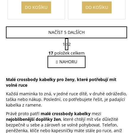
DO KOŠÍKU
DO KOŠÍKU
NAČÍST 5 DALŠÍCH
S
1
2
t
O
r
17
položek celkem
v
á
NAHORU
l
n
k
á
o
d
Malé crossbody kabelky pro ženy, které potřebují mít
v
a
volné ruce
á
c
n
Každá maminka to zná, v jedné ruce dítě, v druhé odrážedlo,
í
í
taška nebo nákup. Poslední, co potřebujete řešit, je padající
p
kabelka z ramene.
r
Právě proto patří
malé crossbody kabelky
mezi
v
nejoblíbenější doplňky žen
, které chtějí mít vše důležité
k
bezpečně u sebe a zároveň se volně pohybovat. Telefon,
y
peněženka, klíče nebo kapesníčky máte stále po ruce, aniž