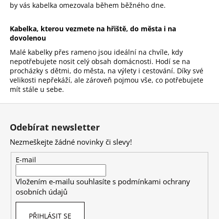
v
by vás kabelka omezovala během běžného dne.
ý
p
Kabelka, kterou vezmete na hřiště, do města i na
i
dovolenou
s
Malé kabelky přes rameno jsou ideální na chvíle, kdy
u
nepotřebujete nosit celý obsah domácnosti. Hodí se na
procházky s dětmi, do města, na výlety i cestování. Díky své
velikosti nepřekáží, ale zároveň pojmou vše, co potřebujete
mít stále u sebe.
Z
á
Odebírat newsletter
p
Nezmeškejte žádné novinky či slevy!
a
t
E-mail
í
Vložením e-mailu souhlasíte s
podmínkami ochrany
osobních údajů
PŘIHLÁSIT SE