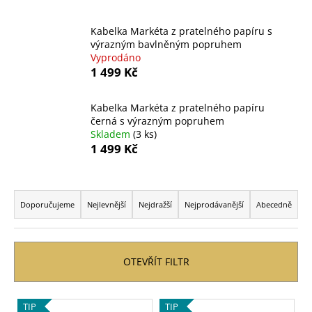
a
j
Kabelka Markéta z pratelného papíru s
výrazným bavlněným popruhem
í
Vyprodáno
t
1 499 Kč
?
Kabelka Markéta z pratelného papíru
černá s výrazným popruhem
Skladem
(3 ks)
1 499 Kč
HLEDAT
Ř
a
Doporučujeme
Nejlevnější
Nejdražší
Nejprodávanější
Abecedně
D
z
o
e
p
n
OTEVŘÍT FILTR
o
í
r
p
u
V
TIP
TIP