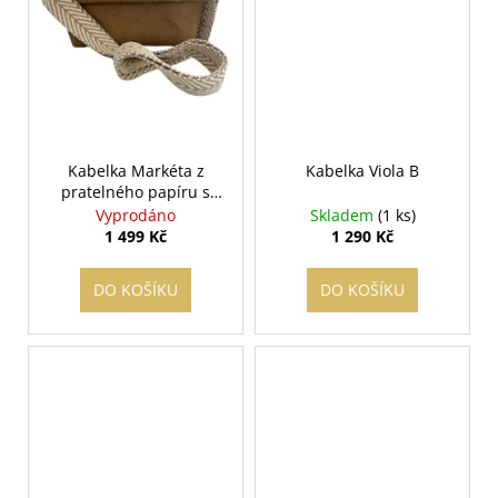
Kabelka Markéta z
Kabelka Viola B
pratelného papíru s
výrazným bavlněným
Vyprodáno
Skladem
(1 ks)
popruhem
1 499 Kč
1 290 Kč
DO KOŠÍKU
DO KOŠÍKU