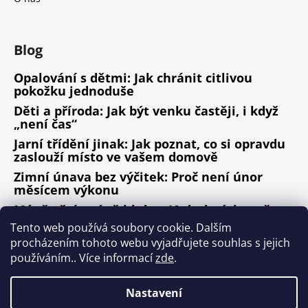
Blog
Opalování s dětmi: Jak chránit citlivou
pokožku jednoduše
Děti a příroda: Jak být venku častěji, i když
„není čas“
Jarní třídění jinak: Jak poznat, co si opravdu
zaslouží místo ve vašem domově
Zimní únava bez výčitek: Proč není únor
měsícem výkonu
Méně věcí, méně hluku: 10 drobných změn,
které fungují
Tento web používá soubory cookie. Dalším
procházením tohoto webu vyjadřujete souhlas s jejich
ARCHIV
používáním.. Více informací
zde
.
Nastavení
Vytvořil Shoptet