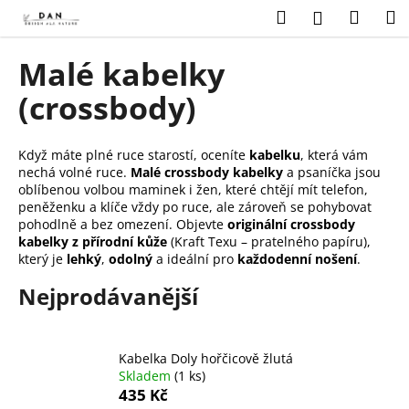
K
Přejít
Hledat
Náku
M
Přihlášení
na
o
obsah
Zpět
Zpět
košík
š
Malé kabelky
í
C
(crossbody)
k
o
p
Když máte plné ruce starostí, oceníte
kabelku
, která vám
o
nechá volné ruce.
Malé crossbody kabelky
a psaníčka jsou
t
oblíbenou volbou maminek i žen, které chtějí mít telefon,
peněženku a klíče vždy po ruce, ale zároveň se pohybovat
ř
pohodlně a bez omezení. Objevte
originální crossbody
e
kabelky z přírodní kůže
(Kraft Texu – pratelného papíru),
který je
lehký
,
odolný
a ideální pro
každodenní nošení
.
b
u
Nejprodávanější
j
e
t
Kabelka Doly hořčicově žlutá
Skladem
(1 ks)
e
435 Kč
n