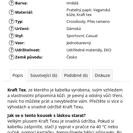
?
Barva
:
Hnědá
Pratelný papír, Veganská
?
Materiál
:
kůže, Kraft tex
?
Typ
:
Crossbody, Přes rameno
?
Určení
:
Dámská
?
Styl
:
Sportovní, Casual
?
Vzor
:
Jednobarevný
?
Udržitelnost
:
Udržitelné materiály, EKO
?
Země původu
:
Česko
Popis
Související (6)
Podobné (6)
Diskuze
Kraft Tex
, ze kterého je kabelka vyrobena, svým vzhledem
a vlastnostmi připomíná kůži. Je pevný a odolný vůči tření,
navíc ho můžete prát a nevybledne vám.
Přečtěte si více o
výhodách a snadné údržbě Kraft Texu.
Jak se o tento kousek s láskou starat?
Velkým plusem Kraft Texu je snadná údržba. Pokud si
kabelku zašpiníte, stačí ji vyprat v pračce na 40 °C nebo
ručně pomocí kartáčku. Nepoužívejte bělicí přípravky. Po