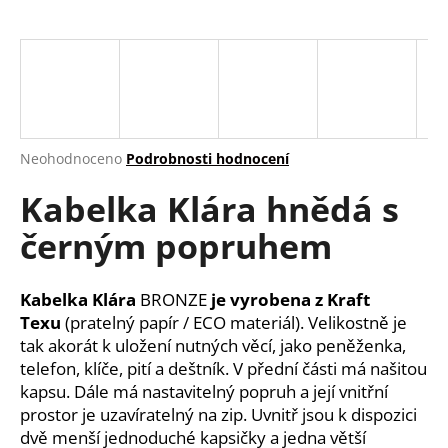
a
j
í
t
?
Průměrné
Neohodnoceno
Podrobnosti hodnocení
hodnocení
Kabelka Klára hnědá s
produktu
je
HLEDAT
černým popruhem
0,0
z
5
hvězdiček.
Kabelka Klára
BRONZE
je vyrobena z Kraft
D
Texu
(pratelný papír / ECO materiál). Velikostně je
o
tak akorát k uložení nutných věcí, jako peněženka,
p
telefon, klíče, pití a deštník. V přední části má našitou
o
kapsu. Dále má nastavitelný popruh a její vnitřní
r
prostor je uzavíratelný na zip. Uvnitř jsou k dispozici
u
dvě menší jednoduché kapsičky a jedna větší