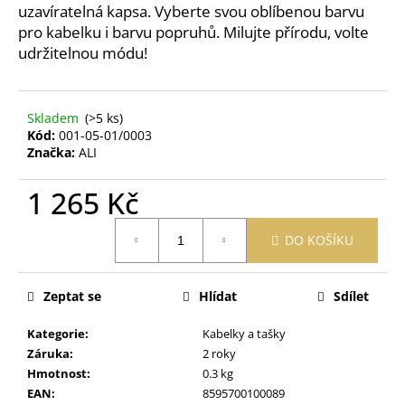
č
uzavíratelná kapsa.
Vyberte svou oblíbenou barvu
u
pro kabelku i barvu popruhů. Milujte přírodu, volte
j
udržitelnou módu!
e
m
e
Skladem
(>5 ks)
Kód:
001-05-01/0003
Značka:
ALI
PURITY
VISION
BIO
1 265 Kč
MĚSÍČKOVÁ
ZINKOVÁ
Měrná
MAST
DO KOŠÍKU
cena:
70
ML
189
Zeptat se
Hlídat
Sdílet
Kč
Kategorie
:
Kabelky a tašky
Záruka
:
2 roky
Hmotnost
:
0.3 kg
EAN
:
8595700100089