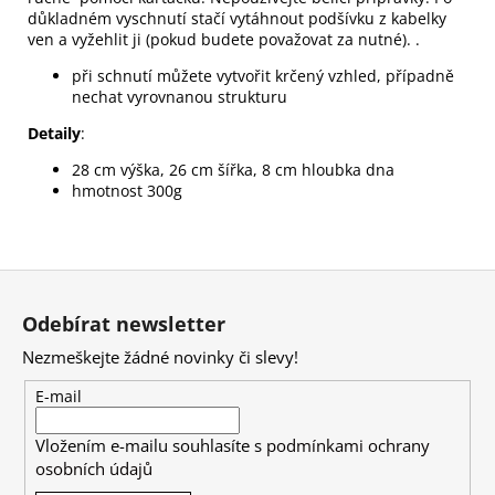
důkladném vyschnutí stačí vytáhnout podšívku z kabelky
ven a vyžehlit ji (pokud budete považovat za nutné). .
při schnutí můžete vytvořit krčený vzhled, případně
nechat vyrovnanou strukturu
Detaily
:
28 cm výška, 26 cm šířka, 8 cm hloubka dna
hmotnost 300g
Z
á
Odebírat newsletter
p
Nezmeškejte žádné novinky či slevy!
a
t
E-mail
í
Vložením e-mailu souhlasíte s
podmínkami ochrany
osobních údajů