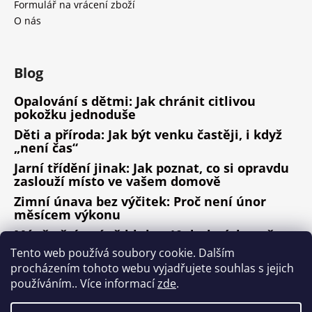
Formulář na vrácení zboží
O nás
Blog
Opalování s dětmi: Jak chránit citlivou
pokožku jednoduše
Děti a příroda: Jak být venku častěji, i když
„není čas“
Jarní třídění jinak: Jak poznat, co si opravdu
zaslouží místo ve vašem domově
Zimní únava bez výčitek: Proč není únor
měsícem výkonu
Méně věcí, méně hluku: 10 drobných změn,
které fungují
Tento web používá soubory cookie. Dalším
procházením tohoto webu vyjadřujete souhlas s jejich
ARCHIV
používáním.. Více informací
zde
.