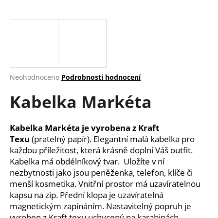
a
j
í
t
?
Průměrné
Neohodnoceno
Podrobnosti hodnocení
hodnocení
Kabelka Markéta
produktu
je
HLEDAT
0,0
z
Kabelka Markéta
je vyrobena z Kraft
5
Texu
(pratelný papír). Elegantní malá kabelka pro
hvězdiček.
každou příležitost, která krásně doplní Váš outfit.
D
Kabelka má obdélníkový tvar. Uložíte v ní
o
nezbytnosti jako jsou peněženka, telefon, klíče či
p
menší kosmetika. Vnitřní prostor má uzavíratelnou
o
kapsu na zip. Přední klopa je uzavíratelná
r
magnetickým zapínáním. Nastavitelný popruh je
u
vyroben z Kraft texu uchycený na karabinách.