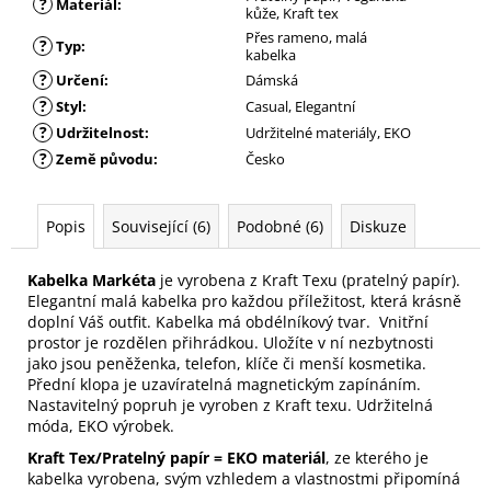
?
Materiál
:
kůže, Kraft tex
Přes rameno, malá
?
Typ
:
kabelka
?
Určení
:
Dámská
?
Styl
:
Casual, Elegantní
?
Udržitelnost
:
Udržitelné materiály, EKO
?
Země původu
:
Česko
Popis
Související (6)
Podobné (6)
Diskuze
Kabelka Markéta
je vyrobena z Kraft Texu (pratelný papír).
Elegantní malá kabelka pro každou příležitost, která krásně
doplní Váš outfit. Kabelka má obdélníkový tvar. Vnitřní
prostor je rozdělen přihrádkou. Uložíte v ní nezbytnosti
jako jsou peněženka, telefon, klíče či menší kosmetika.
Přední klopa je uzavíratelná magnetickým zapínáním.
Nastavitelný popruh je vyroben z Kraft texu. Udržitelná
móda, EKO výrobek.
Kraft Tex/Pratelný papír = EKO materiál
, ze kterého je
kabelka vyrobena, svým vzhledem a vlastnostmi připomíná