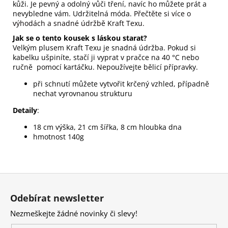
kůži. Je pevný a odolný vůči tření, navíc ho můžete prát a
nevybledne vám.
Udržitelná móda.
Přečtěte si více o
výhodách a snadné údržbě Kraft Texu.
Jak se o tento kousek s láskou starat?
Velkým plusem Kraft Texu je snadná údržba. Pokud si
kabelku ušpiníte, stačí ji vyprat v pračce na 40 °C nebo
ručně pomocí kartáčku. Nepoužívejte bělicí přípravky.
při schnutí můžete vytvořit krčený vzhled, případně
nechat vyrovnanou strukturu
Detaily
:
18 cm výška, 21 cm šířka, 8 cm hloubka dna
hmotnost 140g
Z
á
Odebírat newsletter
p
Nezmeškejte žádné novinky či slevy!
a