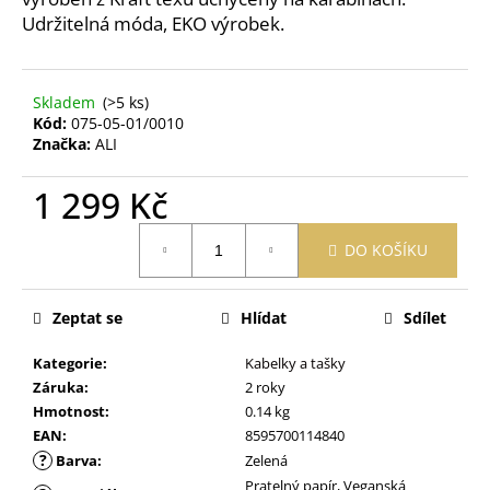
č
Udržitelná móda, EKO výrobek.
u
j
e
m
Skladem
(>5 ks)
e
Kód:
075-05-01/0010
Značka:
ALI
PRACÍ
1 299 Kč
PAPÍRKY
ECO
Měrná
HAUS
DO KOŠÍKU
cena:
MIX
VŮNÍ
25
KS
Zeptat se
Hlídat
Sdílet
299
Kategorie
:
Kabelky a tašky
Kč
Záruka
:
2 roky
Hmotnost
:
0.14 kg
EAN
:
8595700114840
?
Barva
:
Zelená
Pratelný papír, Veganská