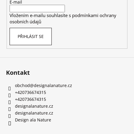
t
E-mail
í
Vložením e-mailu souhlasíte s
podmínkami ochrany
osobních údajů
PŘIHLÁSIT SE
Kontakt
obchod
@
designalanature.cz
+420736674315
+420736674315
designalanature.cz
designalanature.cz
Design ala Nature