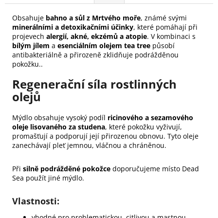
Obsahuje
bahno a sůl z Mrtvého moře
, známé svými
minerálními a detoxikačními účinky
, které pomáhají při
projevech
alergií, akné, ekzémů a atopie
. V kombinaci s
bílým jílem
a
esenciálním olejem tea tree
působí
antibakteriálně a přirozeně zklidňuje podrážděnou
pokožku..
Regenerační síla rostlinných
olejů
Mýdlo obsahuje vysoký podíl
ricinového a sezamového
oleje lisovaného za studena
, které pokožku vyživují,
promašťují a podporují její přirozenou obnovu. Tyto oleje
zanechávají pleť jemnou, vláčnou a chráněnou.
Při
silně podrážděné pokožce
doporučujeme místo Dead
Sea použít jiné mýdlo.
Vlastnosti:
vhodné pro problematickou, citlivou a mastnou