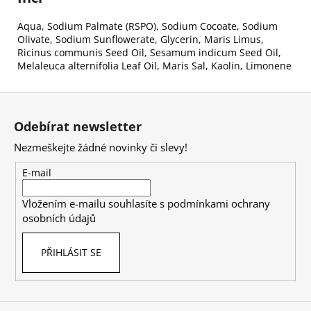
Aqua, Sodium Palmate (RSPO), Sodium Cocoate, Sodium
Olivate, Sodium Sunflowerate, Glycerin, Maris Limus,
Ricinus communis Seed Oil, Sesamum indicum Seed Oil,
Melaleuca alternifolia Leaf Oil, Maris Sal, Kaolin, Limonene
Z
á
Odebírat newsletter
p
Nezmeškejte žádné novinky či slevy!
a
t
E-mail
í
Vložením e-mailu souhlasíte s
podmínkami ochrany
osobních údajů
PŘIHLÁSIT SE