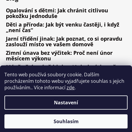
Opalování s dětmi: Jak chránit citlivou
pokožku jednoduše
Děti a příroda: Jak být venku častěji, i když
„není čas“
Jarní třídění jinak: Jak poznat, co si opravdu
zaslouží místo ve vašem domově
Zimní únava bez výčitek: Proč není únor
měsícem výkonu
Méně věcí, méně hluku: 10 drobných změn,
které fungují
Tento web používá soubory cookie. Dalším
procházením tohoto webu vyjadřujete souhlas s jejich
ARCHIV
používáním.. Více informací
zde
.
Nastavení
Vytvořil Shoptet
Copyright 2026
Design ala Nature
. Všechna práva
Souhlasím
vyhrazena.
Upravit nastavení cookies
Nepřehlédněte kategorii MAXI SLEVY!