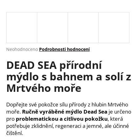
a
j
í
t
?
Průměrné
Neohodnoceno
Podrobnosti hodnocení
hodnocení
DEAD SEA přírodní
produktu
je
HLEDAT
mýdlo s bahnem a solí z
0,0
z
Mrtvého moře
5
hvězdiček.
D
Dopřejte své pokožce sílu přírody z hlubin Mrtvého
o
moře.
Ručně vyráběné mýdlo Dead Sea
je určeno
p
pro
problematickou a citlivou pokožku
, která
o
potřebuje zklidnění, regeneraci a jemné, ale účinné
r
u
čištění.