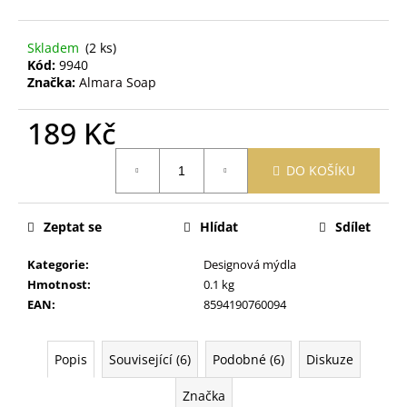
č
u
j
Skladem
(2 ks)
e
Kód:
9940
m
Značka:
Almara Soap
e
189 Kč
OBAL
Měrná
DO KOŠÍKU
NA
cena:
ZDRAVOTNÍ
A
OČKOVACÍ
Zeptat se
Hlídat
Sdílet
PRŮKAZ
ŽIRAFA
ŽLUTÁ
Kategorie
:
Designová mýdla
Hmotnost
:
0.1 kg
395
Kč
EAN
:
8594190760094
Popis
Související (6)
Podobné (6)
Diskuze
Značka