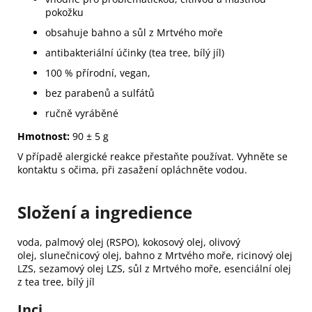
pokožku
obsahuje bahno a sůl z Mrtvého moře
antibakteriální účinky (tea tree, bílý jíl)
100 % přírodní, vegan,
bez parabenů a sulfátů
ručně vyráběné
Hmotnost:
90 ± 5 g
V případě alergické reakce přestaňte používat. Vyhněte se
kontaktu s očima, při zasažení opláchněte vodou.
Složení a ingredience
voda,
palmový olej (RSPO),
kokosový olej,
olivový
olej,
slunečnicový olej,
bahno z Mrtvého moře,
ricinový olej
LZS,
sezamový olej LZS,
sůl z Mrtvého moře,
esenciální olej
z tea tree,
bílý jíl
Inci