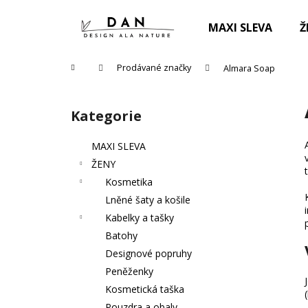
K
Přejít
na
o
MAXI SLEVA
Ž
obsah
Zpět
Zpět
š
do
do
í
Domů
Prodávané značky
Almara Soap
k
obchodu
obchodu
P
o
Kategorie
Přeskočit
s
kategorie
t
MAXI SLEVA
r
ŽENY
a
Kosmetika
n
Lněné šaty a košile
n
Kabelky a tašky
í
Batohy
p
Designové popruhy
a
Peněženky
n
Kosmetická taška
PURITY VISION BIO MĚSÍČKOVÁ
e
Pouzdra a obaly