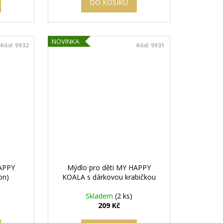
DO KOŠÍKU
NOVINKA
Kód:
9932
Kód:
9931
HAPPY
Mýdlo pro děti MY HAPPY
on)
KOALA s dárkovou krabičkou
Skladem
(2 ks)
209 Kč