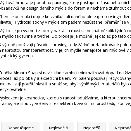
BAVLNY 5 KS
KS
Mýdlová hmota je podobná pudingu, který postupem času nebo mích
59 Kč
299 Kč
požadavků na design daného mýdla do forem a necháme ztuhnout d
Chemickou reakcí dojde ke vzniku solí daného oleje (proto v ingredien
olivate). Hydroxid sodný v mýdle tím pádem nezůstane, přemění se v
Mýdlo se po vyjmutí z formy nakrájí a musí se nechat několik týdnů o
a mýdlo tak tuhne a tvrdne. Do prodeje je možné jej dát až po této 
K výrobě používají původní suroviny, tedy žádné prefabrikované polot
a naprostou transparentnost. V jejich mýdle nenajdete ani mýdlové vloč
syntetický glycerin.
Značka Almara Soap si navíc klade ambici minimalizovat dopad na život
proces, až po obaly a expediční balení. Při balení používají recyklovan
minimalizují použití plastů a snaží se, aby i výplňových materiálů by
recyklovatelné.
Výsledkem je kosmetika, kterou s radostí používáme, a kterou chceme
krásně, ale jsou vytvořeny s respektem k životnímu prostředí, jsou veg
Ř
a
Doporučujeme
Nejlevnější
Nejdražší
Nejprodá