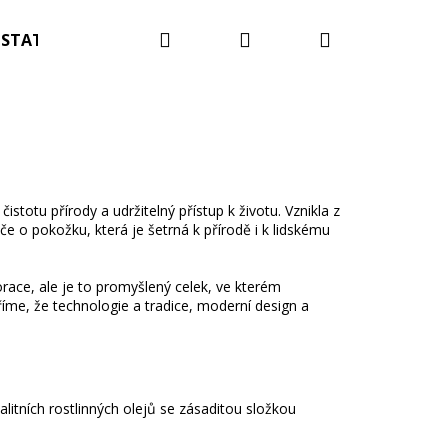
Hledat
Přihlášení
Nákupní
STATNÍ
Blog
Kontakty
Hodnocení obc
košík
stotu přírody a udržitelný přístup k životu. Vznikla z
e o pokožku, která je šetrná k přírodě i k lidskému
race, ale je to promyšlený celek, ve kterém
říme, že technologie a tradice, moderní design a
litních rostlinných olejů se zásaditou složkou
ECO HAUS MIX VŮNÍ 25