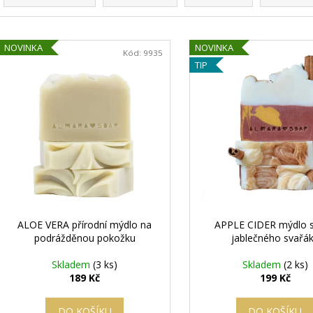
z
e
V
n
NOVINKA
NOVINKA
ý
Kód:
9935
í
TIP
p
p
i
r
s
o
p
d
r
u
o
k
d
t
u
ů
k
ALOE VERA přírodní mýdlo na
APPLE CIDER mýdlo s
t
podrážděnou pokožku
jablečného svařá
ů
Skladem
(3 ks)
Skladem
(2 ks)
189 Kč
199 Kč
DO KOŠÍKU
DO KOŠÍKU