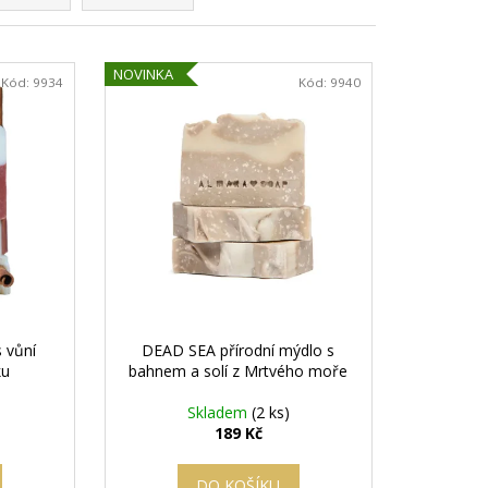
NOVINKA
Kód:
9934
Kód:
9940
 vůní
DEAD SEA přírodní mýdlo s
ku
bahnem a solí z Mrtvého moře
Skladem
(2 ks)
189 Kč
DO KOŠÍKU