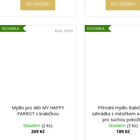
DO KOŠÍKU
DO KOŠÍKU
NOVINKA
NOVINKA
Kód:
9930
Mýdlo pro děti MY HAPPY
Přírodní mýdlo Babič
PARROT s krabičkou
zahrádka s měsíčkem a 
pro suchou pokož
Skladem
(2 ks)
Skladem
(3 ks)
209 Kč
189 Kč