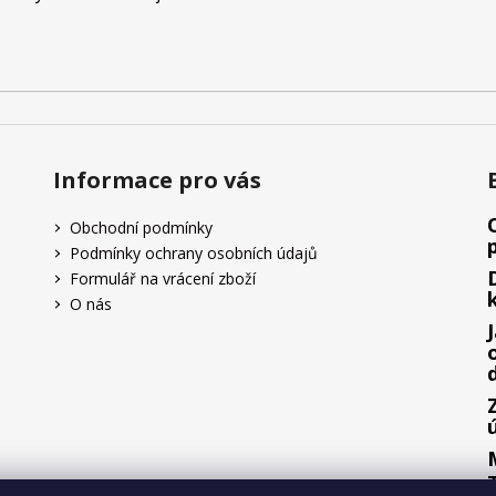
v
ý
p
i
s
u
Informace pro vás
Obchodní podmínky
Podmínky ochrany osobních údajů
Formulář na vrácení zboží
O nás