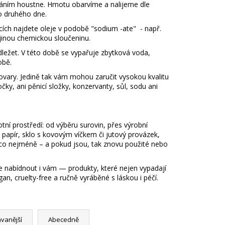
áním houstne. Hmotu obarvíme a nalijeme dle
o druhého dne.
cích najdete oleje v podobě "sodium -ate" - např.
 jinou chemickou sloučeninu.
dležet. V této době se vypařuje zbytková voda,
době.
ovary. Jedině tak vám mohou zaručit vysokou kvalitu
ky, ani pěnicí složky, konzervanty, sůl, sodu ani
ní prostředí: od výběru surovin, přes výrobní
ý papír, sklo s kovovým víčkem či jutový provázek,
lo co nejméně – a pokud jsou, tak znovu použité nebo
 nabídnout i vám — produkty, které nejen vypadají
an, cruelty-free a ručně vyráběné s láskou i péčí.
vanější
Abecedně