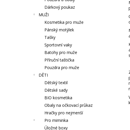
ZINKOVÁ MAST 70 ML
l
Dárkový poukaz
189 Kč
MUŽI
Kosmetika pro muže
Pánský motýlek
Tašky
Sportovní vaky
Batohy pro muže
Příruční taštička
Pouzdra pro muže
DĚTI
Dětský textil
Dětské sady
BIO kosmetika
Obaly na očkovací průkaz
Hračky pro nejmenší
Pro miminka
Úložné boxy