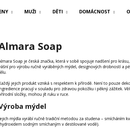
ENY
MUŽI
DĚTI
DOMÁCNOST
O
Co potřebujete najít?
Almara Soap
HLEDAT
Almara Soap je česká značka, která v sobě spojuje nadšení pro krásu, či
vášní pro výrobu ručně vyráběných mýdel, designových drobností a péč
tělu.
Doporučujeme
Každý jejich produkt vzniká s respektem k přírodě. Není to pouze deko
ingredience pracují v souladu pro zdravou pokožku i pěkný zážitek. Vě
přírodní složky, mohou jít ruku v ruce.
Výroba mýdel
Jejich mýdla vyrábí ručně tradiční metodou za studena – smícháním kva
(hydroxidem sodným smíchaným v destilované vodě).
PRACÍ PAPÍRKY ECO HAUS KOUZLO
PRACÍ PAPÍRKY 