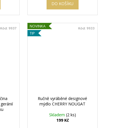
DO KOŠÍKU
NOVINKA
Kód:
9937
Kód:
9933
TIP
čina
Ručně vyráběné designové
geránií
mýdlo CHERRY NOUGAT
ku
Skladem
(2 ks)
199 Kč