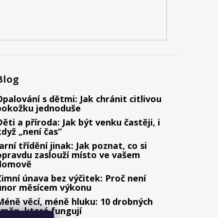
Blog
Opalování s dětmi: Jak chránit citlivou
pokožku jednoduše
Děti a příroda: Jak být venku častěji, i
když „není čas“
Jarní třídění jinak: Jak poznat, co si
opravdu zaslouží místo ve vašem
domově
Zimní únava bez výčitek: Proč není
únor měsícem výkonu
Méně věcí, méně hluku: 10 drobných
změn, které fungují