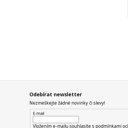
Z
á
Odebírat newsletter
p
Nezmeškejte žádné novinky či slevy!
a
t
E-mail
í
Vložením e-mailu souhlasíte s
podmínkami och