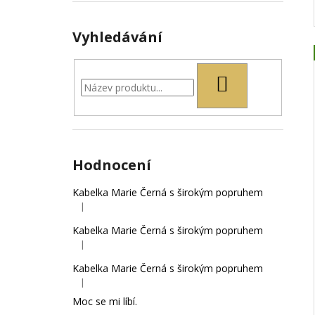
Vyhledávání
HLEDAT
Hodnocení
Kabelka Marie Černá s širokým popruhem
|
Hodnocení produktu je 5 z 5 hvězdiček.
Kabelka Marie Černá s širokým popruhem
|
Hodnocení produktu je 4 z 5 hvězdiček.
Kabelka Marie Černá s širokým popruhem
|
Hodnocení produktu je 5 z 5 hvězdiček.
Moc se mi líbí.