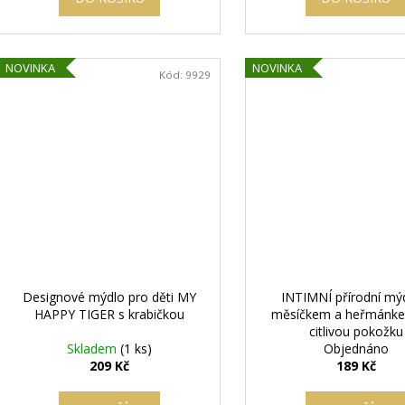
NOVINKA
NOVINKA
Kód:
9929
Designové mýdlo pro děti MY
INTIMNÍ přírodní mý
HAPPY TIGER s krabičkou
měsíčkem a heřmánk
citlivou pokožku
Skladem
(1 ks)
Objednáno
209 Kč
189 Kč