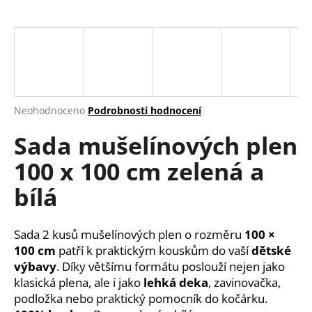
a
j
í
t
?
Průměrné
Neohodnoceno
Podrobnosti hodnocení
hodnocení
Sada mušelínových plen
produktu
je
HLEDAT
100 x 100 cm zelená a
0,0
z
bílá
5
hvězdiček.
D
Sada 2 kusů mušelínových plen o rozměru
100 ×
o
100 cm
patří k praktickým kouskům do vaší
dětské
p
výbavy
. Díky většímu formátu poslouží nejen jako
o
klasická plena, ale i jako
lehká deka
, zavinovačka,
r
u
podložka nebo praktický pomocník do kočárku.