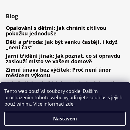
Blog
Opalování s dětmi: Jak chránit citlivou
pokožku jednoduše
Děti a příroda: Jak být venku častěji, i když
„není čas“
Jarní třídění jinak: Jak poznat, co si opravdu
zaslouží místo ve vašem domově
Zimní únava bez výčitek: Proč není únor
měsícem výkonu
Méně věcí, méně hluku: 10 drobných změn,
které fungují
Tento web používá soubory cookie. Dalším
procházením tohoto webu vyjadřujete souhlas s jejich
ARCHIV
používáním.. Více informací
zde
.
Nastavení
Vytvořil Shoptet