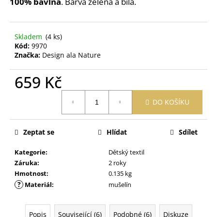
č
100% bavlna
. Barva zelená a bílá.
u
j
e
Skladem
(4 ks)
m
Kód:
9970
e
Značka:
Design ala Nature
659 Kč
OBAL
NA
Měrná
ZDRAVOTNÍ
DO KOŠÍKU
cena:
A
OČKOVACÍ
PRŮKAZ
Zeptat se
Hlídat
Sdílet
MEDVĚD
ZELENÝ
Kategorie
:
Dětský textil
395
Kč
Záruka
:
2 roky
Hmotnost
:
0.135 kg
?
Materiál
:
mušelín
Popis
Související (6)
Podobné (6)
Diskuze