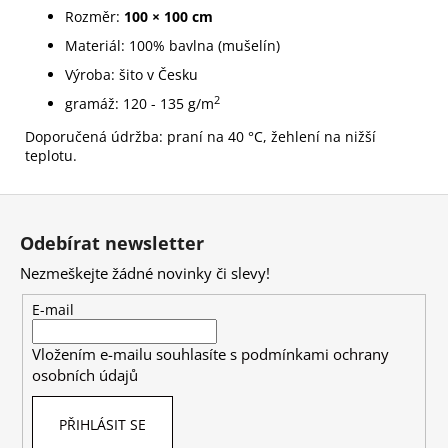
Rozměr:
100 × 100 cm
Materiál: 100% bavlna (mušelín)
Výroba: šito v Česku
2
gramáž: 120 - 135 g/m
Doporučená údržba: praní na 40 °C, žehlení na nižší
teplotu.
Z
á
Odebírat newsletter
p
Nezmeškejte žádné novinky či slevy!
a
t
E-mail
í
Vložením e-mailu souhlasíte s
podmínkami ochrany
osobních údajů
PŘIHLÁSIT SE