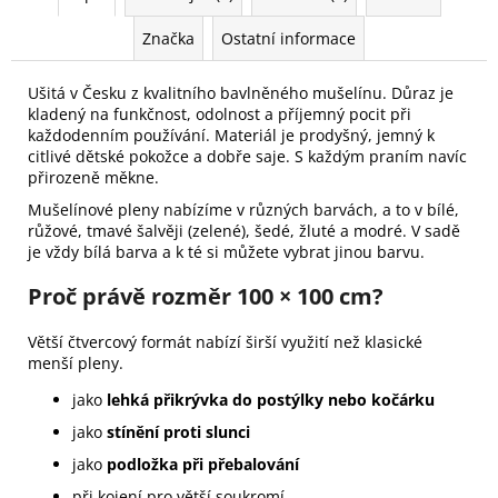
Značka
Ostatní informace
Ušitá v Česku z kvalitního bavlněného mušelínu. Důraz je
kladený na funkčnost, odolnost a příjemný pocit při
každodenním používání. Materiál je prodyšný, jemný k
citlivé dětské pokožce a dobře saje. S každým praním navíc
přirozeně měkne.
Mušelínové pleny nabízíme v různých barvách, a to v bílé,
růžové, tmavé šalvěji (zelené), šedé, žluté a modré. V sadě
je vždy bílá barva a k té si můžete vybrat jinou barvu.
Proč právě rozměr 100 × 100 cm?
Větší čtvercový formát nabízí širší využití než klasické
menší pleny.
jako
lehká přikrývka do postýlky nebo kočárku
jako
stínění proti slunci
jako
podložka při přebalování
při kojení pro větší soukromí