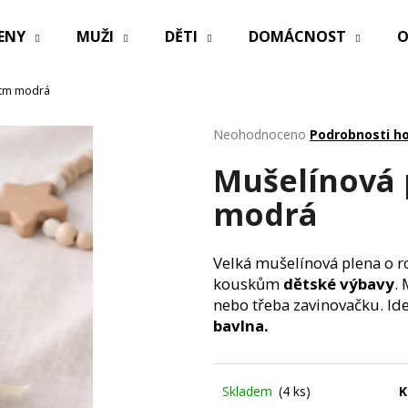
ENY
MUŽI
DĚTI
DOMÁCNOST
O
 cm modrá
Co potřebujete najít?
Průměrné
Neohodnoceno
Podrobnosti h
hodnocení
Mušelínová 
produktu
HLEDAT
je
modrá
0,0
z
5
Doporučujeme
hvězdiček.
Velká mušelínová plena o
kouskům
dětské výbavy
. 
nebo třeba zavinovačku. Id
bavlna.
Skladem
(4 ks)
K
PRACÍ PAPÍRKY ECO HAUS MIX VŮNÍ 25
OBAL NA ZDRAV