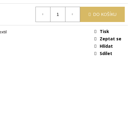
 ŽLUTÁ
DO KOŠÍKU
Tisk
xtil
Zeptat se
Hlídat
Sdílet