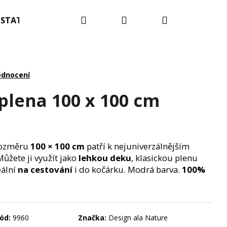
Hledat
Přihlášení
Nákupní
STATNÍ
Blog
Kontakty
Hodnocení obc
košík
odnocení
plena 100 x 100 cm
 rozměru
100 × 100 cm
patří k nejuniverzálnějším
Můžete ji využít jako
lehkou deku
, klasickou plenu
eální
na cestování
i do kočárku. Modrá barva.
100%
ód:
9960
Značka:
Design ala Nature
OTNÍ A OČKOVACÍ