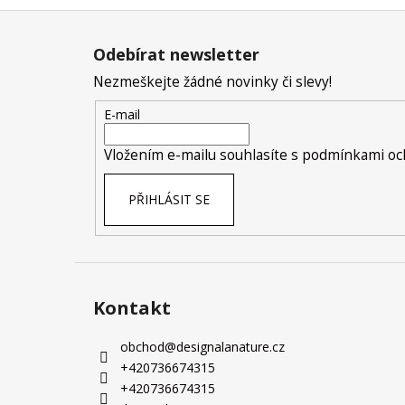
Z
á
Odebírat newsletter
p
Nezmeškejte žádné novinky či slevy!
a
t
E-mail
í
Vložením e-mailu souhlasíte s
podmínkami och
PŘIHLÁSIT SE
Kontakt
obchod
@
designalanature.cz
+420736674315
+420736674315