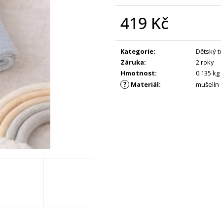
KS
PRŮKAZ ŽIRAFA
299 Kč
395 Kč
419 Kč
Měrná
cena:
Kategorie
:
Dětský te
Záruka
:
2 roky
Hmotnost
:
0.135 kg
?
Materiál
:
mušelín