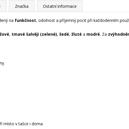
e
Značka
Ostatní informace
adený na
funkčnost
, odolnost a příjemný pocit při každodenním použí
žové
,
tmavé šalvěji (zelené)
,
šedé
,
žluté
a
modré
. Za
zvýhodně
ny.
ří místo v tašce i doma.