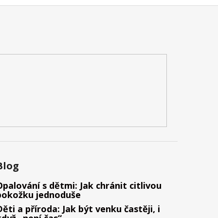
Blog
Opalování s dětmi: Jak chránit citlivou
pokožku jednoduše
Děti a příroda: Jak být venku častěji, i