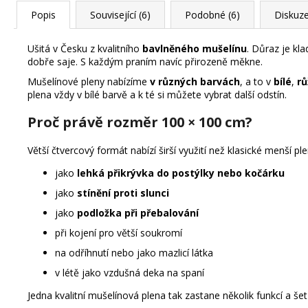
Popis
Související (6)
Podobné (6)
Diskuz
Ušitá v Česku z kvalitního
bavlněného mušelínu
. Důraz je kl
dobře saje. S každým praním navíc přirozeně měkne.
Mušelínové pleny nabízíme
v různých barvách
, a to v
bílé
,
rů
plena vždy v bílé barvě a k té si můžete vybrat další odstín.
Proč právě rozměr 100 × 100 cm?
Větší čtvercový formát nabízí širší využití než klasické menší ple
jako
lehká přikrývka do postýlky nebo kočárku
jako
stínění proti slunci
jako
podložka při přebalování
při kojení pro větší soukromí
na odříhnutí nebo jako mazlicí látka
v létě jako vzdušná deka na spaní
Jedna kvalitní mušelínová plena tak zastane několik funkcí a šet