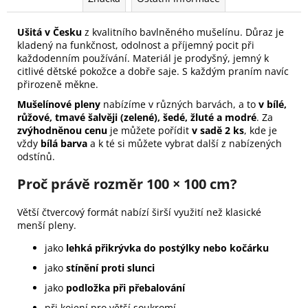
Ušitá v Česku
z kvalitního bavlněného mušelínu. Důraz je
kladený na funkčnost, odolnost a příjemný pocit při
každodenním používání. Materiál je prodyšný, jemný k
citlivé dětské pokožce a dobře saje. S každým praním navíc
přirozeně měkne.
Mušelínové pleny
nabízíme v různých barvách, a to
v bílé,
růžové, tmavé šalvěji (zelené), šedé, žluté a modré
. Za
zvýhodněnou cenu
je můžete pořídit
v sadě 2 ks
, kde je
vždy
bílá barva
a k té si můžete vybrat další z nabízených
odstínů.
Proč právě rozměr 100 × 100 cm?
Větší čtvercový formát nabízí širší využití než klasické
menší pleny.
jako
lehká přikrývka do postýlky nebo kočárku
jako
stínění proti slunci
jako
podložka při přebalování
při kojení pro větší soukromí