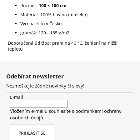
Rozměr:
100 × 100 cm
Materiál: 100% bavlna (mušelín)
Výroba: šito v Česku
gramáž: 120 - 135 g/m2
Doporučená údržba: praní na 40 °C, žehlení na nižší
teplotu
Z
á
Odebírat newsletter
p
Nezmeškejte žádné novinky či slevy!
a
t
E-mail
í
Vložením e-mailu souhlasíte s
podmínkami ochrany
osobních údajů
PŘIHLÁSIT SE