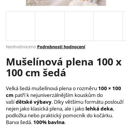
a
j
í
t
?
Průměrné
Neohodnoceno
Podrobnosti hodnocení
hodnocení
Mušelínová plena 100 x
produktu
je
HLEDAT
100 cm šedá
0,0
z
5
hvězdiček.
Velká šedá mušelínová plena o rozměru
100 × 100
D
cm
patří k nejuniverzálnějším kouskům do
o
vaší
dětské výbavy
. Díky většímu formátu poslouží
p
nejen jako klasická plena, ale i jako
lehká deka
,
o
podložka nebo praktický pomocník do kočárku.
r
Barva šedá.
100% bavlna
.
u