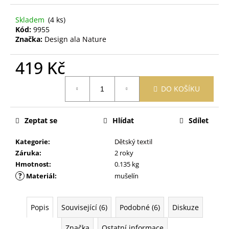
č
u
Skladem
(4 ks)
j
Kód:
9955
e
Značka:
Design ala Nature
m
e
419 Kč
Měrná
PRACÍ
DO KOŠÍKU
cena:
PAPÍRKY
ECO
HAUS
Zeptat se
Hlídat
Sdílet
MIX
VŮNÍ
25
Kategorie
:
Dětský textil
KS
Záruka
:
2 roky
299
Hmotnost
:
0.135 kg
Kč
?
Materiál
:
mušelín
Popis
Související (6)
Podobné (6)
Diskuze
Značka
Ostatní informace