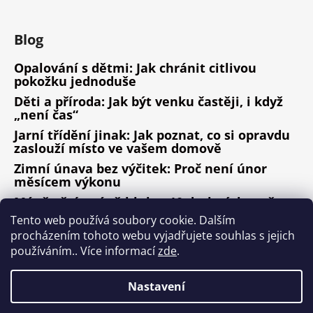
Blog
Opalování s dětmi: Jak chránit citlivou
pokožku jednoduše
Děti a příroda: Jak být venku častěji, i když
„není čas“
Jarní třídění jinak: Jak poznat, co si opravdu
zaslouží místo ve vašem domově
Zimní únava bez výčitek: Proč není únor
měsícem výkonu
Méně věcí, méně hluku: 10 drobných změn,
které fungují
Tento web používá soubory cookie. Dalším
procházením tohoto webu vyjadřujete souhlas s jejich
ARCHIV
používáním.. Více informací
zde
.
Nastavení
Vytvořil Shoptet