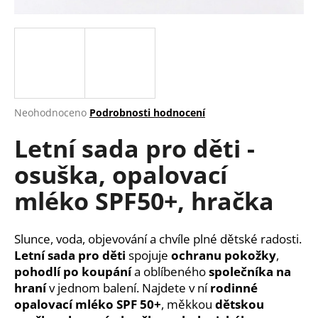
a
j
í
t
?
Průměrné
Neohodnoceno
Podrobnosti hodnocení
hodnocení
Letní sada pro děti -
produktu
je
HLEDAT
osuška, opalovací
0,0
z
mléko SPF50+, hračka
5
hvězdiček.
D
Slunce, voda, objevování a chvíle plné dětské radosti.
o
Letní sada pro děti
spojuje
ochranu pokožky
,
p
pohodlí po koupání
a oblíbeného
společníka na
o
hraní
v jednom balení. Najdete v ní
rodinné
r
u
opalovací mléko SPF 50+
, měkkou
dětskou