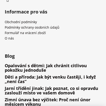
Informace pro vás
Obchodní podmínky
Podmínky ochrany osobních údajů
Formulář na vrácení zboží
O nás
Blog
Opalování s dětmi: Jak chránit citlivou
pokožku jednoduše
Děti a příroda: Jak být venku častěji, i když
„není čas“
Jarní třídění jinak: Jak poznat, co si opravdu
zaslouží místo ve vašem domově
Zimní únava bez výčitek: Proč není únor
měsícem výkonu