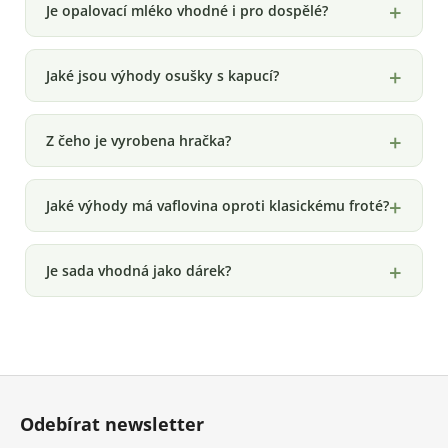
Je opalovací mléko vhodné i pro dospělé?
Jaké jsou výhody osušky s kapucí?
Z čeho je vyrobena hračka?
Jaké výhody má vaflovina oproti klasickému froté?
Je sada vhodná jako dárek?
Z
á
Odebírat newsletter
p