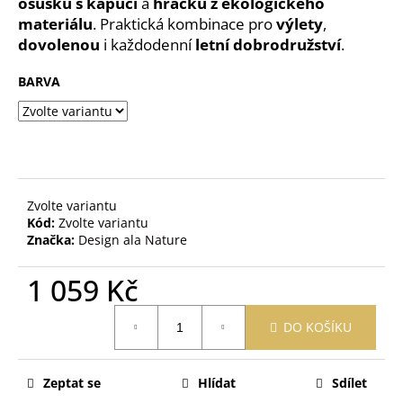
č
osušku s kapucí
a
hračku z ekologického
u
materiálu
. Praktická kombinace pro
výlety
,
j
dovolenou
i každodenní
letní dobrodružství
.
e
m
BARVA
e
OBAL
NA
ZDRAVOTNÍ
A
Zvolte variantu
OČKOVACÍ
Kód:
Zvolte variantu
PRŮKAZ
Značka:
Design ala Nature
MEDVĚD
ZELENÝ
1 059 Kč
395
Kč
Měrná
DO KOŠÍKU
cena:
Zeptat se
Hlídat
Sdílet