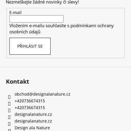
Nezmeškejte žádné novinky či slevy!
a
t
E-mail
í
Vložením e-mailu souhlasíte s
podmínkami ochrany
osobních údajů
PŘIHLÁSIT SE
Kontakt
obchod
@
designalanature.cz
+420736674315
+420736674315
designalanature.cz
designalanature.cz
Design ala Nature