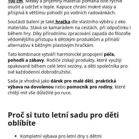
100 cm
. Měkký a příjemný materiál pomáhá dítě rychle
osušit a udržet v teple. Kapuce chrání mokré vlasy a
přispívá k většímu pohodlí po vodních radovánkách.
Součástí balení je také
hračka
dle vlastního výběru z eko
materiálu. Stává se kamarádem na cestách, při odpočinku i
během hry. Díky přírodnímu zpracování zapadá do filozofie
vědomějšího přístupu k dětským produktům a přináší
alternativu k běžným plastovým hračkám.
Tato kombinace vytváří harmonické propojení
péče,
pohodlí a zábavy
. Rodiče získají produkty, které využijí
opakovaně během celé letní sezóny, a děti společníka pro
své každodenní dobrodružství.
Sada je vhodná jako
dárek pro malé děti
,
praktická
výbava na dovolenou
nebo
pomocník pro rodiny
, které
chtějí mít vše důležité po ruce.
Proč si tuto letní sadu pro děti
oblíbíte
Kompletní výbava pro letní dny s dětmi