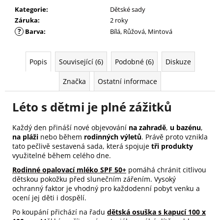
Kategorie
:
Dětské sady
Záruka
:
2 roky
?
Barva
:
Bílá, Růžová, Mintová
Popis
Související (6)
Podobné (6)
Diskuze
Značka
Ostatní informace
Léto s dětmi je plné zážitků
Každý den přináší nové objevování
na zahradě
,
u bazénu
,
na pláži
nebo během
rodinných výletů
. Právě proto vznikla
tato pečlivě sestavená sada, která spojuje
tři produkty
využitelné během celého dne.
Rodinné opalovací mléko SPF 50+
pomáhá chránit citlivou
dětskou pokožku před slunečním zářením. Vysoký
ochranný faktor je vhodný pro každodenní pobyt venku a
ocení jej děti i dospělí.
Po koupání přichází na řadu
dětská osuška s kapucí 100 x