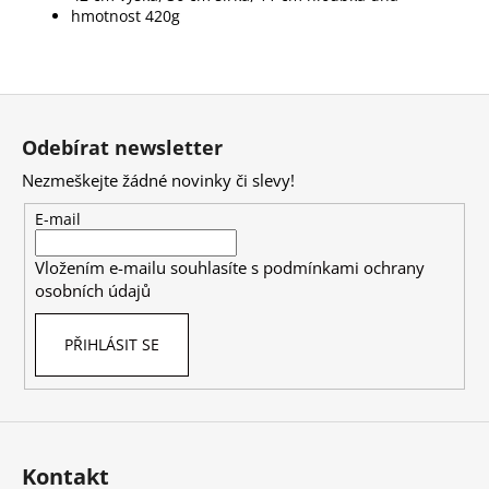
hmotnost 420g
Z
á
Odebírat newsletter
p
Nezmeškejte žádné novinky či slevy!
a
t
E-mail
í
Vložením e-mailu souhlasíte s
podmínkami ochrany
osobních údajů
PŘIHLÁSIT SE
Kontakt