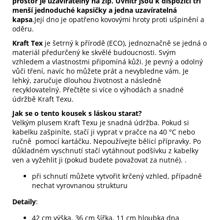
prostor je uzavíratelný na zip. Uvnitř jsou k dispozici tři
menší jednoduché kapsičky a jedna uzavíratelná
kapsa
.Její dno je opatřeno kovovými hroty proti ušpinění a
oděru.
Kraft Tex
je šetrný k přírodě (ECO), jednoznačně se jedná o
materiál předurčený ke skvělé budoucnosti. Svým
vzhledem a vlastnostmi připomíná kůži. Je pevný a odolný
vůči tření, navíc ho můžete prát a nevybledne vám. Je
lehký, zaručuje dlouhou životnost a následně
recyklovatelný. Přečtěte si více o
výhodách a snadné
údržbě Kraft Texu.
Jak se o tento kousek s láskou starat?
Velkým plusem Kraft Texu je snadná údržba. Pokud si
kabelku zašpiníte, stačí ji vyprat v pračce na 40 °C nebo
ručně pomocí kartáčku. Nepoužívejte bělicí přípravky. Po
důkladném vyschnutí stačí vytáhnout podšívku z kabelky
ven a vyžehlit ji (pokud budete považovat za nutné). .
při schnutí můžete vytvořit krčený vzhled, případně
nechat vyrovnanou strukturu
Detaily
:
42 cm výška, 36 cm šířka, 11 cm hloubka dna