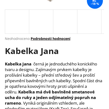
KČ
–18 %
a
j
í
t
?
Průměrné
Neohodnoceno
Podrobnosti hodnocení
hodnocení
Kabelka Jana
produktu
je
HLEDAT
0,0
z
Kabelka Jana
černá je jednoduchého konického
5
tvaru a designu. Zajímavým prvkem kabelky je
hvězdiček.
prošívání kabelky – přední středový šev a prošití
D
připevnění bavlněných uch kabelky. Spodní část dna
o
je opatřena kovovými hroty proti ušpinění a
p
oděru.
Kabelka má dvě bavlněné smetanové
o
ucha do ruky a jeden odjímatelný popruh na
r
rameno
. Vyniká originálním vzhledem, ale
u
především materiálem (Kraft Tex). Současně je