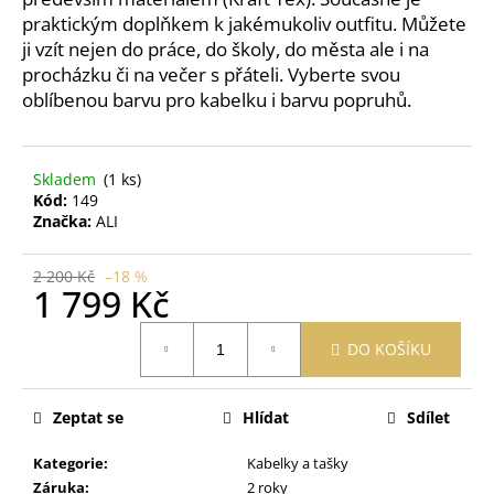
č
praktickým doplňkem k jakémukoliv outfitu. Můžete
u
ji vzít nejen do práce, do školy, do města ale i na
j
procházku či na večer s přáteli. Vyberte svou
e
m
oblíbenou barvu pro kabelku i barvu popruhů.
e
Skladem
(1 ks)
PRACÍ
Kód:
149
PAPÍRKY
Značka:
ALI
ECO
HAUS
KOUZLO
2 200 Kč
–18 %
BAVLNY
1 799 Kč
5
KS
Měrná
DO KOŠÍKU
59
cena:
Kč
Zeptat se
Hlídat
Sdílet
Kategorie
:
Kabelky a tašky
Záruka
:
2 roky