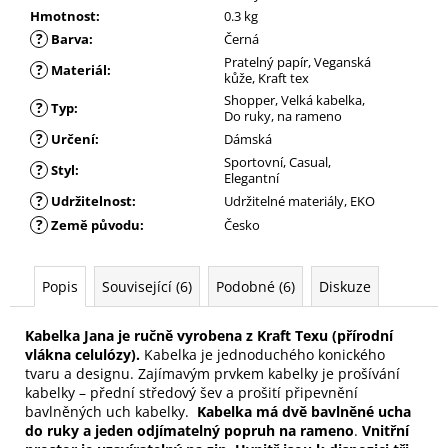
Hmotnost
:
0.3 kg
?
Barva
:
Černá
Pratelný papír, Veganská
?
Materiál
:
kůže, Kraft tex
Shopper, Velká kabelka,
?
Typ
:
Do ruky, na rameno
?
Určení
:
Dámská
Sportovní, Casual,
?
Styl
:
Elegantní
?
Udržitelnost
:
Udržitelné materiály, EKO
?
Země původu
:
Česko
Popis
Související (6)
Podobné (6)
Diskuze
Kabelka Jana je ručně vyrobena z Kraft Texu (přírodní
vlákna celulózy).
Kabelka je jednoduchého konického
tvaru a designu. Zajímavým prvkem kabelky je prošívání
kabelky – přední středový šev a prošití připevnění
bavlněných uch kabelky.
Kabelka má dvě bavlněné ucha
do ruky a jeden odjímatelný popruh na rameno
.
Vnitřní