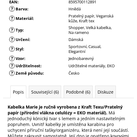
EAN
:
8595700112891
?
Barva
:
Hnědá
Pratelný papír, Veganská
?
Materiál
:
kůže, Kraft tex
Shopper, Velká kabelka,
?
Typ
:
Na rameno
?
Určení
:
Dámská
Sportovní, Casual,
?
Styl
:
Elegantní
?
Vzor
:
Jednobarevný
?
Udržitelnost
:
Udržitelné materiály, EKO
?
Země původu
:
Česko
Popis
Související (6)
Podobné (6)
Diskuze
Kabelka Marie je ručně vyrobena z Kraft Texu/Pratelný
papír (přírodní vlákna celulózy = EKO materiál).
Má
jednoduchý kónický tvar s lemem a jedním nastavitelným
popruhem. Uvnitř kabelky je umístěna karabina pro
uchycení příruční tašky/organizéru, která není její součástí.
Můžete zakoupit samostatně. Její dno je opatřeno kovovými