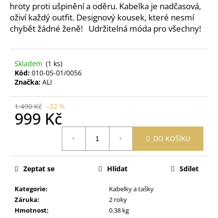
č
hroty proti ušpinění a oděru. Kabelka je nadčasová,
u
oživí každý outfit. Designový kousek, které nesmí
j
chybět žádné ženě! Udržitelná móda pro všechny!
e
m
e
Skladem
(1 ks)
Kód:
010-05-01/0056
Značka:
ALI
PURITY
VISION
BIO
1 490 Kč
–32 %
MĚSÍČKOVÁ
999 Kč
ZINKOVÁ
MAST
Měrná
70
DO KOŠÍKU
cena:
ML
189
Kč
Zeptat se
Hlídat
Sdílet
Kategorie
:
Kabelky a tašky
Záruka
:
2 roky
Hmotnost
:
0.38 kg