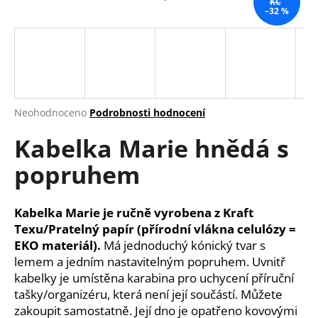
KČ
–32 %
a
j
í
t
?
Průměrné
Neohodnoceno
Podrobnosti hodnocení
hodnocení
Kabelka Marie hnědá s
produktu
je
HLEDAT
popruhem
0,0
z
5
hvězdiček.
Kabelka Marie je ručně vyrobena z Kraft
D
Texu/Pratelný papír (přírodní vlákna celulózy =
o
EKO materiál).
Má jednoduchý kónický tvar s
p
lemem a jedním nastavitelným popruhem. Uvnitř
o
kabelky je umístěna karabina pro uchycení příruční
r
tašky/organizéru, která není její součástí. Můžete
u
zakoupit samostatně. Její dno je opatřeno kovovými