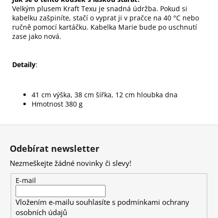
Velkým plusem Kraft Texu je snadná údržba. Pokud si
kabelku zašpiníte, stačí o vyprat ji v pračce na 40 °C nebo
ručně pomocí kartáčku. Kabelka Marie bude po uschnutí
zase jako nová.
Detaily
:
41 cm výška, 38 cm šířka, 12 cm hloubka dna
Hmotnost 380 g
Z
á
Odebírat newsletter
p
Nezmeškejte žádné novinky či slevy!
a
t
E-mail
í
Vložením e-mailu souhlasíte s
podmínkami ochrany
osobních údajů