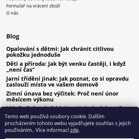
Formulář na vrácení zboží
O nás
Blog
Opalování s dětmi: Jak chránit citlivou
pokožku jednoduše
Děti a příroda: Jak být venku častěji, i když
„není čas“
Jarní třídění jinak: Jak poznat, co si opravdu
zaslouží místo ve vašem domově
Zimní únava bez výčitek: Proč není únor
měsícem výkonu
Méně věcí, méně hluku: 10 drobných změn,
které fungují
Tento web používá soubory cookie. Dalším
procházením tohoto webu vyjadřujete souhlas s jejich
ARCHIV
používáním.. Více informací
zde
.