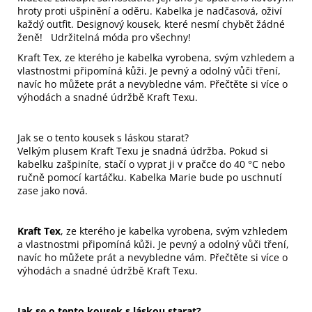
hroty proti ušpinění a oděru. Kabelka je nadčasová, oživí
každý outfit. Designový kousek, které nesmí chybět žádné
ženě! Udržitelná móda pro všechny!
Kraft Tex, ze kterého je kabelka vyrobena, svým vzhledem a
vlastnostmi připomíná kůži. Je pevný a odolný vůči tření,
navíc ho můžete prát a nevybledne vám.
Přečtěte si více o
výhodách a snadné údržbě Kraft Texu
.
Jak se o tento kousek s láskou starat?
Velkým plusem Kraft Texu je snadná údržba. Pokud si
kabelku zašpiníte, stačí o vyprat ji v pračce do 40 °C nebo
ručně pomocí kartáčku. Kabelka Marie bude po uschnutí
zase jako nová.
Kraft Tex
, ze kterého je kabelka vyrobena, svým vzhledem
a vlastnostmi připomíná kůži. Je pevný a odolný vůči tření,
navíc ho můžete prát a nevybledne vám.
Přečtěte si více o
výhodách a snadné údržbě Kraft Texu
.
Jak se o tento kousek s láskou starat?