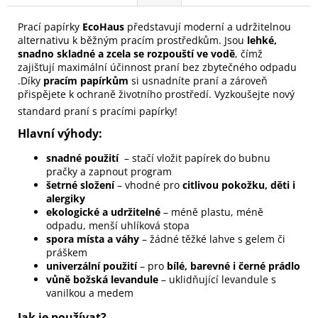
Prací papírky
EcoHaus
představují moderní a udržitelnou
alternativu k běžným pracím prostředkům. Jsou
lehké,
snadno skladné a zcela se rozpouští ve vodě
, čímž
zajišťují maximální účinnost praní bez zbytečného odpadu
.Díky
pracím papírkům
si usnadníte praní a zároveň
přispějete k ochraně životního prostředí. Vyzkoušejte nový
standard praní s pracími papírky!
Hlavní výhody:
snadné použití
– stačí vložit papírek do bubnu
pračky a zapnout program
šetrné složení
– vhodné pro
citlivou pokožku, děti i
alergiky
ekologické a udržitelné
– méně plastu, méně
odpadu, menší uhlíková stopa
spora místa a váhy
– žádné těžké lahve s gelem či
práškem
univerzální použití
– pro
bílé, barevné i černé prádlo
vůně božská levandule
– uklidňující levandule s
vanilkou a medem
Jak je používat?