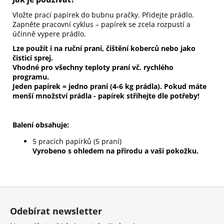
Vložte prací papírek do bubnu pračky. Přidejte prádlo.
Zapněte pracovní cyklus – papírek se zcela rozpustí a
účinně vypere prádlo.
Lze použít i na ruční praní, čištění koberců nebo jako
čisticí sprej.
Vhodné pro všechny teploty praní vč. rychlého
programu.
Jeden papírek = jedno praní (4-6 kg prádla). Pokud máte
menší množství prádla - papírek stříhejte dle potřeby!
Balení obsahuje:
5 pracích papírků (5 praní)
Vyrobeno s ohledem na přírodu a vaši pokožku.
Z
á
Odebírat newsletter
p