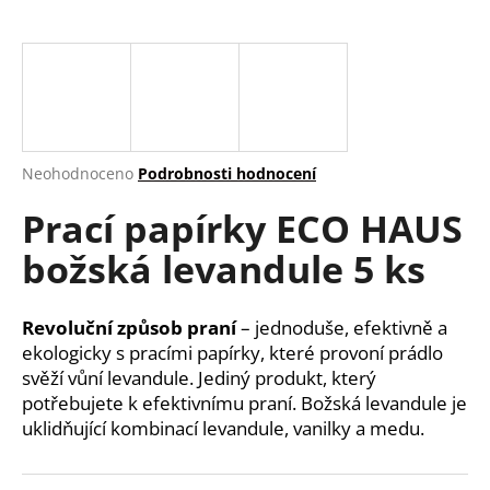
a
j
í
t
?
Průměrné
Neohodnoceno
Podrobnosti hodnocení
hodnocení
Prací papírky ECO HAUS
produktu
je
HLEDAT
božská levandule 5 ks
0,0
z
5
hvězdiček.
Revoluční způsob praní
– jednoduše, efektivně a
D
ekologicky s pracími papírky, které provoní prádlo
o
svěží vůní levandule. Jediný produkt, který
p
potřebujete k efektivnímu praní. Božská levandule je
o
uklidňující kombinací levandule, vanilky a medu.
r
u