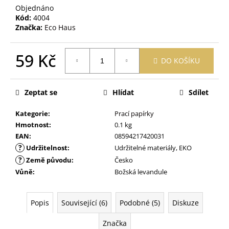
č
Objednáno
u
Kód:
4004
j
Značka:
Eco Haus
e
m
59 Kč
e
DO KOŠÍKU
Měrná
cena:
PURITY
Zeptat se
Hlídat
Sdílet
VISION
BIO
MĚSÍČKOVÁ
Kategorie
:
Prací papírky
ZINKOVÁ
Hmotnost
:
0.1 kg
MAST
EAN
:
08594217420031
70
?
Udržitelnost
:
Udržitelné materiály, EKO
ML
?
Země původu
:
Česko
189
Kč
Vůně
:
Božská levandule
Popis
Související (6)
Podobné (5)
Diskuze
Značka