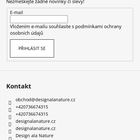
Nezmeškejte žádné novinky či slevy!
a
t
E-mail
í
Vložením e-mailu souhlasíte s
podmínkami ochrany
osobních údajů
PŘIHLÁSIT SE
Kontakt
obchod
@
designalanature.cz
+420736674315
+420736674315
designalanature.cz
designalanature.cz
Design ala Nature