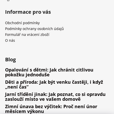
Informace pro vás
Obchodní podmínky
Podmínky ochrany osobních údajů
Formulář na vrácení zboží
O nás
Blog
Opalování s dětmi: Jak chránit citlivou
pokožku jednoduše
Děti a příroda: Jak být venku častěji, i když
„není čas“
Jarní třídění jinak: Jak poznat, co si opravdu
zaslouží místo ve vašem domově
Zimní únava bez výčitek: Proč není únor
měsícem výkonu