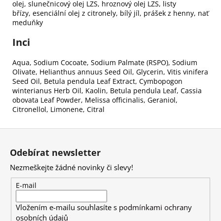
olej,
slunečnicový olej LZS,
hroznový olej LZS,
listy
břízy,
esenciální olej z citronely,
bílý jíl,
prášek z henny,
nať
meduňky
Inci
Aqua, Sodium Cocoate, Sodium Palmate (RSPO), Sodium
Olivate, Helianthus annuus Seed Oil, Glycerin, Vitis vinifera
Seed Oil, Betula pendula Leaf Extract, Cymbopogon
winterianus Herb Oil, Kaolin, Betula pendula Leaf, Cassia
obovata Leaf Powder, Melissa officinalis, Geraniol,
Citronellol, Limonene, Citral
Z
á
Odebírat newsletter
p
Nezmeškejte žádné novinky či slevy!
a
t
E-mail
í
Vložením e-mailu souhlasíte s
podmínkami ochrany
osobních údajů