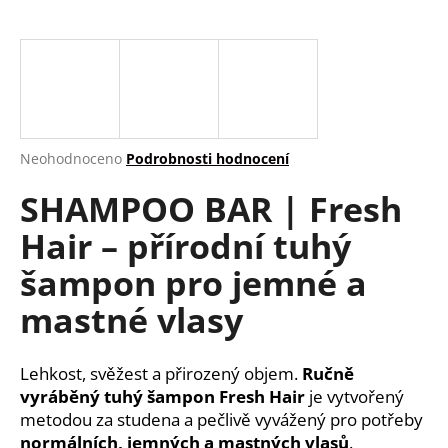
a
j
í
t
?
Průměrné
Neohodnoceno
Podrobnosti hodnocení
hodnocení
SHAMPOO BAR | Fresh
produktu
je
HLEDAT
Hair – přírodní tuhý
0,0
z
šampon pro jemné a
5
hvězdiček.
mastné vlasy
D
o
p
Lehkost, svěžest a přirozený objem.
Ručně
o
vyráběný tuhý šampon Fresh Hair
je vytvořený
r
metodou za studena a pečlivě vyvážený pro potřeby
u
normálních, jemných a mastných vlasů
.