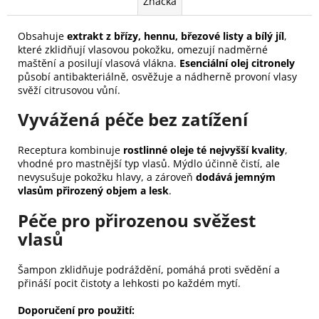
Značka
Obsahuje
extrakt z břízy, hennu, březové listy a bílý jíl
,
které zklidňují vlasovou pokožku, omezují nadměrné
maštění a posilují vlasová vlákna.
Esenciální olej citronely
působí antibakteriálně, osvěžuje a nádherně provoní vlasy
svěží citrusovou vůní.
Vyvážená péče bez zatížení
Receptura kombinuje
rostlinné oleje té nejvyšší kvality
,
vhodné pro mastnější typ vlasů. Mýdlo účinně čistí, ale
nevysušuje pokožku hlavy, a zároveň
dodává jemným
vlasům přirozený objem a lesk
.
Péče pro přirozenou svěžest
vlasů
Šampon zklidňuje podráždění, pomáhá proti svědění a
přináší pocit čistoty a lehkosti po každém mytí.
Doporučení pro použití: