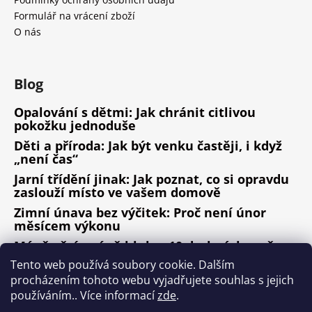
Formulář na vrácení zboží
O nás
Blog
Opalování s dětmi: Jak chránit citlivou
pokožku jednoduše
Děti a příroda: Jak být venku častěji, i když
„není čas“
Jarní třídění jinak: Jak poznat, co si opravdu
zaslouží místo ve vašem domově
Zimní únava bez výčitek: Proč není únor
měsícem výkonu
Méně věcí, méně hluku: 10 drobných změn,
které fungují
Tento web používá soubory cookie. Dalším
procházením tohoto webu vyjadřujete souhlas s jejich
ARCHIV
používáním.. Více informací
zde
.