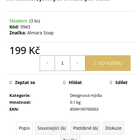
č
u
j
e
Skladem
(3 ks)
Kód:
9943
m
Značka:
Almara Soap
e
199 Kč
OBAL
Měrná
NA
DO KOŠÍKU
cena:
ZDRAVOTNÍ
A
OČKOVACÍ
PRŮKAZ
Zeptat se
Hlídat
Sdílet
ŽIRAFA
ŽLUTÁ
Kategorie
:
Designová mýdla
395
Hmotnost
:
0.1 kg
Kč
EAN
:
8594190760063
Popis
Související (6)
Podobné (6)
Diskuze