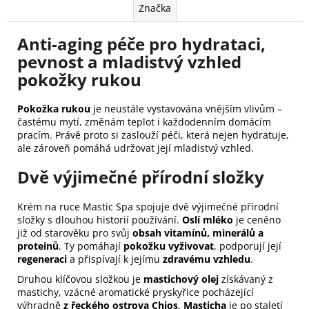
Značka
Anti-aging péče pro hydrataci,
pevnost a mladistvý vzhled
pokožky rukou
Pokožka rukou
je neustále vystavována vnějším vlivům –
častému mytí, změnám teplot i každodenním domácím
pracím. Právě proto si zaslouží péči, která nejen hydratuje,
ale zároveň pomáhá udržovat její mladistvý vzhled.
Dvě výjimečné přírodní složky
Krém na ruce Mastic Spa spojuje dvě výjimečné přírodní
složky s dlouhou historií používání.
Oslí mléko
je ceněno
již od starověku pro svůj
obsah vitamínů, minerálů a
proteinů
. Ty pomáhají
pokožku vyživovat
, podporují její
regeneraci
a přispívají k jejímu
zdravému vzhledu
.
Druhou klíčovou složkou je
mastichový olej
získávaný z
mastichy, vzácné aromatické pryskyřice pocházející
výhradně
z řeckého ostrova Chios
.
Masticha
je po staletí