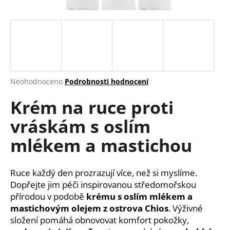
a
j
í
t
?
Průměrné
Neohodnoceno
Podrobnosti hodnocení
hodnocení
Krém na ruce proti
produktu
je
HLEDAT
vráskám s oslím
0,0
z
mlékem a mastichou
5
hvězdiček.
D
Ruce každý den prozrazují více, než si myslíme.
o
Dopřejte jim péči inspirovanou středomořskou
p
přírodou v podobě
krému s oslím mlékem a
o
mastichovým olejem z ostrova Chios
. Výživné
r
u
složení pomáhá obnovovat komfort pokožky,