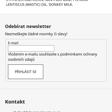
LENTISCUS (MASTIC) OIL, DONKEY MILK.
Z
á
Odebírat newsletter
p
Nezmeškejte žádné novinky či slevy!
a
t
E-mail
í
Vložením e-mailu souhlasíte s
podmínkami ochrany
osobních údajů
PŘIHLÁSIT SE
Kontakt