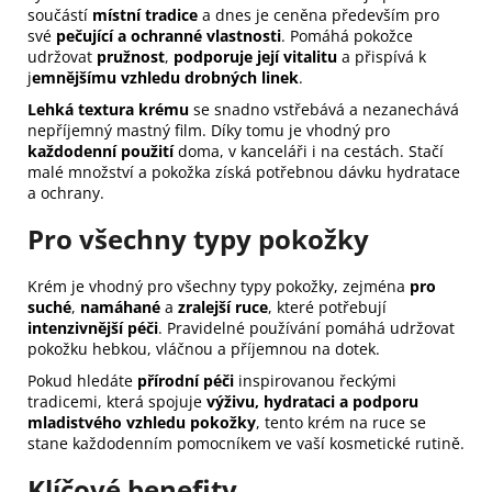
součástí
místní tradice
a dnes je ceněna především pro
své
pečující a ochranné vlastnosti
. Pomáhá pokožce
udržovat
pružnost
,
podporuje její vitalitu
a přispívá k
j
emnějšímu vzhledu drobných linek
.
Lehká textura krému
se snadno vstřebává a nezanechává
nepříjemný mastný film. Díky tomu je vhodný pro
každodenní použití
doma, v kanceláři i na cestách. Stačí
malé množství a pokožka získá potřebnou dávku hydratace
a ochrany.
Pro všechny typy pokožky
Krém je vhodný pro všechny typy pokožky, zejména
pro
suché
,
namáhané
a
zralejší ruce
, které potřebují
intenzivnější péči
. Pravidelné používání pomáhá udržovat
pokožku hebkou, vláčnou a příjemnou na dotek.
Pokud hledáte
přírodní péči
inspirovanou řeckými
tradicemi, která spojuje
výživu, hydrataci a podporu
mladistvého vzhledu pokožky
, tento krém na ruce se
stane každodenním pomocníkem ve vaší kosmetické rutině.
Klíčové benefity