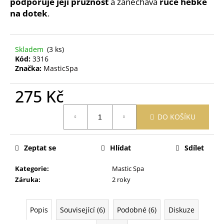
č
podporuje její pružnost
a zanechává
ruce hebké
u
na dotek
.
j
e
m
Skladem
(3 ks)
e
Kód:
3316
Značka:
MasticSpa
OBAL
275 Kč
NA
ZDRAVOTNÍ
Měrná
A
DO KOŠÍKU
cena:
OČKOVACÍ
PRŮKAZ
MEDVĚD
SMETANOVÝ
Zeptat se
Hlídat
Sdílet
395
Kč
Kategorie
:
Mastic Spa
Záruka
:
2 roky
Popis
Související (6)
Podobné (6)
Diskuze