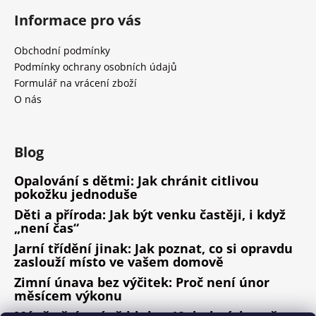
Informace pro vás
Obchodní podmínky
Podmínky ochrany osobních údajů
Formulář na vrácení zboží
O nás
Blog
Opalování s dětmi: Jak chránit citlivou
pokožku jednoduše
Děti a příroda: Jak být venku častěji, i když
„není čas“
Jarní třídění jinak: Jak poznat, co si opravdu
zaslouží místo ve vašem domově
Zimní únava bez výčitek: Proč není únor
měsícem výkonu
Méně věcí, méně hluku: 10 drobných změn,