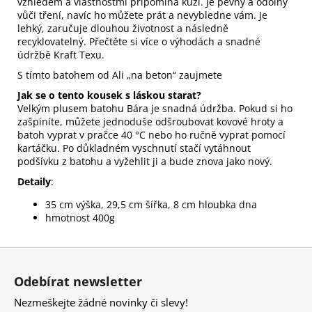
vzhledem a vlastnostmi připomíná kůži. Je pevný a odolný
vůči tření, navíc ho můžete prát a nevybledne vám. Je
lehký, zaručuje dlouhou životnost a následně
recyklovatelný.
Přečtěte si více o výhodách a snadné
údržbě Kraft Texu.
S tímto batohem od Ali „na beton“ zaujmete
Jak se o tento kousek s láskou starat?
Velkým plusem batohu Bára je snadná údržba. Pokud si ho
zašpiníte, můžete jednoduše odšroubovat kovové hroty a
batoh vyprat v pračce 40 °C nebo ho ručně vyprat pomocí
kartáčku. Po důkladném vyschnutí stačí vytáhnout
podšívku z batohu a vyžehlit ji a bude znova jako nový.
Detaily
:
35 cm výška, 29,5 cm šířka, 8 cm hloubka dna
hmotnost 400g
Z
á
Odebírat newsletter
p
Nezmeškejte žádné novinky či slevy!
a