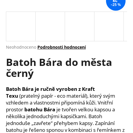
KČ
–25 %
a
j
í
t
?
Průměrné
Neohodnoceno
Podrobnosti hodnocení
hodnocení
Batoh Bára do města
produktu
je
HLEDAT
černý
0,0
z
5
hvězdiček.
Batoh Bára je ručně vyroben z Kraft
D
Texu
(pratelný papír - eco materiál), který svým
o
vzhledem a vlastnostmi připomíná kůži. Vnitřní
p
prostor
batohu Bára
je tvořen velkou kapsou a
o
několika jednoduchými kapsičkami. Batoh
r
jednoduše „zavřete“ přehybem kapsy. Zapínání
u
batohu je řešeno sponou v kombinaci s řemínkem z