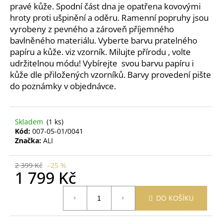
č
pravé kůže. Spodní část dna je opatřena kovovými
u
hroty proti ušpinění a oděru. Ramenní popruhy jsou
j
vyrobeny z pevného a zároveň příjemného
e
bavlněného materiálu.
Vyberte barvu pratelného
m
papíru a kůže. viz vzorník. Milujte přírodu , volte
e
udržitelnou módu! Vybírejte svou barvu papíru i
kůže dle přiložených vzorníků. Barvy provedení pište
PRACÍ
do poznámky v objednávce.
PAPÍRKY
ECO
HAUS
KOUZLO
Skladem
(1 ks)
BAVLNY
Kód:
007-05-01/0041
5
Značka:
ALI
KS
59
2 399 Kč
–25 %
Kč
1 799 Kč
Měrná
DO KOŠÍKU
cena: