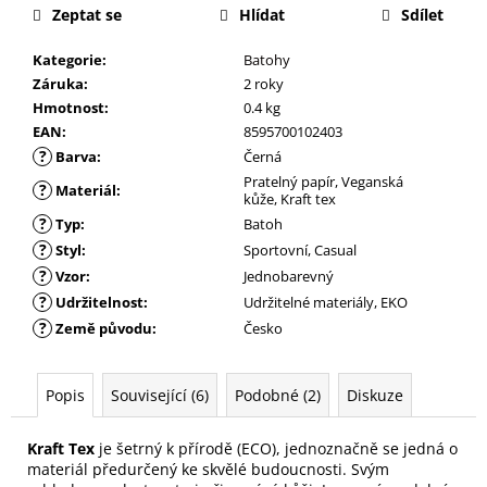
Zeptat se
Hlídat
Sdílet
Kategorie
:
Batohy
Záruka
:
2 roky
Hmotnost
:
0.4 kg
EAN
:
8595700102403
?
Barva
:
Černá
Pratelný papír, Veganská
?
Materiál
:
kůže, Kraft tex
?
Typ
:
Batoh
?
Styl
:
Sportovní, Casual
?
Vzor
:
Jednobarevný
?
Udržitelnost
:
Udržitelné materiály, EKO
?
Země původu
:
Česko
Popis
Související (6)
Podobné (2)
Diskuze
Kraft Tex
je šetrný k přírodě (ECO), jednoznačně se jedná o
materiál předurčený ke skvělé budoucnosti. Svým