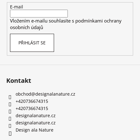
t
E-mail
í
Vložením e-mailu souhlasíte s
podmínkami ochrany
osobních údajů
PŘIHLÁSIT SE
Kontakt
obchod
@
designalanature.cz
+420736674315
+420736674315
designalanature.cz
designalanature.cz
Design ala Nature