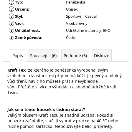
?
Typ
:
Peněženka
?
Určení
:
Unisex
?
Styl
:
Sportovní, Casual
?
Vzor
:
Vícebarevný
?
Udržitelnost
:
Udržitelné materiály, EKO
?
Země původu
:
Česko
Popis
Související (6)
Podobné (6)
Diskuze
Kraft Tex
, ze kterého je peněženka vyrobena, svým
vzhledem a vlastnostmi připomíná kůži. Je pevný a odolný
vůči tření, navíc ho můžete prát a nevybledne
vám.
Přečtěte si více o výhodách a snadné údržbě Kraft
Texu
.
Jak se o tento kousek s láskou starat?
Velkým plusem Kraft Texu je snadná údržba. Pokud si
pouzdro zašpiníte, stačí ji vyprat v pračce na 40 °C nebo
ručně pomocí kartáčku. Nepoužívejte bělicí přípravky.