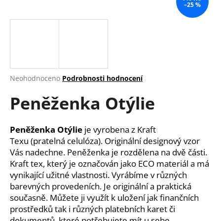
–25 %
a
j
í
t
?
Průměrné
Neohodnoceno
Podrobnosti hodnocení
hodnocení
Peněženka Otýlie
produktu
je
HLEDAT
0,0
z
Peněženka Otýlie
je vyrobena z Kraft
5
Texu (pratelná celulóza). Originální designový vzor
hvězdiček.
Vás nadechne. Peněženka je rozdělena na dvě části.
D
Kraft tex, který je označován jako ECO materiál a má
o
vynikající užitné vlastnosti. Vyrábíme v různých
p
barevných provedeních. Je originální a praktická
o
současně. Můžete ji využít k uložení jak finančních
r
prostředků tak i různých platebních karet či
u
dokumentů, které potřebujete mít u sebe.