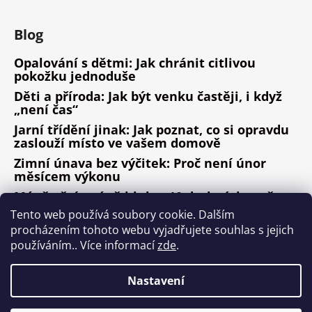
Blog
Opalování s dětmi: Jak chránit citlivou
pokožku jednoduše
Děti a příroda: Jak být venku častěji, i když
„není čas“
Jarní třídění jinak: Jak poznat, co si opravdu
zaslouží místo ve vašem domově
Zimní únava bez výčitek: Proč není únor
měsícem výkonu
Méně věcí, méně hluku: 10 drobných změn,
které fungují
Tento web používá soubory cookie. Dalším
procházením tohoto webu vyjadřujete souhlas s jejich
ARCHIV
používáním.. Více informací
zde
.
Nastavení
Vytvořil Shoptet