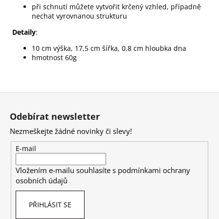
při schnutí můžete vytvořit krčený vzhled, případně
nechat vyrovnanou strukturu
Detaily
:
10 cm výška, 17,5 cm šířka, 0,8 cm hloubka dna
hmotnost 60g
Z
á
Odebírat newsletter
p
Nezmeškejte žádné novinky či slevy!
a
t
E-mail
í
Vložením e-mailu souhlasíte s
podmínkami ochrany
osobních údajů
PŘIHLÁSIT SE