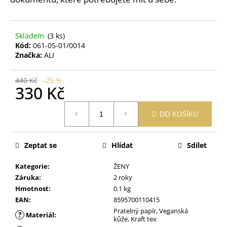
č
u
j
e
Skladem
(3 ks)
m
Kód:
061-05-01/0014
Značka:
ALI
e
440 Kč
–25 %
OBAL
330 Kč
NA
ZDRAVOTNÍ
Měrná
A
DO KOŠÍKU
cena:
OČKOVACÍ
PRŮKAZ
ŽIRAFA
Zeptat se
Hlídat
Sdílet
ŽLUTÁ
395
Kategorie
:
ŽENY
Kč
Záruka
:
2 roky
Hmotnost
:
0.1 kg
EAN
:
8595700110415
Pratelný papír, Veganská
?
Materiál
:
kůže, Kraft tex