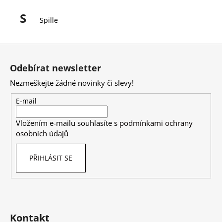
a
S
Spille
j
í
Z
t
á
?
Odebírat newsletter
p
Nezmeškejte žádné novinky či slevy!
a
t
E-mail
í
HLEDAT
Vložením e-mailu souhlasíte s
podmínkami ochrany
osobních údajů
D
PŘIHLÁSIT SE
o
p
o
r
u
Kontakt