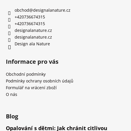
č
u
obchod
@
designalanature.cz
j
+420736674315
e
+420736674315
m
designalanature.cz
e
designalanature.cz
Design ala Nature
OBAL
NA
ZDRAVOTNÍ
Informace pro vás
A
OČKOVACÍ
Obchodní podmínky
PRŮKAZ
ŽIRAFA
Podmínky ochrany osobních údajů
ŽLUTÁ
Formulář na vrácení zboží
395
O nás
Kč
Blog
Opalování s dětmi: Jak chránit citlivou