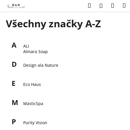
K
Přejít
Hledat
Náku
M
Přihlášení
na
o
obsah
Zpět
Zpět
košík
š
Všechny značky A-Z
í
C
k
o
A
p
ALI
Almara Soap
o
t
D
Design ala Nature
ř
e
E
b
Eco Haus
u
j
M
MasticSpa
e
t
P
e
Purity Vision
n