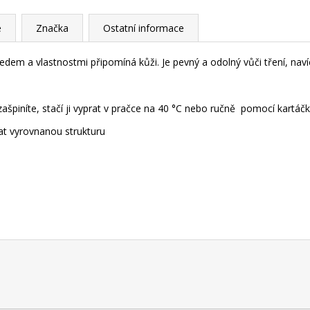
e
Značka
Ostatní informace
hledem a vlastnostmi připomíná kůži. Je pevný a odolný vůči tření, na
špiníte, stačí ji vyprat v pračce na 40 °C nebo ručně pomocí kartáčku
hat vyrovnanou strukturu