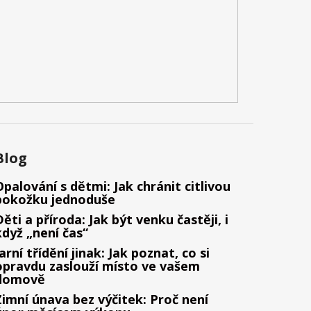
Blog
Opalování s dětmi: Jak chránit citlivou
pokožku jednoduše
Děti a příroda: Jak být venku častěji, i
když „není čas“
Jarní třídění jinak: Jak poznat, co si
opravdu zaslouží místo ve vašem
domově
Zimní únava bez výčitek: Proč není