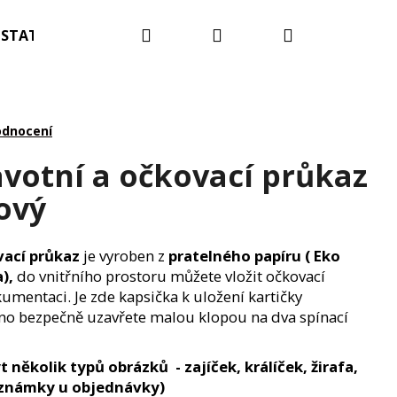
Hledat
Přihlášení
Nákupní
STATNÍ
Blog
Kontakty
Hodnocení obc
košík
odnocení
avotní a očkovací průkaz
ový
vací průkaz
je vyroben z
pratelného papíru ( Eko
),
do vnitřního prostoru můžete vložit očkovací
kumentaci. Je zde kapsička k uložení kartičky
hno bezpečně uzavřete malou klopou na dva spínací
 několik typů obrázků - zajíček, králíček, žirafa,
OTNÍ A OČKOVACÍ
poznámky u objednávky)