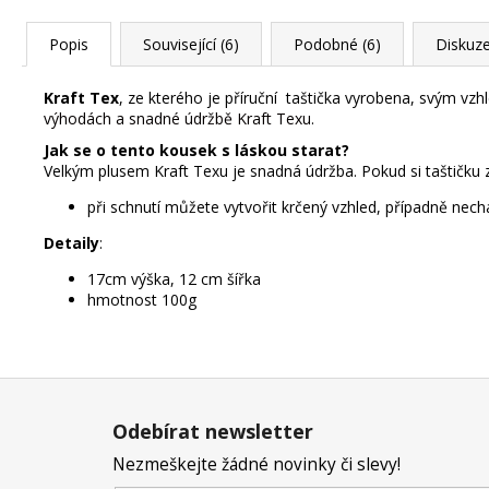
Popis
Související (6)
Podobné (6)
Diskuz
Kraft Tex
, ze kterého je příruční taštička vyrobena, svým vz
výhodách a snadné údržbě Kraft Texu
.
Jak se o tento kousek s láskou starat?
Velkým plusem Kraft Texu je snadná údržba. Pokud si taštičku za
při schnutí můžete vytvořit krčený vzhled, případně nec
Detaily
:
17cm výška, 12 cm šířka
hmotnost 100g
Z
á
Odebírat newsletter
p
Nezmeškejte žádné novinky či slevy!
a