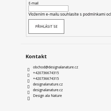
t
E-mail
í
Vložením e-mailu souhlasíte s
podmínkami och
PŘIHLÁSIT SE
Kontakt
obchod
@
designalanature.cz
+420736674315
+420736674315
designalanature.cz
designalanature.cz
Design ala Nature