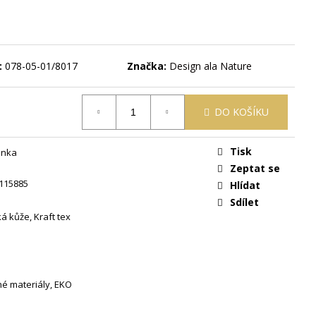
 ŽLUTÁ
:
078-05-01/8017
Značka:
Design ala Nature
DO KOŠÍKU
Tisk
inka
Zeptat se
115885
Hlídat
Sdílet
 kůže, Kraft tex
né materiály, EKO