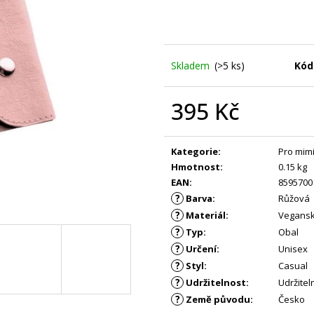
KS
PRŮKAZ ŽIRAFA
299 Kč
395 Kč
Skladem
(>5 ks)
Kód
395 Kč
Měrná
cena:
Kategorie
:
Pro mim
Hmotnost
:
0.15 kg
EAN
:
8595700
?
Barva
:
Růžová
?
Materiál
:
Veganská
?
Typ
:
Obal
?
Určení
:
Unisex
?
Styl
:
Casual
?
Udržitelnost
:
Udržitel
?
Země původu
:
Česko