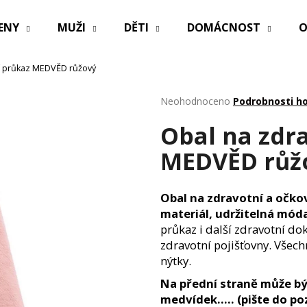
ENY
MUŽI
DĚTI
DOMÁCNOST
O
cí průkaz MEDVĚD růžový
Co potřebujete najít?
Průměrné
Neohodnoceno
Podrobnosti h
hodnocení
Obal na zdr
produktu
HLEDAT
je
MEDVĚD růž
0,0
z
5
Doporučujeme
hvězdiček.
Obal na zdravotní a očko
materiál, udržitelná móda
průkaz i další zdravotní do
zdravotní pojišťovny. Všec
nýtky.
Na přední straně může být
PRACÍ PAPÍRKY ECO HAUS MIX VŮNÍ 25
OBAL NA ZDRAV
medvídek..... (pište do 