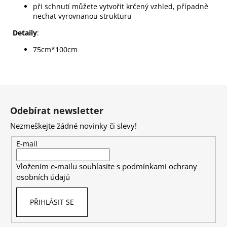
při schnutí můžete vytvořit krčený vzhled, případně
nechat vyrovnanou strukturu
Detaily
:
75cm*100cm
Z
á
Odebírat newsletter
p
Nezmeškejte žádné novinky či slevy!
a
t
E-mail
í
Vložením e-mailu souhlasíte s
podmínkami ochrany
osobních údajů
PŘIHLÁSIT SE