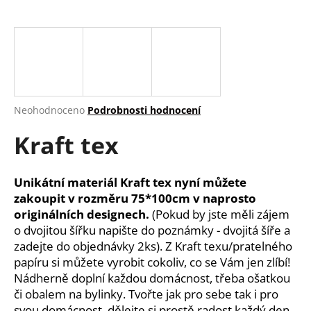
a
j
í
t
?
Průměrné
Neohodnoceno
Podrobnosti hodnocení
hodnocení
Kraft tex
produktu
je
HLEDAT
0,0
z
Unikátní materiál Kraft tex nyní můžete
5
zakoupit v rozměru 75*100cm v naprosto
hvězdiček.
originálních designech.
(Pokud by jste měli zájem
D
o dvojitou šířku napište do poznámky - dvojitá šíře a
o
zadejte do objednávky 2ks).
Z Kraft texu/pratelného
p
papíru si můžete vyrobit cokoliv, co se Vám jen zlíbí!
o
Nádherně doplní každou domácnost, třeba ošatkou
r
či obalem na bylinky. Tvořte jak pro sebe tak i pro
u
svou domácnost, dělejte si prostě radost každý den.