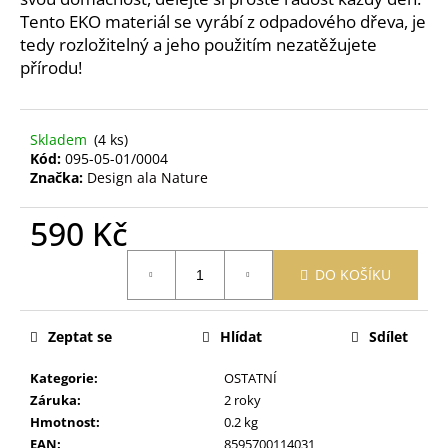
č
Tento EKO materiál se vyrábí z odpadového dřeva, je
u
tedy rozložitelný a jeho použitím nezatěžujete
j
přírodu!
e
m
e
Skladem
(4 ks)
Kód:
095-05-01/0004
OBAL
Značka:
Design ala Nature
NA
ZDRAVOTNÍ
590 Kč
A
OČKOVACÍ
PRŮKAZ
Měrná
ŽIRAFA
DO KOŠÍKU
cena:
ŽLUTÁ
395
Kč
Zeptat se
Hlídat
Sdílet
Kategorie
:
OSTATNÍ
Záruka
:
2 roky
Hmotnost
:
0.2 kg
EAN
:
8595700114031