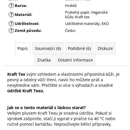
?
Barva
:
Hnědá
Pratelný papír, Veganská
?
Materiál
:
kůže, Kraft tex
?
Udržitelnost
:
Udržitelné materiály, EKO
?
Země původu
:
Česko
Popis
Související (6)
Podobné (6)
Diskuze
Značka
Ostatní informace
Kraft Tex
svým vzhledem a vlastnostmi připomíná kůži. Je
pevný a odolný vůči tření, navíc ho můžete prát a
nevybledne vám.
Přečtěte si více o výhodách a snadné
údržbě Kraft Texu.
Jak se o tento materiál s láskou starat?
Velkým plusem Kraft Texu je snadná údržba. Pokud si
výrobek zašpiníte, stačí ji vyprat v pračce na 40 °C nebo
ručně pomocí kartáčku. Nepoužívejte bělicí přípravky.