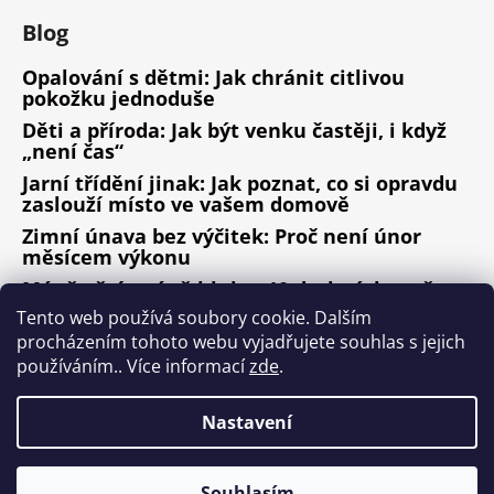
Blog
Opalování s dětmi: Jak chránit citlivou
pokožku jednoduše
Děti a příroda: Jak být venku častěji, i když
„není čas“
Jarní třídění jinak: Jak poznat, co si opravdu
zaslouží místo ve vašem domově
Zimní únava bez výčitek: Proč není únor
měsícem výkonu
Méně věcí, méně hluku: 10 drobných změn,
které fungují
Tento web používá soubory cookie. Dalším
procházením tohoto webu vyjadřujete souhlas s jejich
ARCHIV
používáním.. Více informací
zde
.
Nastavení
Vytvořil Shoptet
Copyright 2026
Design ala Nature
. Všechna práva
Souhlasím
vyhrazena.
Upravit nastavení cookies