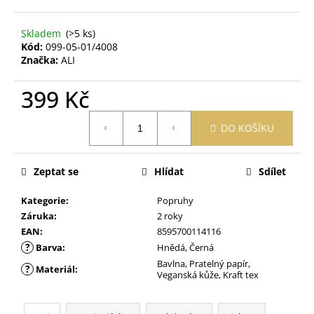
č
u
j
Skladem
(>5 ks)
e
Kód:
099-05-01/4008
Značka:
ALI
m
e
399 Kč
Měrná
PURITY
DO KOŠÍKU
cena:
VISION
BIO
MĚSÍČKOVÁ
ZINKOVÁ
Zeptat se
Hlídat
Sdílet
MAST
70
Kategorie
:
Popruhy
ML
Záruka
:
2 roky
189
EAN
:
8595700114116
Kč
?
Barva
:
Hnědá, Černá
Bavlna, Pratelný papír,
?
Materiál
:
Veganská kůže, Kraft tex