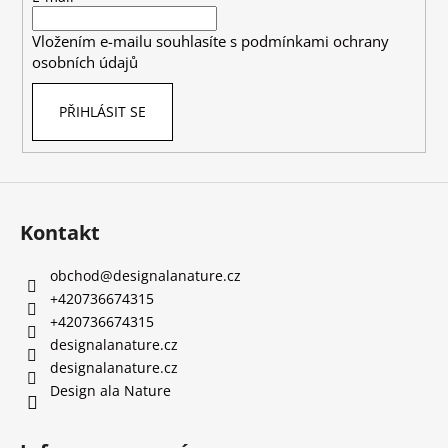
í
Vložením e-mailu souhlasíte s
podmínkami ochrany
osobních údajů
PŘIHLÁSIT SE
Kontakt
obchod
@
designalanature.cz
+420736674315
+420736674315
designalanature.cz
designalanature.cz
Design ala Nature