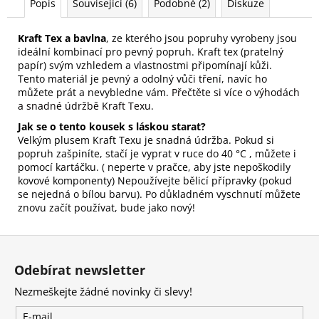
Popis
Související (6)
Podobné (2)
Diskuze
Kraft Tex a bavlna
, ze kterého jsou popruhy vyrobeny jsou
ideální kombinací pro pevný popruh. Kraft tex (pratelný
papír) svým vzhledem a vlastnostmi připomínají kůži.
Tento materiál je pevný a odolný vůči tření, navíc ho
můžete prát a nevybledne vám.
Přečtěte si více o výhodách
a snadné údržbě Kraft Texu
.
Jak se o tento kousek s láskou starat?
Velkým plusem Kraft Texu je snadná údržba. Pokud si
popruh zašpiníte, stačí je vyprat v ruce do 40 °C , můžete i
pomocí kartáčku. ( neperte v pračce, aby jste nepoškodily
kovové komponenty) Nepoužívejte bělicí přípravky (pokud
se nejedná o bílou barvu). Po důkladném vyschnutí můžete
znovu začít používat, bude jako nový!
Z
á
Odebírat newsletter
p
Nezmeškejte žádné novinky či slevy!
a
t
E-mail