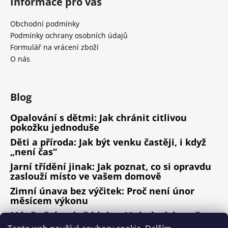
Informace pro vás
Obchodní podmínky
Podmínky ochrany osobních údajů
Formulář na vrácení zboží
O nás
Blog
Opalování s dětmi: Jak chránit citlivou
pokožku jednoduše
Děti a příroda: Jak být venku častěji, i když
„není čas“
Jarní třídění jinak: Jak poznat, co si opravdu
zaslouží místo ve vašem domově
Zimní únava bez výčitek: Proč není únor
měsícem výkonu
Méně věcí, méně hluku: 10 drobných změn,
které fungují