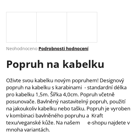
a
j
í
t
?
Průměrné
Neohodnoceno
Podrobnosti hodnocení
hodnocení
Popruh na kabelku
produktu
je
HLEDAT
0,0
z
Oživte svou kabelku novým popruhem! Designový
5
popruh na kabelku s karabinami - standardní délka
hvězdiček.
pro kabelku 1,5m. Šířka 4,0cm. Popruh včetně
D
posunovače.
Bavlněný nastavitelný popruh, použití
o
na jakoukoliv kabelku nebo tašku. Popruh je vyroben
p
v kombinaci bavlněného popruhu a Kraft
o
texu/veganské kůže. Na našem e-shopu najdete v
r
mnoha variantách.
u