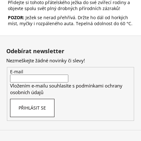
Přidejte si tohoto přátelského ježka do své zvířecí rodiny a
objevte spolu svět plný drobných přírodních zázraků!
POZOR:
Ježek se nerad přehřívá. Držte ho dál od horkých
míst, myčky i rozpáleného auta. Tepelná odolnost do 60 °C.
Z
á
Odebírat newsletter
p
Nezmeškejte žádné novinky či slevy!
a
t
E-mail
í
Vložením e-mailu souhlasíte s
podmínkami ochrany
osobních údajů
PŘIHLÁSIT SE