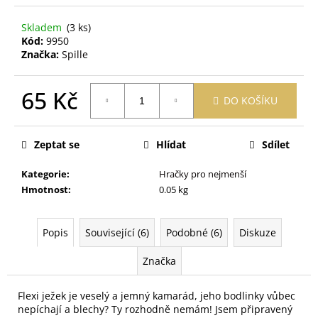
č
u
Skladem
(3 ks)
j
Kód:
9950
e
Značka:
Spille
m
e
65 Kč
DO KOŠÍKU
Měrná
OBAL
cena:
NA
Zeptat se
Hlídat
Sdílet
ZDRAVOTNÍ
A
OČKOVACÍ
Kategorie
:
Hračky pro nejmenší
PRŮKAZ
Hmotnost
:
0.05 kg
MEDVĚD
SMETANOVÝ
395
Popis
Související (6)
Podobné (6)
Diskuze
Kč
Značka
Flexi ježek je veselý a jemný kamarád, jeho bodlinky vůbec
nepíchají a blechy? Ty rozhodně nemám! Jsem připravený