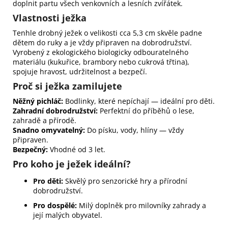
doplnit partu všech venkovních a lesních zvířátek.
Vlastnosti ježka
Tenhle drobný ježek o velikosti cca 5,3 cm skvěle padne
dětem do ruky a je vždy připraven na dobrodružství.
Vyrobený z ekologického biologicky odbouratelného
materiálu (kukuřice, brambory nebo cukrová třtina),
spojuje hravost, udržitelnost a bezpečí.
Proč si ježka zamilujete
Něžný pichláč:
Bodlinky, které nepíchají — ideální pro děti.
Zahradní dobrodružství:
Perfektní do příběhů o lese,
zahradě a přírodě.
Snadno omyvatelný:
Do písku, vody, hlíny — vždy
připraven.
Bezpečný:
Vhodné od 3 let.
Pro koho je ježek ideální?
Pro děti:
Skvělý pro senzorické hry a přírodní
dobrodružství.
Pro dospělé:
Milý doplněk pro milovníky zahrady a
její malých obyvatel.