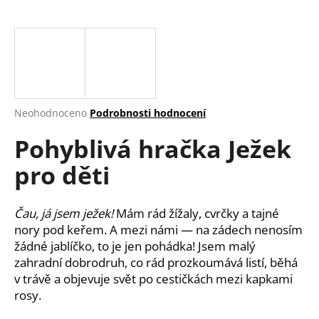
a
j
í
t
?
Průměrné
Neohodnoceno
Podrobnosti hodnocení
hodnocení
Pohyblivá hračka Ježek
produktu
je
HLEDAT
pro děti
0,0
z
5
hvězdiček.
Čau, já jsem ježek!
Mám rád žížaly, cvrčky a tajné
D
nory pod keřem. A mezi námi — na zádech nenosím
o
žádné jablíčko, to je jen pohádka! Jsem malý
p
zahradní dobrodruh, co rád prozkoumává listí, běhá
o
v trávě a objevuje svět po cestičkách mezi kapkami
r
rosy.
u